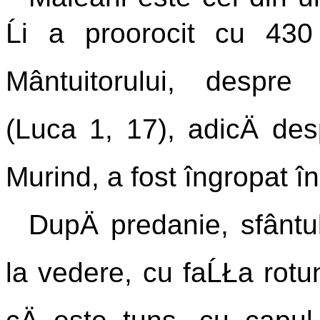
Ĺi a proorocit cu 43
Mântuitorului, despre 
(Luca 1, 17), adicÄ des
Murind, a fost îngropat în 
DupÄ
predanie, sfântu
la vedere, cu faĹŁa rotun