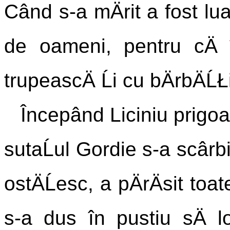
Când s-a mÄrit a fost lua
de oameni, pentru cÄ 
trupeascÄ Ĺi cu bÄrbÄĹŁ
Începând Liciniu prigoan
sutaĹul Gordie s-a scârbi
ostÄĹesc, a pÄrÄsit toat
s-a dus în pustiu sÄ l