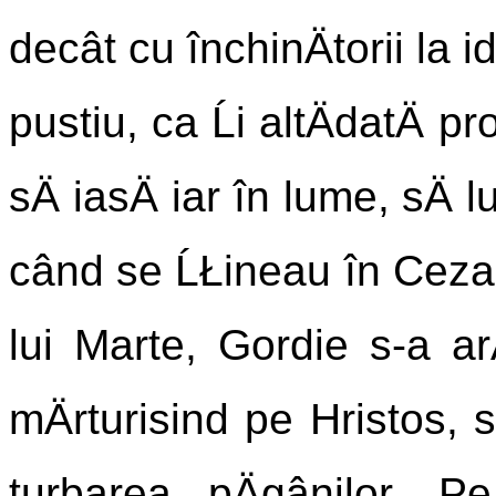
decât cu închinÄtorii la id
pustiu, ca Ĺi altÄdatÄ pr
sÄ iasÄ iar în lume, sÄ lu
când se ĹŁineau în Cezare
lui Marte, Gordie s-a arÄ
mÄrturisind pe Hristos, s
turbarea pÄgânilor. 