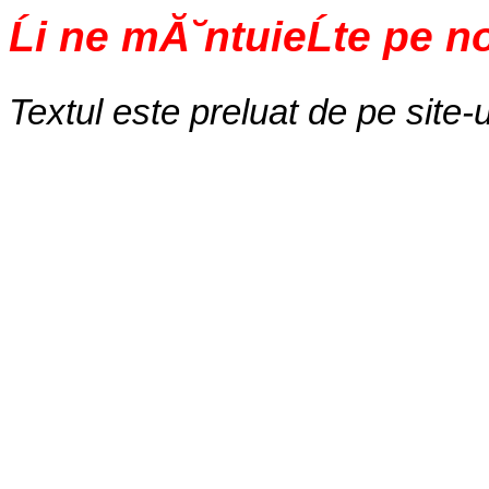
Ĺi ne mĂ˘ntuieĹte pe n
Textul este preluat de pe site-