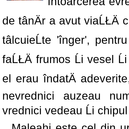
întoarcerea evrei
de tânÄr a avut viaĹŁÄ c
tâlcuieĹte 'înger', pentr
faĹŁÄ frumos Ĺi vesel Ĺ
el erau îndatÄ adeverite,
nevrednici auzeau numa
vrednici vedeau Ĺi chipul
Maleahi este cel din 