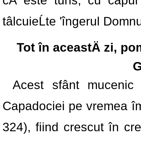
cÄ este tuns, cu capul
tâlcuieĹte 'îngerul Domnul
Tot în aceastÄ zi, p
G
Acest sfânt mucenic 
Capadociei pe vremea împ
324), fiind crescut în cre