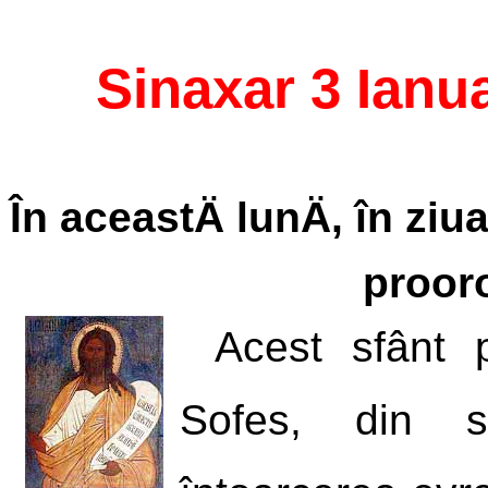
Sinaxar 3 Ianu
În aceastÄ lunÄ, în ziu
proor
Acest sfânt 
Sofes, din s