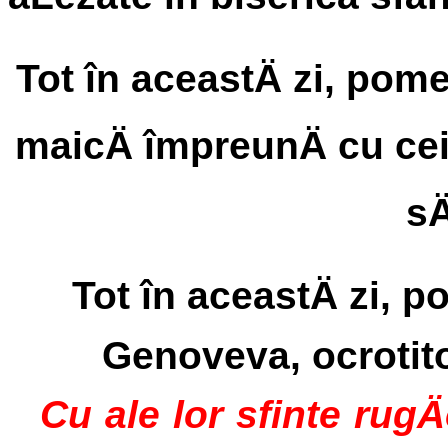
Tot în aceastÄ zi, pom
maicÄ împreunÄ cu cei d
sÄ
Tot în aceastÄ zi, 
Genoveva, ocrotito
Cu ale lor sfinte rugÄ