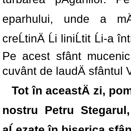
eparhului, unde a mÄr
creĹtinÄ Ĺi liniĹtit Ĺi-a 
Pe acest sfânt mucenic 
cuvânt de laudÄ sfântul 
Tot în aceastÄ zi, po
nostru Petru Stegarul,
aĹezate în biserica sfâ