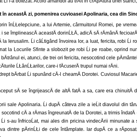
zat Ĺi l-a botezat. Acolo amândoi au trÄit în crÄpÄtura unei stân
t în aceastÄ zi, pomenirea cuvioasei Apolinaria, cea din Sincl
i prin înĹŁelepciune, a lui Artemie, cârmuitorul Romei, pe vremea
i se împlineascÄ aceastÄ dorinĹŁÄ, adicÄ sÄ rÄmânÄ fecioarÄ
 Ierusalim. Ĺi câĹtigând învoirea lor, a luat, fericita, robi Ĺi 
hinat la Locurile Sfinte a slobozit pe robi Ĺi pe roabe, oprind 
Ätrânul ei, atunci, de trei ori fericita, nesocotind cele pÄmânteĹt
urile ĹŁânĹŁarilor, care-i fÄcuserÄ trupul numai rÄni.
ept bÄrbat Ĺi spunând cÄ-l cheamÄ Dorotei. Cuviosul Macarie, ca
 început sÄ se îngrijeascÄ de altÄ fatÄ a sa, care era chinuitÄ
rii sale Apolinaria. Ĺi dupÄ câteva zile a ieĹit diavolul din tâ
 ei, socotind cÄ a rÄmas îngreunatÄ de la Dorotei, a trimis îndatÄ
 Ĺi s-au înfricoĹat, mai ales din pricina vindecÄrii minunate
le cineva dintre pÄrinĹŁi de cele întâmplate. Iar dupÄ ce a rÄp