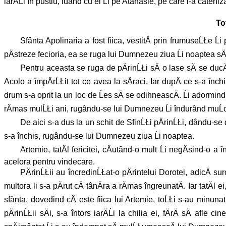
iarÄĹi în pustiu, luând cu el Ĺi pe Atanasie, pe care l-a catehi
To
Sfânta Apolinaria a fost fiica, vestitÄ prin frumuseĹŁe Ĺ
pÄstreze fecioria, ea se ruga lui Dumnezeu ziua Ĺi noaptea sÄ 
Pentru aceasta se ruga de pÄrinĹŁi sÄ o lase sÄ se ducÄ la
Acolo a împÄrĹŁit tot ce avea la sÄraci. Iar dupÄ ce s-a înc
drum s-a oprit la un loc de Ĺes sÄ se odihneascÄ. Ĺi adormind b
rÄmas mulĹŁi ani, rugându-se lui Dumnezeu Ĺi îndurând muĹcÄt
De aici s-a dus la un schit de SfinĹŁi pÄrinĹŁi, dându-se dr
s-a închis, rugându-se lui Dumnezeu ziua Ĺi noaptea.
Artemie, tatÄl fericitei, cÄutând-o mult Ĺi negÄsind-o a
acelora pentru vindecare.
PÄrinĹŁii au încredinĹŁat-o pÄrintelui Dorotei, adicÄ suro
multora li s-a pÄrut cÄ tânÄra a rÄmas îngreunatÄ. Iar tatÄl
sfânta, dovedind cÄ este fiica lui Artemie, toĹŁi s-au minunat
pÄrinĹŁii sÄi, s-a întors iarÄĹi la chilia ei, fÄrÄ sÄ af