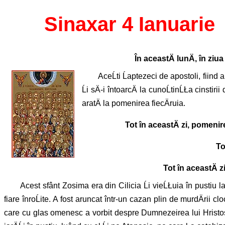
Sinaxar 4 Ianuarie
În aceastÄ lunÄ, în ziu
AceĹti
Ĺaptezeci de apostoli, fiind 
Ĺi sÄ-i întoarcÄ la cunoĹtinĹŁa cinsti
aratÄ la pomenirea fiecÄruia.
Tot în aceastÄ zi, pomenir
To
Tot în aceastÄ 
Acest sfânt Zosima era din Cilicia Ĺi vieĹŁuia în pustiu l
fiare înroĹite. A fost aruncat într-un cazan plin de murdÄrii cl
care cu glas omenesc a vorbit despre Dumnezeirea lui Hristos.