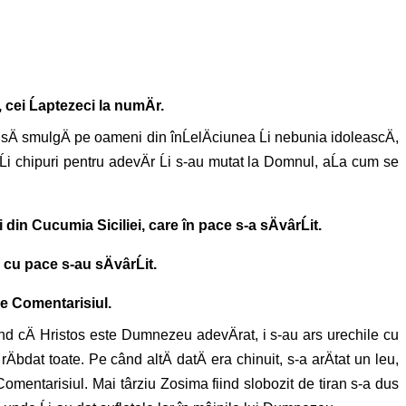
 cei Ĺaptezeci la numÄr.
a sÄ smulgÄ pe oameni din înĹelÄciunea Ĺi nebunia idoleascÄ,
 Ĺi chipuri pentru adevÄr Ĺi s-au mutat la Domnul, aĹa cum se
din Cucumia Siciliei, care în pace s-a sÄvârĹit.
 cu pace s-au sÄvârĹit.
ie Comentarisiul.
isind cÄ Hristos este Dumnezeu adevÄrat, i s-au ars urechile cu
rÄbdat toate. Pe când altÄ datÄ era chinuit, s-a arÄtat un leu,
mentarisiul. Mai târziu Zosima fiind slobozit de tiran s-a dus