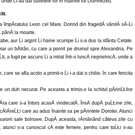
ci, unde Ĺi-au dat sufletele lor în mâinile lui Dumnezeu.
it.
 împÄratului Leon cel Mare. Dorind din fragedÄ vârstÄ sÄ-Ĺi
 pânÄ la moarte.
roabe, aur Ĺi argint Ĺi haine scumpe Ĺi s-a dus la sfânta Cetate.
numai un bÄtrân, cu care a pornit pe drumul spre Alexandria. Pe
i, a fugit pe ascuns Ĺi a intrat într-o luncÄ neprielnicÄ, unde a
re se afla acolo a primit-o Ĺi i-a dat o chilie, în care fericita
 de un duh necurat. Pe aceasta a trimis-o la schitul pÄrinĹŁilor
nÄra care s-a întors acasÄ vindecatÄ. ÎnsÄ dupÄ puĹŁine zile,
 cÄlÄreĹŁi care au adus înainte sa pe pÄrintele Dorotei. Atunci
 a surorii sale bolnave. DupÄ aceasta, rÄmânând câteva zile cu
osat, atunci s-a cunoscut cÄ este femeie, pentru care toĹŁi s-au