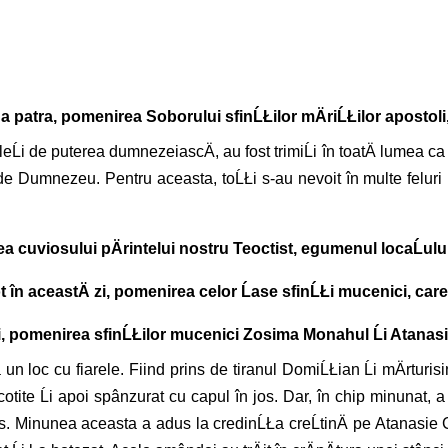
a a patra, pomenirea Soborului sfinĹŁilor mÄriĹŁilor apostoli,
aleĹi de puterea dumnezeiascÄ, au fost trimiĹi în toatÄ lumea c
rii de Dumnezeu. Pentru aceasta, toĹŁi s-au nevoit în multe feluri
ea cuviosului pÄrintelui nostru Teoctist, egumenul locaĹului 
t în aceastÄ zi, pomenirea celor Ĺase sfinĹŁi mucenici, care
zi, pomenirea sfinĹŁilor mucenici Zosima Monahul Ĺi Atanas
a un loc cu fiarele. Fiind prins de tiranul DomiĹŁian Ĺi mÄrtur
ocotite Ĺi apoi spânzurat cu capul în jos. Dar, în chip minunat, a 
 Minunea aceasta a adus la credinĹŁa creĹtinÄ pe Atanasie Co