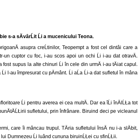
e s-a sÄvârĹit Ĺi a mucenicului Teona.
rigoanÄ asupra creĹtinilor, Teopempt a fost cel dintâi care a
tr-un cuptor cu foc, i-au scos apoi un ochi Ĺi i-au dat otravÄ.
st supus la alte chinuri Ĺi în cele din urmÄ i-au tÄiat capul.
i l-au împresurat cu pÄmânt. Ĺi aĹa Ĺi-a dat sufletul în mâna
oritoare Ĺi pentru averea ei cea multÄ. Dar ea îĹi înÄlĹŁa tot
unÄtÄĹŁirii sufletului, prin înfrânare. Biruind deci pe vicleanul
mi, care îi mâncau trupul. TÄria sufletului însÄ nu i-a slÄbit,
mâna lui Dumnezeu Ĺi luând cununa biruinĹŁei cu sfinĹŁii.