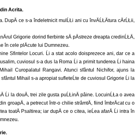
din Acrita.
a. DupÄ ce s-a îndeletnicit mulĹŁi ani cu învÄĹŁÄtura cÄrĹŁii,
ânÄrul Grigorie dorind fierbinte sÄ pÄstreze dreapta credinĹŁÄ,
-se în cele plÄcute lui Dumnezeu.
ine Sfintelor Locuri. Ĺi a stat acolo doisprezece ani, dar ce a
usalim, cuviosul s-a dus la Roma Ĺi a primit tunderea Ĺi haina
 Mihail Curopalatul Rangavi. Atunci sfântul Nichifor, ajuns la
ntul Mihail s-a apropiat sufleteĹte de cuviosul Grigorie Ĺi la
 Ĺi la douÄ, trei zile gusta puĹŁinÄ pâine. LocuinĹŁa o avea
n groapÄ, a petrecut într-o chilie strâmtÄ, fiind îmbrÄcat cu o
 toatÄ Psaltirea; iar dupÄ ce o citea, ieĹea afarÄ Ĺi intra în
 Dumnezeu.
rie.