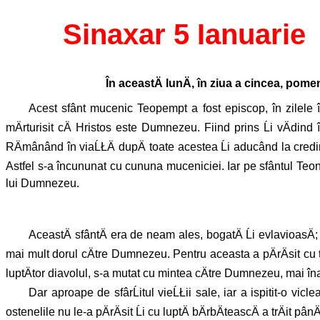
Sinaxar 5 Ianuarie
În aceastÄ lunÄ, în ziua a cincea, pom
Acest sfânt mucenic Teopempt a fost episcop, în zilele îm
mÄrturisit cÄ Hristos este Dumnezeu. Fiind prins Ĺi vÄdind î
RÄmânând în viaĹŁÄ dupÄ toate acestea Ĺi aducând la credinĹŁ
Astfel s-a încununat cu cununa muceniciei. Iar pe sfântul Teona,
lui Dumnezeu.
AceastÄ sfântÄ era de neam ales, bogatÄ Ĺi evlavioasÄ; Ĺ
mai mult dorul cÄtre Dumnezeu. Pentru aceasta a pÄrÄsit cu totu
luptÄtor diavolul, s-a mutat cu mintea cÄtre Dumnezeu, mai în
Dar aproape de sfârĹitul vieĹŁii sale, iar a ispitit-o vicle
ostenelile nu le-a pÄrÄsit Ĺi cu luptÄ bÄrbÄteascÄ a trÄit