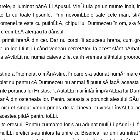
soarele, a luminat pânÄ Ĺi Apusul. VieĹŁuia pe un munte înalt,
e Ĺi cu toate lipsurile. Prin nevoinĹŁele sale cele mari, strÄ
 cât omeneĹte este cu putinĹŁÄ, chipul lui Dumnezeu în om, s-a f
 credinĹŁÄ alergau la dânsul.
 primit hranÄ din cer. Dar nu corbii îi aduceau hrana, cum grÄ
un loc Ĺtiut; Ĺi când veneau cercetÄtori la acest sfânt bÄrbat, 
ÄvârĹit nu numai câteva zile, ca în vremea sfântului prooroc Il
irie a întemeiat o mÄnÄstire, în care s-a adunat numÄr mare d
plat nu pentru cÄ Dumnezeu nu ar mai fi putut sÄ facÄ aceasta Ĺ
nte porunca lui Hristos: "cÄutaĹŁi mai întâi împÄrÄĹŁia lui Dum
ranÄ din osteneala lor. Pentru aceasta a poruncit alesului SÄu 
 nici el singur vreun prinos de la cineva, cuviosul învÄĹŁa pe 
în acestea pildÄ pentru toĹŁi.
Ĺte eresuri. Pentru curmarea lor s-au adunat mulĹŁi pÄrinĹŁi, fii
ulĹŁi eretici s-au întors la unire cu Biserica; iar unii au intrat