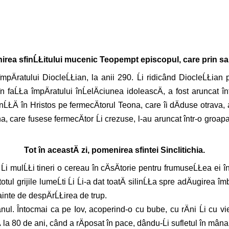
enirea sfinĹŁitului mucenic Teopempt episcopul, care prin sabi
pÄratului DiocleĹŁian, la anii 290. Ĺi ridicând DiocleĹŁian p
n faĹŁa împÄratului înĹelÄciunea idoleascÄ, a fost aruncat în
Ä în Hristos pe fermecÄtorul Teona, care îi dÄduse otrava, a fo
 care fusese fermecÄtor Ĺi crezuse, l-au aruncat într-o groapa Ĺ
Tot în aceastÄ zi, pomenirea sfintei Sinclitichia.
i mulĹŁi tineri o cereau în cÄsÄtorie pentru frumuseĹŁea ei înfl
l grijile lumeĹti Ĺi Ĺi-a dat toatÄ silinĹŁa spre adÄugirea îmb
ainte de despÄrĹŁirea de trup.
anul. Întocmai ca pe Iov, acoperind-o cu bube, cu rÄni Ĺi cu vier
 pânÄ la 80 de ani, când a rÄposat în pace, dându-Ĺi sufletul în 