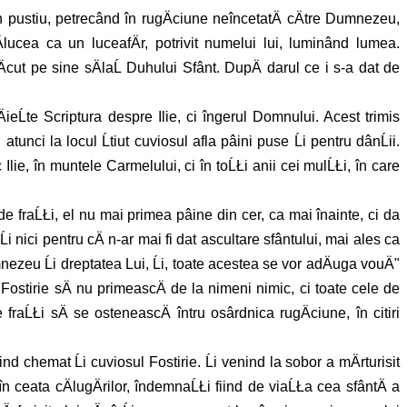
 în pustiu, petrecând în rugÄciune neîncetatÄ cÄtre Dumnezeu,
lucea ca un luceafÄr, potrivit numelui lui, luminând lumea.
Äcut pe sine sÄlaĹ Duhului Sfânt. DupÄ darul ce i s-a dat de
ieĹte Scriptura despre Ilie, ci îngerul Domnului. Acest trimis
atunci la locul Ĺtiut cuviosul afla pâini puse Ĺi pentru dânĹii.
ie, în muntele Carmelului, ci în toĹŁi anii cei mulĹŁi, în care
e fraĹŁi, el nu mai primea pâine din cer, ca mai înainte, ci da
i nici pentru cÄ n-ar mai fi dat ascultare sfântului, mai ales ca
nezeu Ĺi dreptatea Lui, Ĺi, toate acestea se vor adÄuga vouÄ"
Fostirie sÄ nu primeascÄ de la nimeni nimic, ci toate cele de
fraĹŁi sÄ se osteneascÄ întru osârdnica rugÄciune, în citiri
nd chemat Ĺi cuviosul Fostirie. Ĺi venind la sobor a mÄrturisit
 în ceata cÄlugÄrilor, îndemnaĹŁi fiind de viaĹŁa cea sfântÄ a