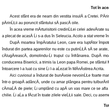
Tot în ace
Acest sfânt era de neam din vestita insulÄ a Cretei. PÄrin
pÄrinĹŁii au poruncit sfântului sÄ pascÄ oile.
În acea vreme mÄrturisitorii credinĹŁei celei adevÄrate suf
a plecat de acasÄ Ĺi s-a dus în Seleucia. Acolo a stat vreme î
DupÄ
moartea împÄratului Leon, care era luptÄtor împotr
îndurat din partea agarenilor nu este cu putinĹŁÄ sÄ se arate
cÄlugÄreascÄ, domolindu-Ĺi trupul cu înfrânarea. DupÄ mo
conducerea Bisericii, a trimis la Leon papa Romei, pe sfântul M
întoarcere l-a luat cu sine Ĺi l-a aĹezat în MÄnÄstirea Acrita.
Aici cuviosul a îndurat de bunÄvoie nevoinĹŁe foarte mar
într-o groapÄ adâncÄ, unde cu amar plângea pentru tulburÄrile 
cÄmaĹÄ de piele; Ĺi umplând cu apÄ un vas mare ce se afla în 
chilie. Ĺi aĹa a fÄcut în toate zilele vieĹŁii sale. Deci, cu as
Tot