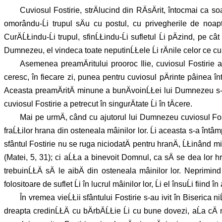
Cuviosul Fostirie, strÄlucind din RÄsÄrit, întocmai ca 
omorându-Ĺi trupul sÄu cu postul, cu privegherile de noapt
CurÄĹŁindu-Ĺi trupul, sfinĹŁindu-Ĺi sufletul Ĺi pÄzind, pe
Dumnezeu, el vindeca toate neputinĹŁele Ĺi rÄnile celor ce cu
Asemenea preamÄritului prooroc Ilie, cuviosul Fostirie a
ceresc, în fiecare zi, punea pentru cuviosul pÄrinte pâinea într-
Aceasta preamÄritÄ minune a bunÄvoinĹŁei lui Dumnezeu s-a s
cuviosul Fostirie a petrecut în singurÄtate Ĺi în tÄcere.
Mai pe urmÄ, când cu ajutorul lui Dumnezeu cuviosul Fost
fraĹŁilor hrana din osteneala mâinilor lor. Ĺi aceasta s-a întâm
sfântul Fostirie nu se ruga niciodatÄ pentru hranÄ, ĹŁinând mi
(Matei, 5, 31); ci aĹŁa a binevoit Domnul, ca sÄ se dea lor h
trebuinĹŁÄ sÄ le aibÄ din osteneala mâinilor lor. Neprimind
folositoare de suflet Ĺi în lucrul mâinilor lor, Ĺi el însuĹi fiind 
În vremea vieĹŁii sfântului Fostirie s-au ivit în Biserica ni
dreapta credinĹŁÄ cu bÄrbÄĹŁie Ĺi cu bune dovezi, aĹa cÄ m