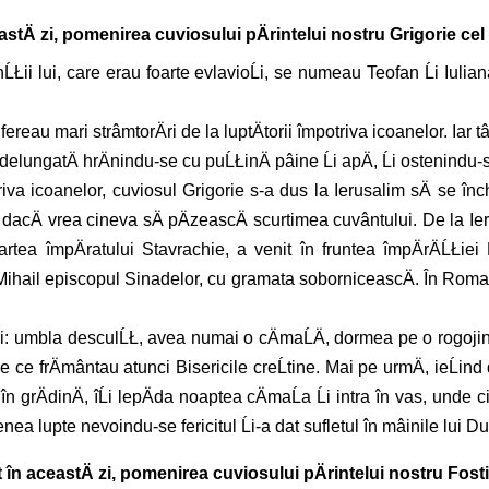
astÄ zi, pomenirea cuviosului pÄrintelui nostru Grigorie cel 
ĹŁii lui, care erau foarte evlavioĹi, se numeau Teofan Ĺi Iulian
ereau mari strâmtorÄri de la luptÄtorii împotriva icoanelor. Iar t
ndelungatÄ hrÄnindu-se cu puĹŁinÄ pâine Ĺi apÄ, Ĺi ostenindu
iva icoanelor, cuviosul Grigorie s-a dus la Ierusalim sÄ se înch
, dacÄ vrea cineva sÄ pÄzeascÄ scurtimea cuvântului. De la Ier
artea împÄratului Stavrachie, a venit în fruntea împÄrÄĹŁiei
ihail episcopul Sinadelor, cu gramata soborniceascÄ. În Roma sfâ
i: umbla desculĹŁ, avea numai o cÄmaĹÄ, dormea pe o rogojinÄ
ce frÄmântau atunci Bisericile creĹtine. Mai pe urmÄ, ieĹind di
grÄdinÄ, îĹi lepÄda noaptea cÄmaĹa Ĺi intra în vas, unde citea
emenea lupte nevoindu-se fericitul Ĺi-a dat sufletul în mâinile lui
 în aceastÄ zi, pomenirea cuviosului pÄrintelui nostru Fosti