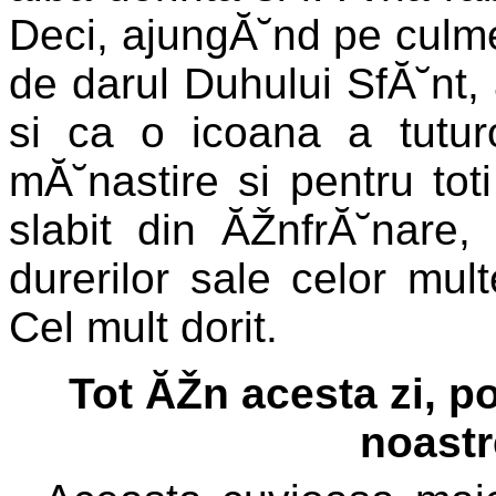
Deci, ajungĂ˘nd pe culme
de darul Duhului SfĂ˘nt, 
si ca o icoana a tuturo
mĂ˘nastire si pentru toti 
slabit din ĂŽnfrĂ˘nare, 
durerilor sale celor mu
Cel mult dorit.
Tot ĂŽn acesta zi, p
noast