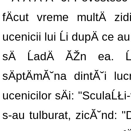
fÄcut vreme multÄ zi
ucenicii lui Ĺi dupÄ ce au
sÄ ĹadÄ ĂŽn ea. Ĺ
sÄptÄmĂ˘na dintĂ˘i luc
ucenicilor sÄi: "SculaĹŁi
s-au tulburat, zicĂ˘nd: 