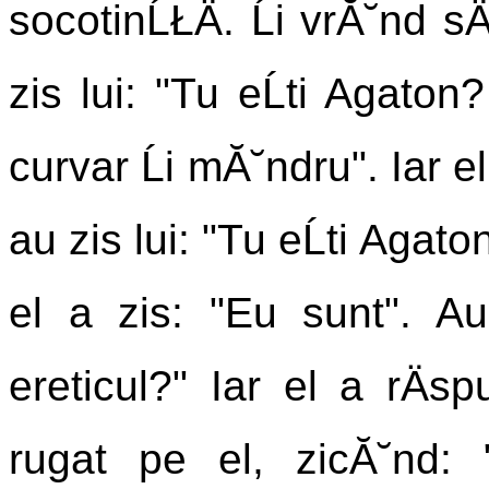
socotinĹŁÄ. Ĺi vrĂ˘nd sÄ
zis lui: "Tu eĹti Agaton?
curvar Ĺi mĂ˘ndru". Iar el 
au zis lui: "Tu eĹti Agaton
el a zis: "Eu sunt". Au 
ereticul?" Iar el a rÄsp
rugat pe el, zicĂ˘nd: