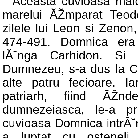
Aceasta cuvioasa maic
marelui ĂŽmparat Teod
zilele lui Leon si Zenon
474-491. Domnica era
lĂ˘nga Carhidon. Si
Dumnezeu, s-a dus la C
alte patru fecioare. I
patriarh, fiind ĂŽn
dumnezeiasca, le-a pr
cuvioasa Domnica intrĂ˘
a luptat cu osteneli