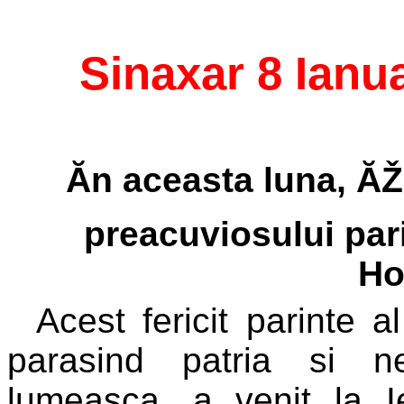
Sinaxar 8 Ianu
Ăn aceasta luna, Ă
preacuviosului par
Ho
Acest fericit parinte a
parasind patria si n
lumeasca, a venit la 