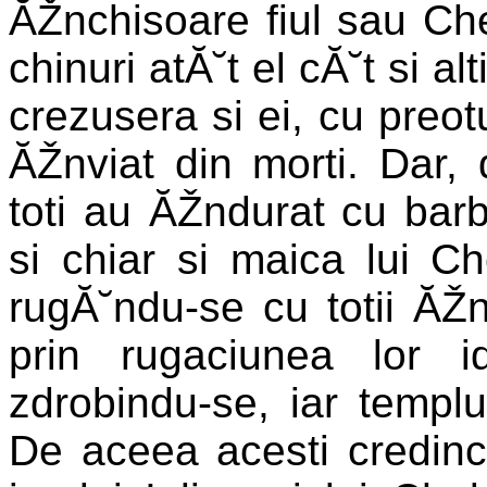
ĂŽnchisoare fiul sau Chel
chinuri atĂ˘t el cĂ˘t si al
crezusera si ei, cu preot
ĂŽnviat din morti. Dar, 
toti au ĂŽndurat cu barba
si chiar si maica lui Che
rugĂ˘ndu-se cu totii ĂŽn
prin rugaciunea lor i
zdrobindu-se, iar templ
De aceea acesti credinci