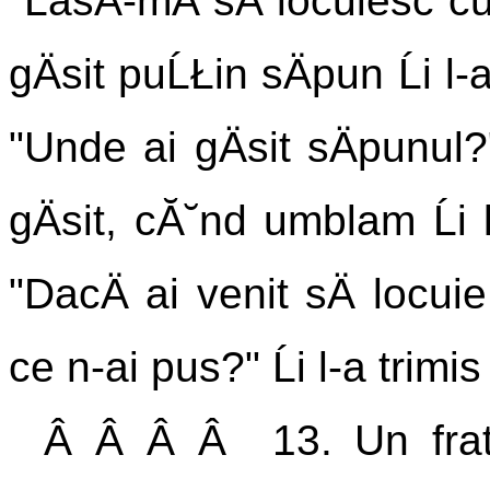
"LasÄ-mÄ sÄ locuiesc c
gÄsit puĹŁin sÄpun Ĺi l-a
"Unde ai gÄsit sÄpunul?
gÄsit, cĂ˘nd umblam Ĺi l
"DacÄ ai venit sÄ locui
ce n-ai pus?" Ĺi l-a trimis
Â Â Â Â 13. Un frate