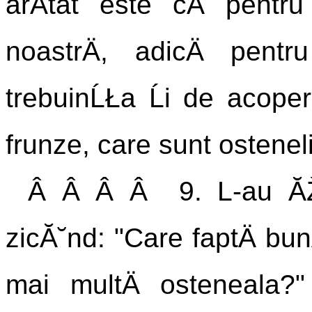
arÄtat este cÄ pentr
noastrÄ, adicÄ pentr
trebuinĹŁa Ĺi de acope
frunze, care sunt ostenelil
Â Â Â Â 9. L-au ĂŽntr
zicĂ˘nd: "Care faptÄ bunÄ
mai multÄ osteneala?" 