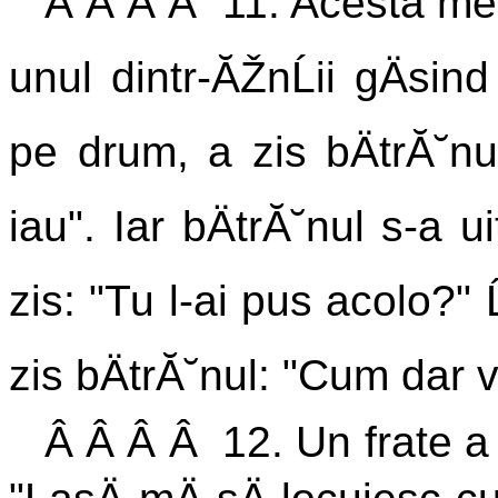
Â Â Â Â 11. Acesta merg
unul dintr-ĂŽnĹii gÄsi
pe drum, a zis bÄtrĂ˘nulu
iau". Iar bÄtrĂ˘nul s-a u
zis: "Tu l-ai pus acolo?" Ĺ
zis bÄtrĂ˘nul: "Cum dar v
Â Â Â Â 12. Un frate a 