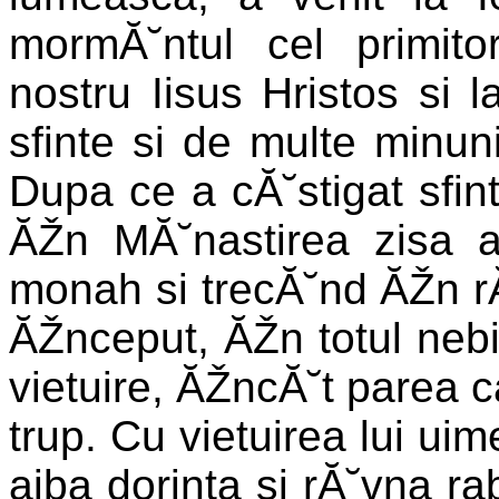
mormĂ˘ntul cel primito
nostru Iisus Hristos si la
sfinte si de multe minuni
Dupa ce a cĂ˘stigat sfint
ĂŽn MĂ˘nastirea zisa a
monah si trecĂ˘nd ĂŽn rĂ˘n
ĂŽnceput, ĂŽn totul nebi
vietuire, ĂŽncĂ˘t parea c
trup. Cu vietuirea lui ui
aiba dorinta si rĂ˘vna rab