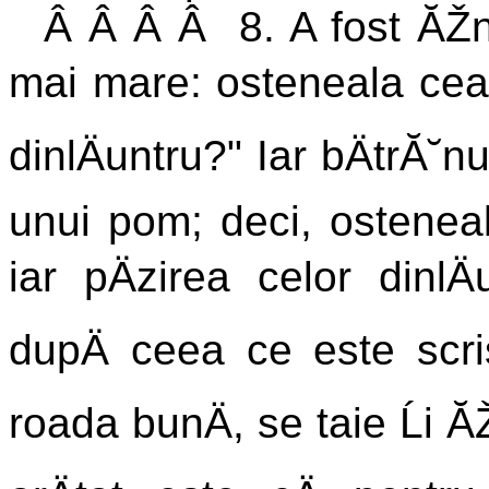
Â Â Â Â 8. A fost ĂŽn
mai mare: osteneala cea 
dinlÄuntru?" Iar bÄtrĂ˘
unui pom; deci, ostenea
iar pÄzirea celor dinlÄ
dupÄ ceea ce este scr
roada bunÄ, se taie Ĺi Ă