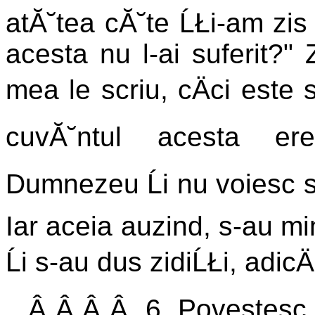
atĂ˘tea cĂ˘te ĹŁi-am zis Ĺ
acesta nu l-ai suferit?" 
mea le scriu, cÄci este s
cuvĂ˘ntul acesta ere
Dumnezeu Ĺi nu voiesc 
Iar aceia auzind, s-au mi
Ĺi s-au dus zidiĹŁi, adicÄ
Â Â Â Â 6. Povestesc u