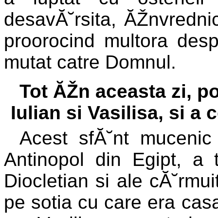
desavĂ˘rsita, ĂŽnvrednic
proorocind multora desp
mutat catre Domnul.
Tot ĂŽn aceasta zi, p
Iulian si Vasilisa, si 
Acest sfĂ˘nt mucenic 
Antinopol din Egipt, a 
Diocletian si ale cĂ˘rmui
pe sotia cu care era casa