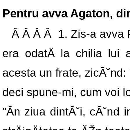
Pentru avva Agaton, din
Â Â Â Â 1. Zis-a avva Pe
era odatÄ la chilia lui 
acesta un frate, zicĂ˘nd: 
deci spune-mi, cum voi loc
"Ăn ziua dintĂ˘i, cĂ˘nd int