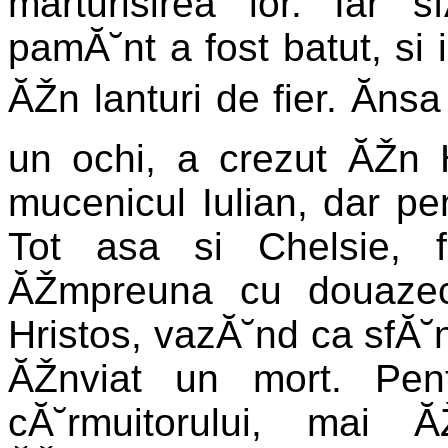
marturisirea lor. Iar sf
pamĂ˘nt a fost batut, si 
ĂŽn lanturi de fier. Ănsa
un ochi, a crezut ĂŽn H
mucenicul Iulian, dar pen
Tot asa si Chelsie, fi
ĂŽmpreuna cu douazec
Hristos, vazĂ˘nd ca sfĂ˘nt
ĂŽnviat un mort. Pen
cĂ˘rmuitorului, mai 