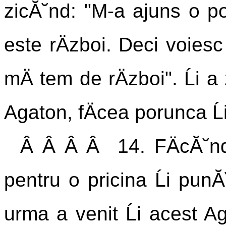
zicĂ˘nd: "M-a ajuns o po
este rÄzboi. Deci voies
mÄ tem de rÄzboi". Ĺi a 
Agaton, fÄcea porunca Ĺi 
Â Â Â Â 14. FÄcĂ˘ndu
pentru o pricina Ĺi pun
urma a venit Ĺi acest Aga