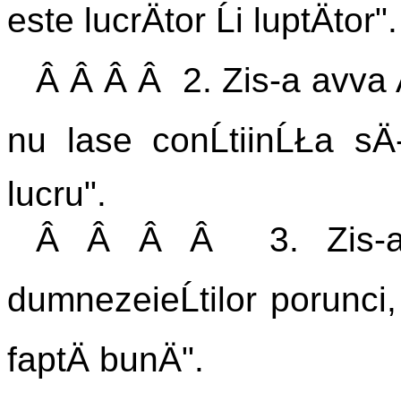
este lucrÄtor Ĺi luptÄtor".
Â Â Â Â 2. Zis-a avva A
nu lase conĹtiinĹŁa sÄ
lucru".
Â Â Â Â 3. Zis-a iar
dumnezeieĹtilor porunci
faptÄ bunÄ".