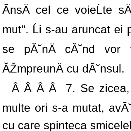
ĂnsÄ cel ce voieĹte sÄ
mut". Ĺi s-au aruncat ei
se pĂ˘nÄ cĂ˘nd vor fi 
ĂŽmpreunÄ cu dĂ˘nsul.
Â Â Â Â 7. Se zicea, i
multe ori s-a mutat, avĂ
cu care spinteca smicele