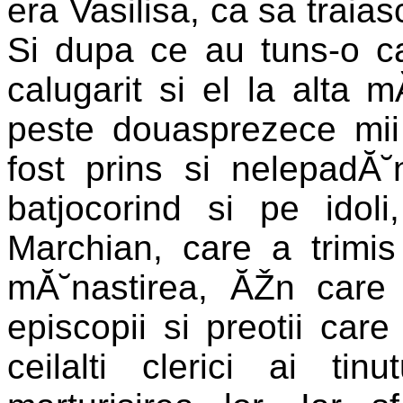
era Vasilisa, ca sa traia
Si dupa ce au tuns-o ca
calugarit si el la alta 
peste douasprezece mii
fost prins si nelepadĂ
batjocorind si pe idol
Marchian, care a trim
mĂ˘nastirea, ĂŽn care 
episcopii si preotii car
ceilalti clerici ai tinu