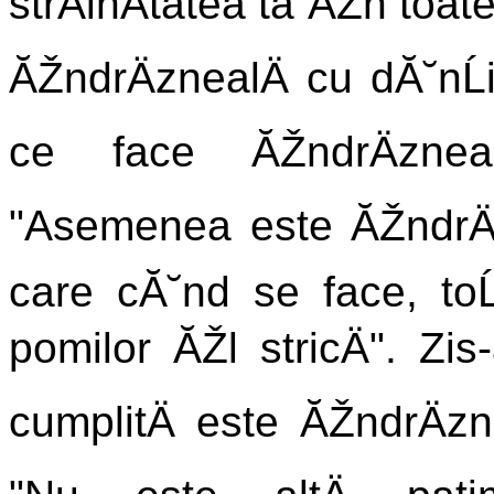
strÄinÄtatea ta ĂŽn toate
ĂŽndrÄznealÄ cu dĂ˘nĹii
ce face ĂŽndrÄzneal
"Asemenea este ĂŽndrÄ
care cĂ˘nd se face, toĹ
pomilor ĂŽl stricÄ". Zi
cumplitÄ este ĂŽndrÄzn