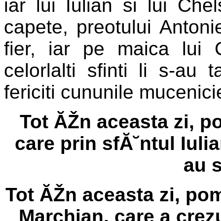
iar lui Iulian si lui Che
capete, preotului Antoni
fier, iar pe maica lui 
celorlalti sfinti li s-au
fericiti cununile mucenicie
Tot ĂŽn aceasta zi, p
care prin sfĂ˘ntul Iulia
au s
Tot ĂŽn aceasta zi, pom
Marchian, care a crezut