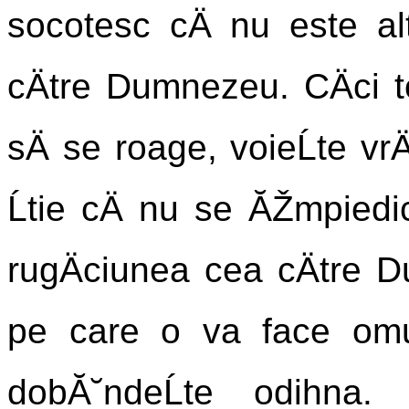
socotesc cÄ nu este alt
cÄtre Dumnezeu. CÄci 
sÄ se roage, voieĹte vrÄ
Ĺtie cÄ nu se ĂŽmpiedi
rugÄciunea cea cÄtre D
pe care o va face omu
dobĂ˘ndeĹte odihna.