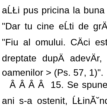
aĹŁi pus pricina la buna r
"Dar tu cine eĹti de grÄ
"Fiu al omului. CÄci est
dreptate dupÄ adevÄr, 
oamenilor > (Ps. 57, 1)".
Â Â Â Â 15. Se spunea
ani s-a ostenit, ĹŁinĂ˘n