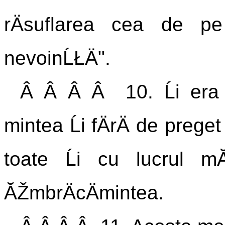
rÄsuflarea cea de p
nevoinĹŁÄ".
Â Â Â Â 10. Ĺi era
mintea Ĺi fÄrÄ de prege
toate Ĺi cu lucrul mĂ
ĂŽmbrÄcÄmintea.