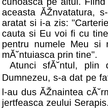
cunoasca pe altul. Fiind 
aceasta ĂŽnvatatura, s
aratat si i-a zis: "Carteri
cauta si Eu voi fi cu tin
pentru numele Meu si 
mĂ˘ntuiasca prin tine".
Atunci sfĂ˘ntul, plin
Dumnezeu, s-a dat pe fata
l-au dus ĂŽnaintea cĂ˘rmu
jertfeasca zeului Serapis