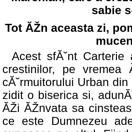
sabie s
Tot ĂŽn aceasta zi, pom
muceni
Acest sfĂ˘nt Carterie 
crestinilor, pe vremea 
cĂ˘rmuitorului Urban di
zidit o biserica si, adun
ĂŽi ĂŽnvata sa cinsteas
ce este Dumnezeu ade