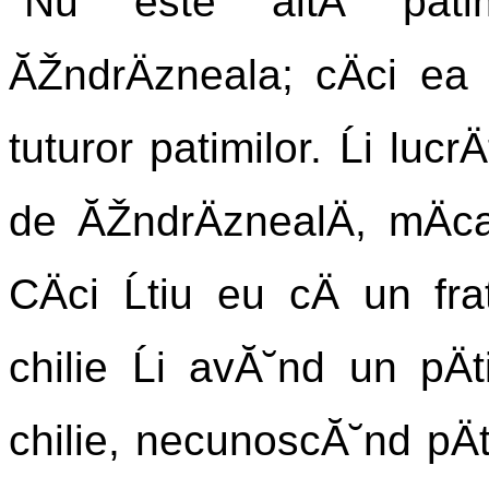
"Nu este altÄ pati
ĂŽndrÄzneala; cÄci ea 
tuturor patimilor. Ĺi lucr
de ĂŽndrÄznealÄ, mÄca
CÄci Ĺtiu eu cÄ un f
chilie Ĺi avĂ˘nd un pÄt
chilie, necunoscĂ˘nd pÄt