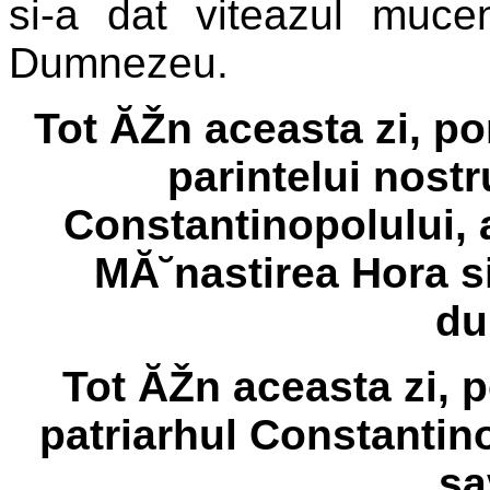
si-a dat viteazul mucen
Dumnezeu.
Tot ĂŽn aceasta zi, po
parintelui nostr
Constantinopolului, 
MĂ˘nastirea Hora s
du
Tot ĂŽn aceasta zi, p
patriarhul Constantin
sa