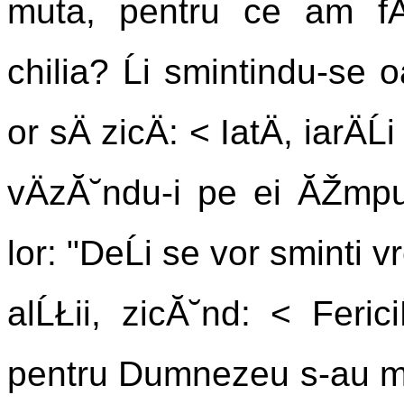
muta, pentru ce am fÄ
chilia? Ĺi smintindu-se o
or sÄ zicÄ: < IatÄ, iarÄĹ
vÄzĂ˘ndu-i pe ei ĂŽmpuĹ
lor: "DeĹi se vor sminti vr
alĹŁii, zicĂ˘nd: < Ferici
pentru Dumnezeu s-au muta