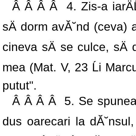
Â Â Â Â 4. Zis-a iarÄĹ
sÄ dorm avĂ˘nd (ceva) a
cineva sÄ se culce, sÄ
mea (Mat. V, 23 Ĺi Marc
putut".
Â Â Â Â 5. Se spunea 
dus oarecari la dĂ˘nsul,