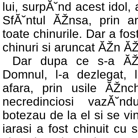
lui, surpĂ˘nd acest idol, 
SfĂ˘ntul ĂŽnsa, prin a
toate chinurile. Dar a fos
chinuri si aruncat ĂŽn Ă
Dar dupa ce s-a ĂŽnn
Domnul, l-a dezlegat, 
afara, prin usile ĂŽnch
necredinciosi vazĂ˘n
botezau de la el si se vi
iarasi a fost chinuit cu 