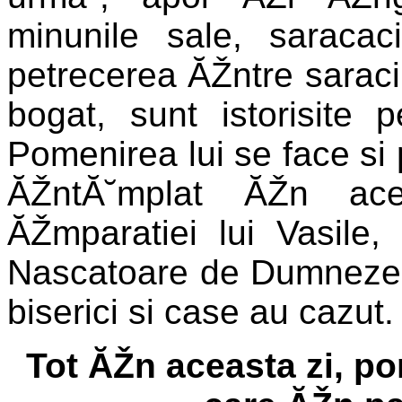
minunile sale, saraca
petrecerea ĂŽntre saraci,
bogat, sunt istorisite p
Pomenirea lui se face si
ĂŽntĂ˘mplat ĂŽn ac
ĂŽmparatiei lui Vasile, 
Nascatoare de Dumnezeu 
biserici si case au cazut.
Tot ĂŽn aceasta zi, p