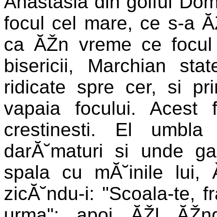
Anastasia din golful Dom
focul cel mare, ce s-a Ă
ca ĂŽn vreme ce focul
bisericii, Marchian st
ridicate spre cer, si p
vapaia focului. Acest f
crestinesti. El umbl
darĂ˘maturi si unde ga
spala cu mĂ˘inile lui,
zicĂ˘ndu-i: "Scoala-te, 
urma"; apoi ĂŽl ĂŽng