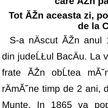
care ĂŽn pa
Tot ĂŽn aceasta zi, p
de la 
S-a nÄscut ĂŽn anul 
din judeĹŁul BacÄu. La v
frate ĂŽn obĹtea mĂ˘nÄ
rÄmĂ˘ne timp de 2 ani, d
Munte. In 1865 va pop