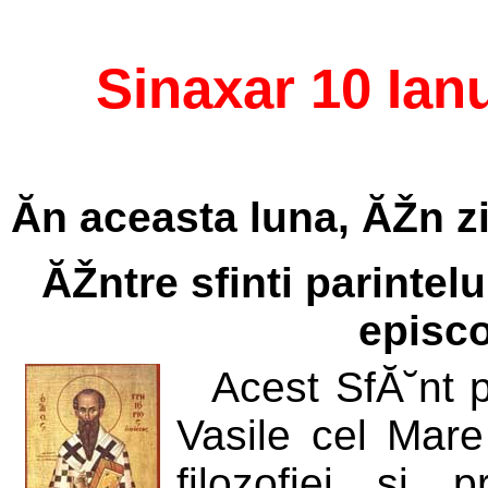
Sinaxar 10 Ian
Ăn aceasta luna, ĂŽn z
ĂŽntre sfinti parintelu
episco
Acest SfĂ˘nt p
Vasile cel Mare 
filozofiei si 