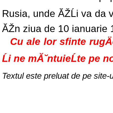
Rusia, unde ĂŽĹi va da 
ĂŽn ziua de 10 ianuarie 1
Cu ale lor sfinte rugÄ
Ĺi ne mĂ˘ntuieĹte pe n
Textul este preluat de pe site-