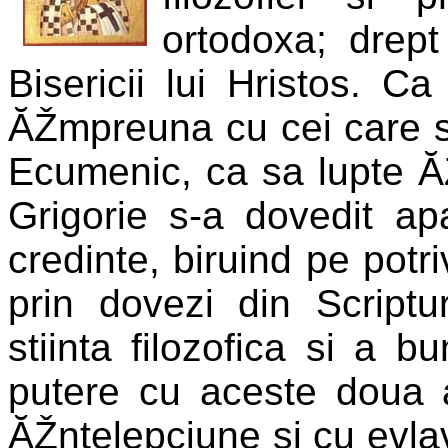
ortodoxa; drept
Bisericii lui Hristos. C
ĂŽmpreuna cu cei care s
Ecumenic, ca sa lupte Ă
Grigorie s-a dovedit ap
credinte, biruind pe potri
prin dovezi din Scriptu
stiinta filozofica si a b
putere cu aceste doua 
ĂŽntelepciune si cu evlav