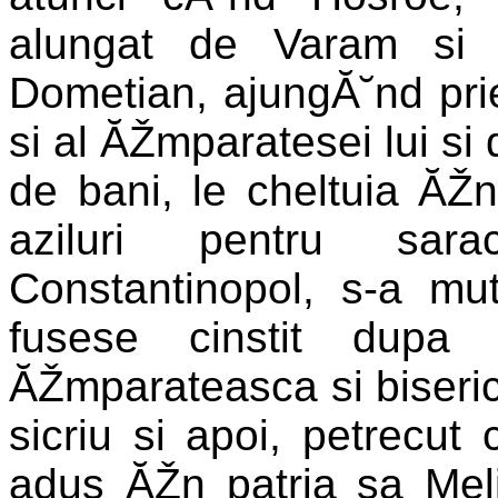
alungat de Varam si a
Dometian, ajungĂ˘nd pri
si al ĂŽmparatesei lui si
de bani, le cheltuia ĂŽn 
aziluri pentru sar
Constantinopol, s-a mu
fusese cinstit dupa 
ĂŽmparateasca si biseric
sicriu si apoi, petrecut c
adus ĂŽn patria sa Meli