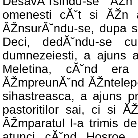
DesavĂ˘rsindu-se ĂŽn s
omenesti cĂ˘t si ĂŽn a
ĂŽnsurĂ˘ndu-se, dupa sc
Deci, dedĂ˘ndu-se cu 
dumnezeiesti, a ajuns ar
Meletina, cĂ˘nd era
ĂŽmpreunĂ˘nd ĂŽntelepci
sihastreasca, a ajuns p
pastoritilor sai, ci si 
ĂŽmparatul l-a trimis de
atunci cĂ˘nd Hosroe, 