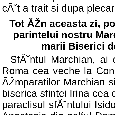
cĂ˘t a trait si dupa plec
Tot ĂŽn aceasta zi, po
parintelui nostru Mar
marii Biserici 
SfĂ˘ntul Marchian, ai 
Roma cea veche la Const
ĂŽmparatilor Marchian si 
biserica sfintei Irina cea
paraclisul sfĂ˘ntului Isido