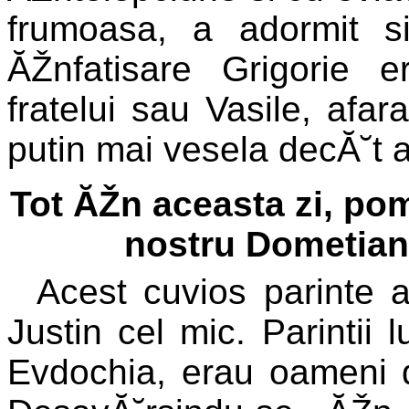
frumoasa, a adormit 
ĂŽnfatisare Grigorie 
fratelui sau Vasile, afar
putin mai vesela decĂ˘t a
Tot ĂŽn aceasta zi, pom
nostru Dometian,
Acest cuvios parinte a
Justin cel mic. Parintii
Evdochia, erau oameni dr