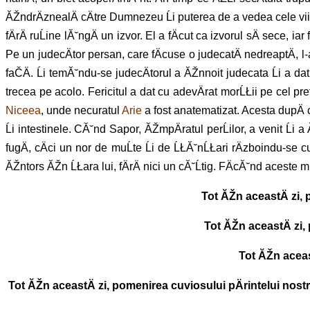
ĂŽndrÄznealÄ cÄtre Dumnezeu Ĺi puterea de a vedea cele viit
fÄrÄ ruĹine lĂ˘ngÄ un izvor. El a fÄcut ca izvorul sÄ sece, ia
Pe un judecÄtor persan, care fÄcuse o judecatÄ nedreaptÄ, l-
faČÄ. Ĺi temĂ˘ndu-se judecÄtorul a ĂŽnnoit judecata Ĺi a dat
trecea pe acolo. Fericitul a dat cu adevÄrat morĹŁii pe cel pref
Niceea
, unde necuratul
Arie
a fost anatematizat. Acesta dupÄ ce 
Ĺi intestinele. CĂ˘nd Sapor, ĂŽmpÄratul perĹilor, a venit Ĺi a
fugÄ, cÄci un nor de muĹte Ĺi de ĹŁĂ˘nĹŁari rÄzboindu-se cu
ĂŽntors ĂŽn ĹŁara lui, fÄrÄ nici un cĂ˘Ĺtig. FÄcĂ˘nd aceste m
Tot ĂŽn aceastÄ zi, 
Tot ĂŽn aceastÄ zi,
Tot ĂŽn aceast
Tot ĂŽn aceastÄ zi, pomenirea cuviosului pÄrintelui nostr