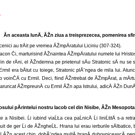
e
Ăn aceasta lunÄ, ĂŽn ziua a treisprezecea, pomenirea sfinČ
ucenici au trÄit pe vremea ĂŽmpÄratului Liciniu (307-324).
iacon Či, marturisind ĂŽnaintea ĂŽmpÄratului numele lui Hristos,
lin de rÄni, el ĂŽndemna pe prietenul sÄu Stratonic sÄ nu se sp
Ermil era bÄtut cu toiege, Stratonic plĂ˘ngea de mila lui. Atunci 
 voinČÄ cu Ermil. Deci, fiind ĂŽntrebat de ĂŽmpÄrat, a mÄrturi
-au aruncat ĂŽmpreunÄ cu Ermil ĂŽn apa Istrului, adicÄ ĂŽn Dun
osului pÄrintelui nostru Iacob cel din Nisibe, ĂŽn Mesopota
a Nisibei. Ĺi iubind viaĹŁa cea paĹnicÄ Ĺi liniĹtitÄ s-a re
inuit de ger Ĺi de ĂŽngheĹŁ. Hrana lui erau ierburile sÄlbatice, 
upul ĂŽn acest chip, dobĂ˘ndea multÄ hranÄ duhovniceascÄ pen