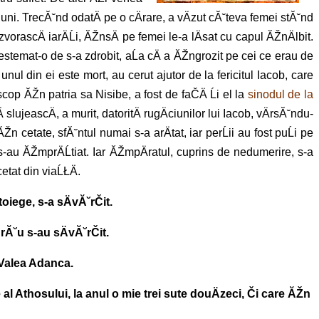
uni. TrecĂ˘nd odatÄ pe o cÄrare, a vÄzut cĂ˘teva femei stĂ˘nd
 izvorascÄ iarÄĹi, ĂŽnsÄ pe femei le-a lÄsat cu capul ĂŽnÄlbit.
lestemat-o de s-a zdrobit, aĹa cÄ a ĂŽngrozit pe cei ce erau de
unul din ei este mort, au cerut ajutor de la fericitul Iacob, care
cop ĂŽn patria sa Nisibe, a fost de faČÄ Ĺi el la
sinodul de la
 slujeascÄ, a murit, datoritÄ rugÄciunilor lui Iacob, vÄrsĂ˘ndu-
Žn cetate, sfĂ˘ntul numai s-a arÄtat, iar perĹii au fost puĹi pe
i s-au ĂŽmprÄĹtiat. Iar ĂŽmpÄratul, cuprins de nedumerire, s-a
etat din viaĹŁÄ.
iege, s-a sÄvĂ˘rČit.
Ă˘u s-au sÄvĂ˘rČit.
n Valea Adanca.
l Athosului, la anul o mie trei sute douÄzeci, Či care ĂŽn