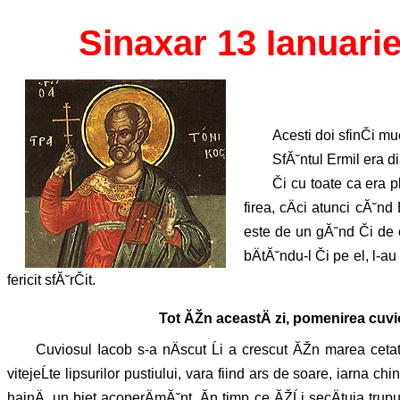
Sinaxar 13 Ianuari
Acesti doi sfinČi m
SfĂ˘ntul Ermil era d
Či cu toate ca era p
firea, cÄci atunci cĂ˘nd 
este de un gĂ˘nd Či de o
bÄtĂ˘ndu-l Či pe el, l
fericit sfĂ˘rČit.
Tot ĂŽn aceastÄ zi, pomenirea cuvi
Cuviosul Iacob s-a nÄscut Ĺi a crescut ĂŽn marea cetate 
vitejeĹte lipsurilor pustiului, vara fiind ars de soare, iarna ch
hainÄ, un biet acoperÄmĂ˘nt. Ăn timp ce ĂŽĹi secÄtuia tr