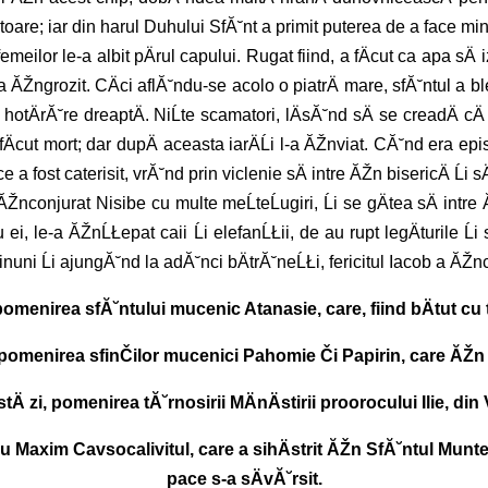
oare; iar din harul Duhului SfĂ˘nt a primit puterea de a face min
r femeilor le-a albit pÄrul capului. Rugat fiind, a fÄcut ca apa sÄ
a ĂŽngrozit. CÄci aflĂ˘ndu-se acolo o piatrÄ mare, sfĂ˘ntul a b
 hotÄrĂ˘re dreaptÄ. NiĹte scamatori, lÄsĂ˘nd sÄ se creadÄ cÄ 
Äcut mort; dar dupÄ aceasta iarÄĹi l-a ĂŽnviat. CĂ˘nd era epis
a fost caterisit, vrĂ˘nd prin viclenie sÄ intre ĂŽn bisericÄ Ĺi sÄ
 ĂŽnconjurat Nisibe cu multe meĹteĹugiri, Ĺi se gÄtea sÄ intre Ă
 ei, le-a ĂŽnĹŁepat caii Ĺi elefanĹŁii, de au rupt legÄturile Ĺ
inuni Ĺi ajungĂ˘nd la adĂ˘nci bÄtrĂ˘neĹŁi, fericitul Iacob a ĂŽnc
pomenirea sfĂ˘ntului mucenic Atanasie, care, fiind bÄtut cu to
 pomenirea sfinČilor mucenici Pahomie Či Papirin, care ĂŽn r
Ä zi, pomenirea tĂ˘rnosirii MÄnÄstirii proorocului Ilie, di
u Maxim Cavsocalivitul, care a sihÄstrit ĂŽn SfĂ˘ntul Munte a
pace s-a sÄvĂ˘rsit.