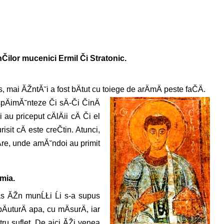
ilor mucenici Ermil Či Stratonic.
 mai ĂŽntĂ˘i a fost bÄtut cu toiege de arÄmÄ peste faČÄ.
ÄimĂ˘nteze Či sÄ-Či ČinÄ
au priceput cÄlÄii cÄ Či el
sit cÄ este creČtin. Atunci,
Äre, unde amĂ˘ndoi au primit
mia.
tras ĂŽn munĹŁi Ĺi s-a supus
bÄuturÄ apa, cu mÄsurÄ, iar
tru suflet. De aici ĂŽi venea