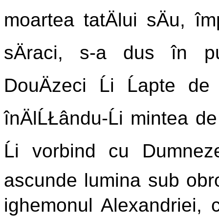
moartea tatÄlui sÄu, îm
sÄraci, s-a dus în p
DouÄzeci Ĺi Ĺapte de 
înÄlĹŁându-Ĺi mintea de
Ĺi vorbind cu Dumnez
ascunde lumina sub obroc
ighemonul Alexandriei, c