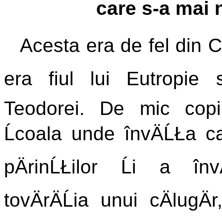
care s-a mai n
Acesta era de fel din C
era fiul lui Eutropie s
Teodorei. De mic copi
Ĺcoala unde învÄĹŁa cart
pÄrinĹŁilor Ĺi a învÄ
tovÄrÄĹia unui cÄlugÄ