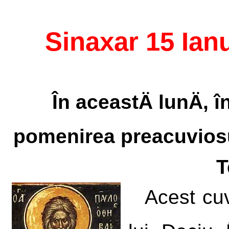
Sinaxar 15 Ian
În aceastÄ lunÄ, 
pomenirea preacuviosul
T
Acest cuv