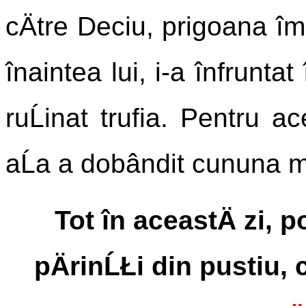
cÄtre Deciu, prigoana împ
înaintea lui, i-a înfruntat
ruĹinat trufia. Pentru ac
aĹa a dobândit cununa m
Tot în aceastÄ zi, 
pÄrinĹŁi din pustiu, c