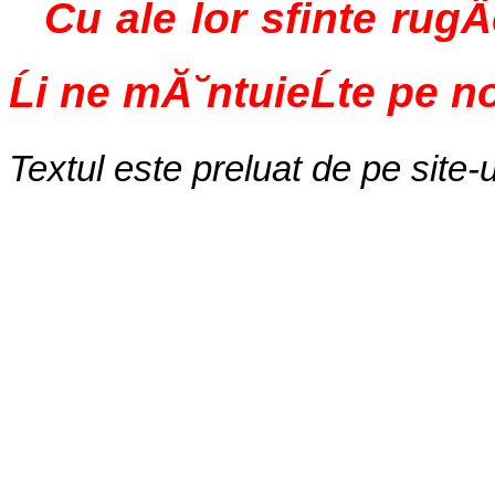
Cu ale lor sfinte rugÄ
Ĺi ne mĂ˘ntuieĹte pe n
Textul este preluat de pe site-