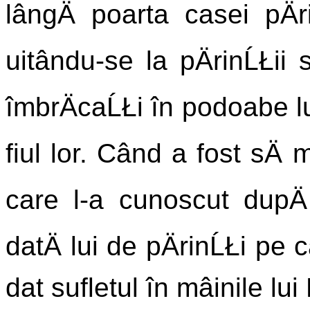
lângÄ poarta casei pÄrin
uitându-se la pÄrinĹŁii 
îmbrÄcaĹŁi în podoabe lume
fiul lor. Când a fost sÄ
care l-a cunoscut dupÄ
datÄ lui de pÄrinĹŁi pe câ
dat sufletul în mâinile l