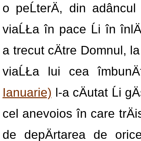
o peĹterÄ, din adâncul p
viaĹŁa în pace Ĺi în înlÄ
a trecut cÄtre Domnul, l
viaĹŁa lui cea îmbunÄt
Ianuarie)
l-a cÄutat Ĺi g
cel anevoios în care trÄis
de depÄrtarea de oric