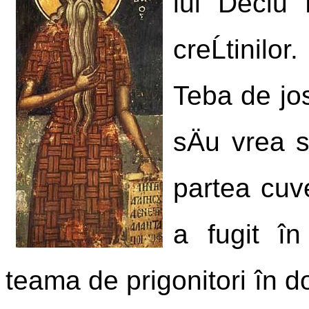
lui Deciu Ĺ
creĹtinilo
Teba de jos
sÄu vrea s
partea cuve
a fugit în
teama de prigonitori în dor