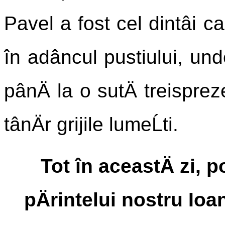
Pavel a fost cel dintâi c
în adâncul pustiului, und
pânÄ la o sutÄ treisprez
tânÄr grijile lumeĹti.
Tot în aceastÄ zi,
pÄrintelui nostru Ioa