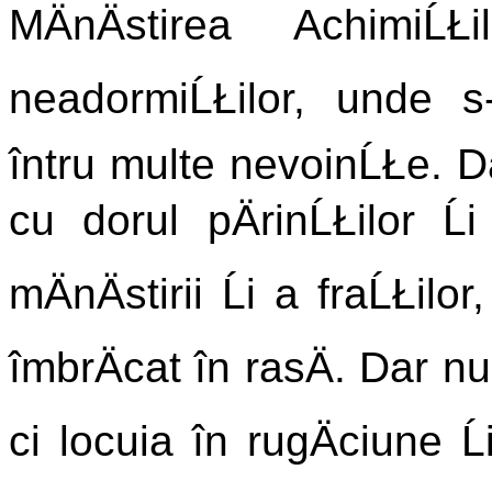
MÄnÄstirea AchimiĹŁ
neadormiĹŁilor, unde s-
întru multe nevoinĹŁe. Da
cu dorul pÄrinĹŁilor Ĺ
mÄnÄstirii Ĺi a fraĹŁil
îmbrÄcat în rasÄ. Dar nu
ci locuia în rugÄciune Ĺi