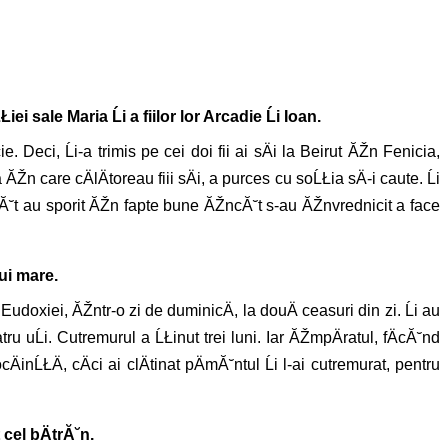
 sale Maria Ĺi a fiilor lor Arcadie Ĺi Ioan.
Deci, Ĺi-a trimis pe cei doi fii ai sÄi la Beirut ĂŽn Fenicia,
n care cÄlÄtoreau fiii sÄi, a purces cu soĹŁia sÄ-i caute. Ĺi
i atĂ˘t au sporit ĂŽn fapte bune ĂŽncĂ˘t s-au ĂŽnvrednicit a face
ui mare.
 Eudoxiei, ĂŽntr-o zi de duminicÄ, la douÄ ceasuri din zi. Ĺi au
ru uĹi. Cutremurul a ĹŁinut trei luni. Iar ĂŽmpÄratul, fÄcĂ˘nd
inĹŁÄ, cÄci ai clÄtinat pÄmĂ˘ntul Ĺi l-ai cutremurat, pentru
cel bÄtrĂ˘n.