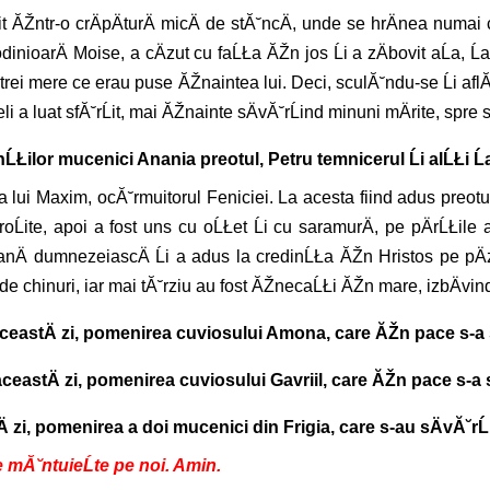
luit ĂŽntr-o crÄpÄturÄ micÄ de stĂ˘ncÄ, unde se hrÄnea num
nioarÄ Moise, a cÄzut cu faĹŁa ĂŽn jos Ĺi a zÄbovit aĹa, Ĺapt
trei mere ce erau puse ĂŽnaintea lui. Deci, sculĂ˘ndu-se Ĺi af
eli a luat sfĂ˘rĹit, mai ĂŽnainte sÄvĂ˘rĹind minuni mÄrite, spr
ĹŁilor mucenici Anania preotul, Petru temnicerul Ĺi alĹŁi Ĺap
 lui Maxim, ocĂ˘rmuitorul Feniciei. La acesta fiind adus preotul A
oĹite, apoi a fost uns cu oĹŁet Ĺi cu saramurÄ, pe pÄrĹŁile ar
hranÄ dumnezeiascÄ Ĺi a adus la credinĹŁa ĂŽn Hristos pe pÄz
ul de chinuri, iar mai tĂ˘rziu au fost ĂŽnecaĹŁi ĂŽn mare, izbÄvin
ceastÄ zi, pomenirea cuviosului Amona, care ĂŽn pace s-a sÄ
ceastÄ zi, pomenirea cuviosului Gavriil, care ĂŽn pace s-a sÄ
 zi, pomenirea a doi mucenici din Frigia, care s-au sÄvĂ˘rĹit
ne mĂ˘ntuieĹte pe noi. Amin.