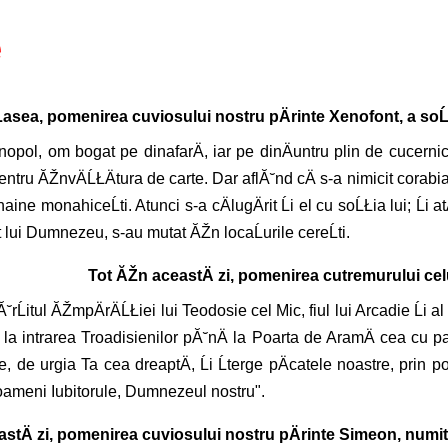
e
Ĺasea, pomenirea cuviosului nostru pÄrinte Xenofont, a soĹŁiei
ol, om bogat pe dinafarÄ, iar pe dinÄuntru plin de cucernicie. 
tru ĂŽnvÄĹŁÄtura de carte. Dar aflĂ˘nd cÄ s-a nimicit corabia ĂŽ
aine monahiceĹti. Atunci s-a cÄlugÄrit Ĺi el cu soĹŁia lui; Ĺ
it lui Dumnezeu, s-au mutat ĂŽn locaĹurile cereĹti.
Tot ĂŽn aceastÄ zi, pomenirea cutremurului cel
Ĺitul ĂŽmpÄrÄĹŁiei lui Teodosie cel Mic, fiul lui Arcadie Ĺi al
e la intrarea Troadisienilor pĂ˘nÄ la Poarta de AramÄ cea cu pat
, de urgia Ta cea dreaptÄ, Ĺi Ĺterge pÄcatele noastre, prin pocÄ
e oameni Iubitorule, Dumnezeul nostru".
stÄ zi, pomenirea cuviosului nostru pÄrinte Simeon, numit 