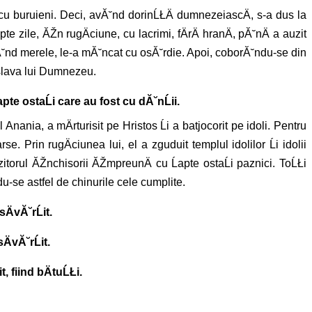
ai cu buruieni. Deci, avĂ˘nd dorinĹŁÄ dumnezeiascÄ, s-a dus la
e zile, ĂŽn rugÄciune, cu lacrimi, fÄrÄ hranÄ, pĂ˘nÄ a auzit
lĂ˘nd merele, le-a mĂ˘ncat cu osĂ˘rdie. Apoi, coborĂ˘ndu-se din
e slava lui Dumnezeu.
te ostaĹi care au fost cu dĂ˘nĹii.
nania, a mÄrturisit pe Hristos Ĺi a batjocorit pe idoli. Pentru
se. Prin rugÄciunea lui, el a zguduit templul idolilor Ĺi idolii
itorul ĂŽnchisorii ĂŽmpreunÄ cu Ĺapte ostaĹi paznici. ToĹŁi
du-se astfel de chinurile cele cumplite.
vĂ˘rĹit.
vĂ˘rĹit.
, fiind bÄtuĹŁi.