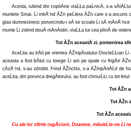
Acesta, iubind din copilÄrie viaĹŁa paĹnicÄ, s-a sÄlÄĹ
muntele Sinai. Ĺi intrĂ˘nd ĂŽn peĹtera ĂŽn care s-a ascuns odi
glas dumnezeiesc poruncindu-i sÄ se scoale Ĺi sÄ mÄnĂ˘nce 
munte Ĺi zidind douÄ mÄnÄstiri, viaĹŁa lui cea plinÄ de osten
Tot ĂŽn aceastÄ zi, pomenirea sfin
AceĹtia au trÄit pe vremea ĂŽmpÄratului DiocleĹŁian Ĺi a
aceasta a fost bÄtut cu toiege Ĺi ars pe spate cu frigÄri ĂŽnr
cÄzĂ˘nd, s-au zdrobit. Fiind ĂŽnchis, s-a ĂŽmpÄrtÄĹit de 
aceĹtia, din porunca dregÄtorului, au fost chinuiĹŁi cu tot fel
Tot ĂŽn a
Tot ĂŽn a
Tot ĂŽn aceastÄ
Cu ale lor sfinte rugÄciuni, Doamne, miluieĹte-ne Ĺi 