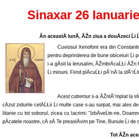
Sinaxar 26 Ianuari
Ăn aceastÄ lunÄ, ĂŽn ziua a douÄzeci Ĺi 
Cuviosul Xenofont era din Constantinop
pentru deprinderea de bune obiceiuri Ĺi pen
i-a gÄsit la Ierusalim, ĂŽmbrÄcaĹŁi ĂŽn h
Ĺi minuni. Fiind plÄcuĹŁi pĂ˘nÄ la sfĂ˘rĹ
Acest cutremur s-a ĂŽntĂ˘mplat la sfĂ˘r
cÄzut zidurile cetÄĹŁii Ĺi multe case s-au surpat, mai ales d
litanie cu tot soborul, zicea cu lacrimi: "IzbÄveĹte-ne, Doamne
pÄcatele noastre, cÄ sÄ Te preaslÄvim pe Tine, Bunule Ĺi d
Tot ĂŽn acea