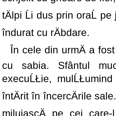
tÄlpi Ĺi dus prin oraĹ p
îndurat cu rÄbdare.
În cele din urmÄ a fos
cu sabia. Sfântul mu
execuĹŁie, mulĹŁumind 
întÄrit în încercÄrile sa
miluiascÄ pe cei care