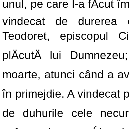
unul, pe care l-a fÄcut î
vindecat de durerea o
Teodoret, episcopul Ci
plÄcutÄ lui Dumnezeu
moarte, atunci când a avut
în primejdie. A vindecat p
de duhurile cele necur