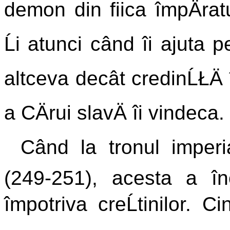
demon din fiica împÄra
Ĺi atunci când îi ajuta p
altceva decât credinĹŁÄ 
a CÄrui slavÄ îi vindeca.
Când la tronul imperi
(249-251), acesta a î
împotriva creĹtinilor. 