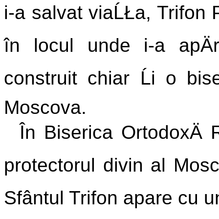
i-a salvat viaĹŁa, Trifon 
în locul unde i-a apÄr
construit chiar Ĺi o bis
Moscova.
În Biserica OrtodoxÄ Ru
protectorul divin al Mosc
Sfântul Trifon apare cu u