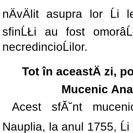
nÄvÄlit asupra lor Ĺi l
sfinĹŁi au fost omorâ
necredincioĹilor.
Tot în aceastÄ zi, 
Mucenic Anas
Acest sfĂ˘nt mucenic
Nauplia, la anul 1755, Ĺi 