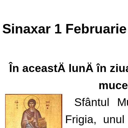
Sinaxar 1 Februarie
În aceastÄ lunÄ în zi
mucen
Sfântul M
Frigia, unul