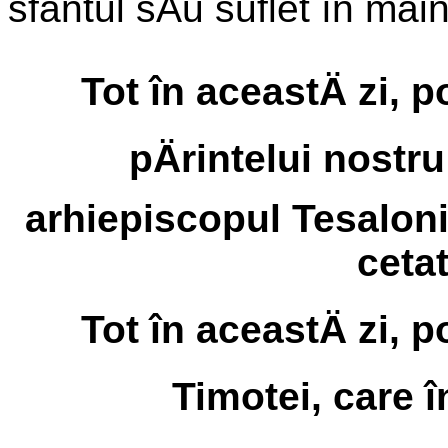
sfântul sÄu suflet în mâ
Tot în aceastÄ zi,
pÄrintelui nostru
arhiepiscopul Tesaloni
ceta
Tot în aceastÄ zi,
Timotei, care în