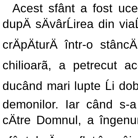
Acest sfânt a fost uce
dupÄ sÄvârĹirea din vi
crÄpÄturÄ într-o stâncÄ
chilioarã, a petrecut ac
ducând mari lupte Ĺi do
demonilor. Iar când s-
cÄtre Domnul, a îngenun