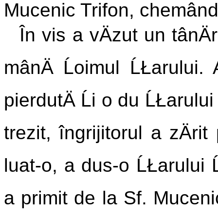
Mucenic Trifon, chemându-
În vis a vÄzut un tânÄ
mânÄ Ĺoimul ĹŁarului. 
pierdutÄ Ĺi o du ĹŁarului
trezit, îngrijitorul a zÄ
luat-o, a dus-o ĹŁarului Ĺ
a primit de la Sf. Muceni