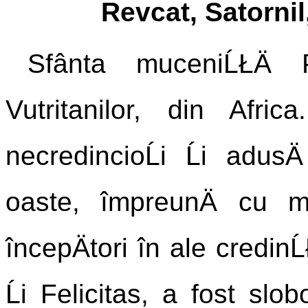
Revcat, Satornil,
Sfânta muceniĹŁÄ 
Vutritanilor, din Afri
necredincioĹi Ĺi adusÄ
oaste, împreunÄ cu m
începÄtori în ale credin
Ĺi Felicitas, a fost slob