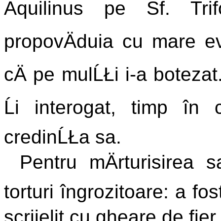
Aquilinus pe Sf. Tri
propovÄduia cu mare evl
cÄ pe mulĹŁi i-a botezat
Ĺi interogat, timp în 
credinĹŁa sa.
Pentru mÄrturisirea 
torturi îngrozitoare: a fos
scrijelit cu gheare de fier,