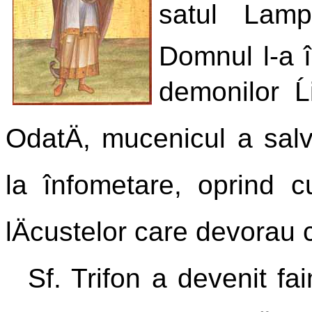
satul Lamp
Domnul l-a î
demonilor Ĺi
OdatÄ, mucenicul a sal
la înfometare, oprind cu
lÄcustelor care devorau c
Sf. Trifon a devenit fa