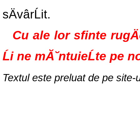
sÄvârĹit.
Cu ale lor sfinte rugÄ
Ĺi ne mĂ˘ntuieĹte pe n
Textul este preluat de pe site-