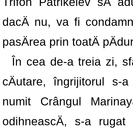
Trifon Patrikeiev sÄ adu
dacÄ nu, va fi condamna
pasÄrea prin toatÄ pÄdur
În cea de-a treia zi, sf
cÄutare, îngrijitorul s
numit Crângul Marinay
odihneascÄ, s-a rugat 