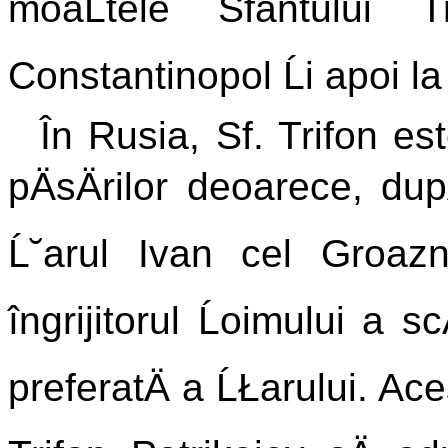
moaĹtele Sfântului 
Constantinopol Ĺi apoi l
În Rusia, Sf. Trifon es
pÄsÄrilor deoarece, du
Ĺ˘arul Ivan cel Groazni
îngrijitorul Ĺoimului a 
preferatÄ a ĹŁarului. Ace