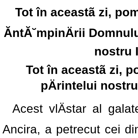
Tot în aceastã zi, po
ĂntĂ˘mpinÄrii Domnul
nostru 
Tot în aceastã zi, 
pÄrintelui nostru
Acest vlÄstar al galat
Ancira, a petrecut cei din