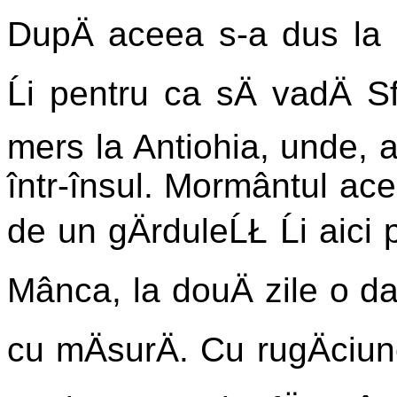
DupÄ aceea s-a dus la I
Ĺi pentru ca sÄ vadÄ S
mers la Antiohia, unde, a
într-însul. Mormântul ac
de un gÄrduleĹŁ Ĺi aici
Mânca, la douÄ zile o dat
cu mÄsurÄ. Cu rugÄciune