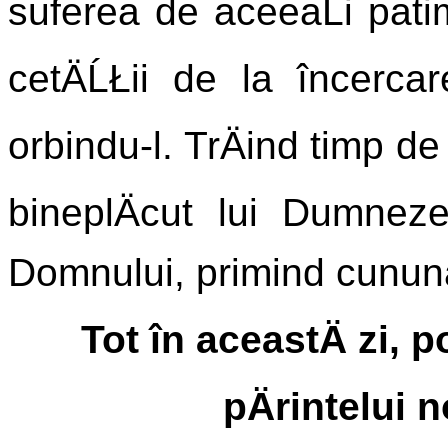
suferea de aceeaĹi pati
cetÄĹŁii de la încerca
orbindu-l. TrÄind timp de
bineplÄcut lui Dumneze
Domnului, primind cunun
Tot în aceastÄ zi,
pÄrintelui 