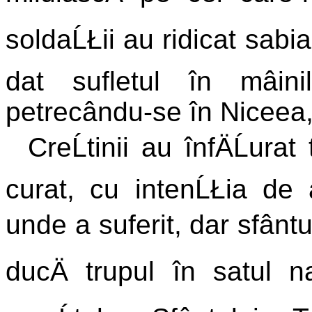
soldaĹŁii au ridicat sabia s
dat sufletul în mâin
petrecându-se în Niceea,
CreĹtinii au înfÄĹurat
curat, cu intenĹŁia de 
unde a suferit, dar sfântul 
ducÄ trupul în satul n