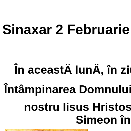
Sinaxar 2 Februarie
În aceastÄ lunÄ, în z
Întâmpinarea Domnului
nostru Iisus Hristos
Simeon în