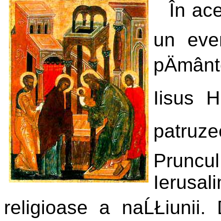
În ace
un eve
pÄmân
Iisus H
patruze
Pruncul
Ierusa
religioase a naĹŁiunii.