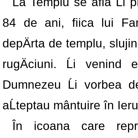
La Templu se afla Ĺi 
84 de ani, fiica lui Fa
depÄrta de templu, slujin
rugÄciuni. Ĺi venind
Dumnezeu Ĺi vorbea de
aĹteptau mântuire în Ier
În icoana care reprez