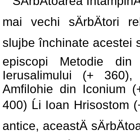
SÄrbÄtoarea ÎntâmpinÄ
mai vechi sÄrbÄtori r
slujbe închinate acestei s
episcopi Metodie din
Ierusalimului (+ 360),
Amfilohie din Iconium 
400) Ĺi Ioan Hrisostom (+
antice, aceastÄ sÄrbÄto