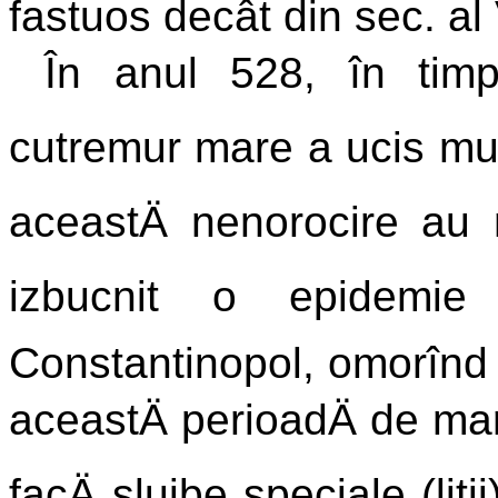
fastuos decât din sec. al 
În anul 528, în timpu
cutremur mare a ucis mul
aceastÄ nenorocire au m
izbucnit o epidemie
Constantinopol, omorînd m
aceastÄ perioadÄ de mar
facÄ slujbe speciale (liti