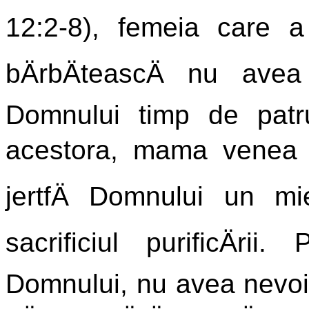
12:2-8), femeia care 
bÄrbÄteascÄ nu ave
Domnului timp de patru
acestora, mama venea c
jertfÄ Domnului un m
sacrificiul purificÄrii
Domnului, nu avea nevoi