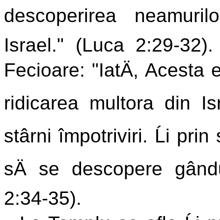
descoperirea neamurilo
Israel." (Luca 2:29-32)
Fecioare: "IatÄ, Acesta 
ridicarea multora din I
stârni împotriviri. Ĺi pri
sÄ se descopere gându
2:34-35).