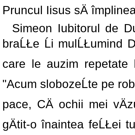
Pruncul Iisus sÄ împline
Simeon Iubitorul de D
braĹŁe Ĺi mulĹŁumind Do
care le auzim repetate l
"Acum slobozeĹte pe robu
pace, CÄ ochii mei vÄz
gÄtit-o înaintea feĹŁei t