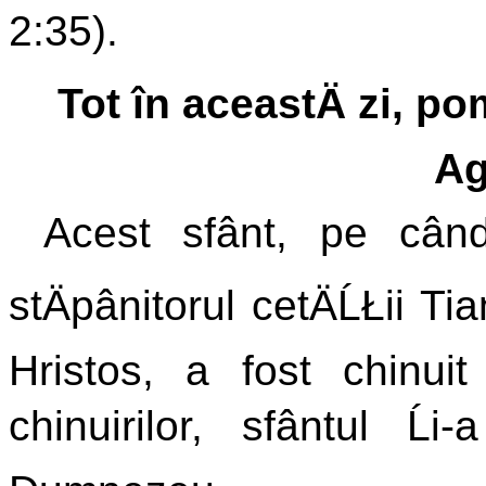
2:35).
Tot în aceastÄ zi, p
Ag
Acest sfânt, pe când
stÄpânitorul cetÄĹŁii Ti
Hristos, a fost chinuit
chinuirilor, sfântul Ĺ