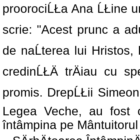
proorociĹŁa Ana ĹŁine u
scrie: "Acest prunc a adu
de naĹterea lui Hristos, 
credinĹŁÄ trÄiau cu sp
promis. DrepĹŁii Simeon Ĺ
Legea Veche, au fost c
întâmpina pe Mântuitorul