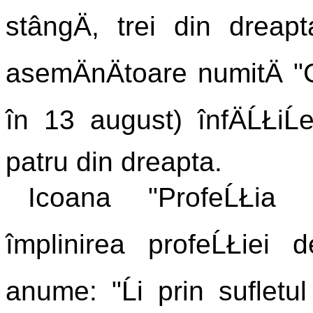
stângÄ, trei din dreap
asemÄnÄtoare numitÄ "Ce
în 13 august) înfÄĹŁiĹe
patru din dreapta.
Icoana "ProfeĹŁia 
împlinirea profeĹŁiei 
anume: "Ĺi prin sufletu