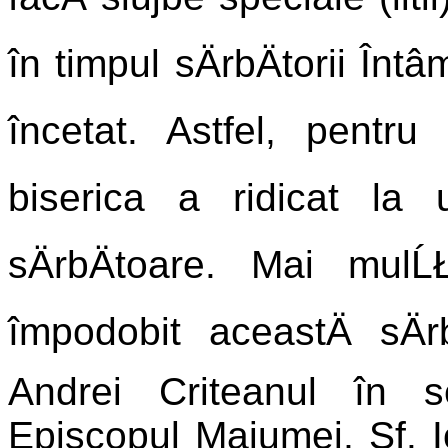
în timpul sÄrbÄtorii În
încetat. Astfel, pentr
biserica a ridicat la
sÄrbÄtoare. Mai mulĹ
împodobit aceastÄ sÄr
Andrei Criteanul în 
Episcopul Maiumei, Sf.