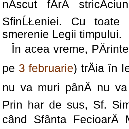
nÄscut fÄrÄ stricÄci
SfinĹŁeniei. Cu toat
smerenie Legii timpului.
În acea vreme, PÄrintel
pe
3 februarie
) trÄia în 
nu va muri pânÄ nu va
Prin har de sus, Sf. Si
când Sfânta FecioarÄ M