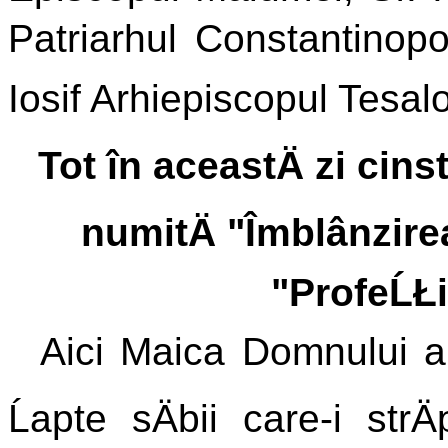
Patriarhul Constantinopolu
Iosif Arhiepiscopul Tesalo
Tot în aceastÄ zi cin
numitÄ "Îmblânzirea
"ProfeĹŁi
Aici Maica Domnului apa
Ĺapte sÄbii care-i strÄ