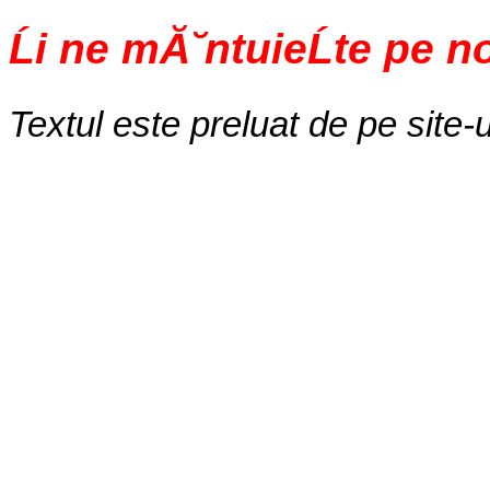
Ĺi ne mĂ˘ntuieĹte pe n
Textul este preluat de pe site-