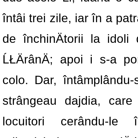
întâi trei zile, iar în a patra
de închinÄtorii la idol
ĹŁÄrânÄ; apoi i s-a po
colo. Dar, întâmplându-
strângeau dajdia, care 
locuitori cerându-le îm