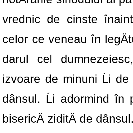
vrednic de cinste înaint
celor ce veneau în legÄtu
darul cel dumnezeiesc, 
izvoare de minuni Ĺi de 
dânsul. Ĺi adormind în 
bisericÄ ziditÄ de dânsul