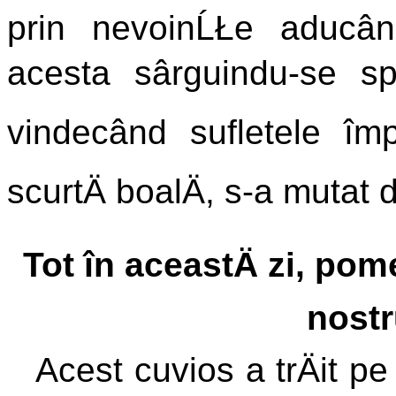
prin nevoinĹŁe aducân
acesta sârguindu-se sp
vindecând sufletele împ
scurtÄ boalÄ, s-a mutat 
Tot în aceastÄ zi, pom
nost
Acest cuvios a trÄit p