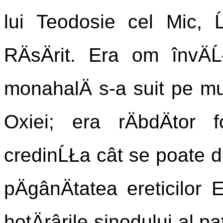
lui Teodosie cel Mic, 
RÄsÄrit. Era om învÄĹ
monahalÄ s-a suit pe mu
Oxiei; era rÄbdÄtor
credinĹŁa cât se poate de
pÄgânÄtatea ereticilor E
hotÄrârile sinodului al p