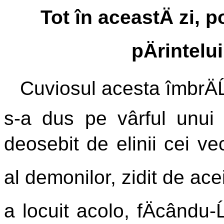
Tot în aceastÄ zi,
pÄrintelu
Cuviosul acesta îmbrÄĹ
s-a dus pe vârful unui 
deosebit de elinii cei ve
al demonilor, zidit de ace
a locuit acolo, fÄcându-