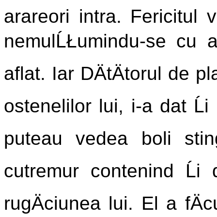
arareori intra. Fericitul
nemulĹŁumindu-se cu ac
aflat. Iar DÄtÄtorul de 
ostenelilor lui, i-a dat Ĺ
puteau vedea boli stin
cutremur contenind Ĺi 
rugÄciunea lui. El a fÄc