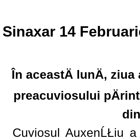
Sinaxar 14 Februari
În aceastÄ lunÄ, ziu
preacuviosului pÄrin
di
Cuviosul AuxenĹŁiu a t