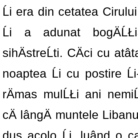
Ĺi era din cetatea Cirulu
Ĺi a adunat bogÄĹŁia
sihÄstreĹti. CÄci cu atâ
noaptea Ĺi cu postire Ĺ
rÄmas mulĹŁi ani nemiĹ
cÄ lângÄ muntele Libanul
dus acolo Ĺi, luând o ca