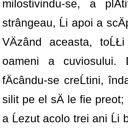
milostivindu-se, a plÄ
strângeau, Ĺi apoi a scÄp
VÄzând aceasta, toĹŁ
oameni a cuviosului. 
fÄcându-se creĹtini, îndat
silit pe el sÄ le fie preo
a Ĺezut acolo trei ani Ĺi