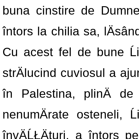
buna cinstire de Dumnezeu
întors la chilia sa, lÄsân
Cu acest fel de bune Ĺ
strÄlucind cuviosul a aj
în Palestina, plinÄ d
nenumÄrate osteneli, 
învÄĹŁÄturi, a întors p