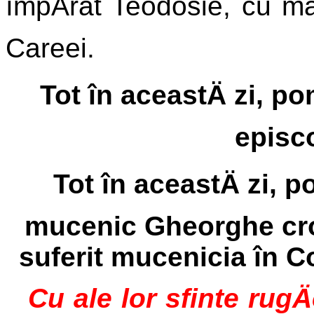
împÄrat Teodosie, cu mar
Careei.
Tot în aceastÄ zi, p
episc
Tot în aceastÄ zi, 
mucenic Gheorghe croi
suferit mucenicia în C
Cu ale lor sfinte rugÄ