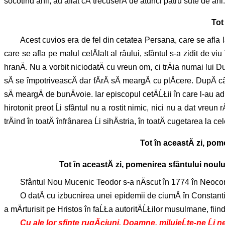
socotind anii, au aflat cÄ trecuserÄ de atunci patru sute de a
Tot
Acest cuvios era de fel din cetatea Persana, care se afla la
care se afla pe malul celÄlalt al râului, sfântul s-a zidit de v
hranÄ. Nu a vorbit niciodatÄ cu vreun om, ci trÄia numai lui Du
sÄ se împotriveascÄ dar fÄrÄ sÄ meargÄ cu plÄcere. DupÄ cât
sÄ meargÄ de bunÄvoie. Iar episcopul cetÄĹŁii în care l-au adu
hirotonit preot Ĺi sfântul nu a rostit nimic, nici nu a dat vreu
trÄind în toatÄ înfrânarea Ĺi sihÄstria, în toatÄ cugetarea la 
Tot în aceastÄ zi, pom
Tot în aceastÄ zi, pomenirea sfântului noulu
Sfântul Nou Mucenic Teodor s-a nÄscut în 1774 în Neocorion
O datÄ cu izbucnirea unei epidemii de ciumÄ în Constantinop
a mÄrturisit pe Hristos în faĹŁa autoritÄĹŁilor musulmane, fiind 
Cu ale lor sfinte rugÄciuni, Doamne, miluieĹte-ne Ĺi 