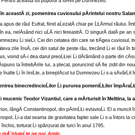
ni. Pentru aceasta tot poporul a slÄvit pe Dumnezeu.
 în aceastÄ zi, pomenirea cuviosului pÄrintelui nostru Sala
 apus de râul Eufrat, fiind aĹezatÄ chiar pe ĹŁÄrmul râului. Îm
iu în ea, nelÄsând nici uĹÄ nici fereastrÄ. O singurÄ datÄ pe
mnezeu Ĺi sieĹi. Cei din cetatea din care se trÄgea cuviosul, trec
eva zile însÄ, cei din satul de peste râu, trecând Ĺi ei râul în ti
s, voind sÄ-i dea darul preoĹŁiei Ĺi dÄrâmând o parte din cÄsuĹ
n rÄspuns la întrebÄrile lui, a plecat, poruncind sÄ fie zidit di
cele înalte Ĺi în liniĹte, a bineplÄcut lui Dumnezeu Ĺi s-a sÄvâr
enirea binecredincioĹilor Ĺi pururea pomeniĹŁilor împÄraĹŁ
i mucenic Teodor Vizantiul, care a mÄrturisit în Melitina, la 
, lângÄ Constantinopol, din pÄrinĹŁi evlavioĹi. El a muncit în 
ol, Ĺi-a dat seama de gravitatea faptei sale Ĺi s-a întors la creĹ
închis, torturat Ĺi spânzurat de turci în anul 1795.
ne mĂ˘ntuieĹte pe noi. Amin.