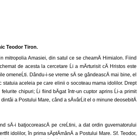
nic Teodor Tiron.
din mitropolia Amasiei, din satul ce se cheamÄ Himialon. Fiind
 chemat de acesta la cercetare Ĺi a mÄrturisit cÄ Hristos este
âinile omeneĹti. Dându-i-se vreme sÄ se gândeascÄ mai bine, el
oc statuia aceleia pe care elinii o socoteau mama idolilor. Drept
felurite chipuri; Ĺi fiind bÄgat într-un cuptor aprins Ĺi-a primit
ta dintâi a Postului Mare, când a sÄvârĹit el o minune deosebitÄ
d sÄ-i batjocoreascÄ pe creĹtini, a dat ordin guvernatorului
tfit idolilor, în prima sÄptÄmânÄ a Postului Mare. Sf. Teodor,