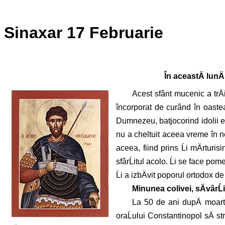
Sinaxar 17 Februarie
În aceastÄ lunÄ
Acest sfânt mucenic a trÄ
încorporat de curând în oastea 
Dumnezeu, batjocorind idolii el
nu a cheltuit aceea vreme în ne
aceea, fiind prins Ĺi mÄrturisi
sfârĹitul acolo. Ĺi se face po
Ĺi a izbÄvit poporul ortodox d
Minunea colivei, sÄvârĹ
La 50 de ani dupÄ moartea
oraĹului Constantinopol sÄ st