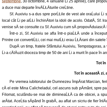
septembrie
, 30 octombrie, 4 ianuarie Ĺi 25 aprilie), care pro
a duce mai departe învÄĹŁÄturile creĹtine.
Sf. Auxiviu s-a dus spre porĹŁile de vest ale oraĹului Ĺi s
local cât Ĺi pe alĹŁi închinÄtori la idoli de acolo. OdatÄ, Sf. Ir
venise sÄ se consulte cu Sf. Auxiviu cum sÄ propovÄduiascÄ 
Într-o zi, Sf. Auxiviu se afla într-o piaĹŁÄ unde a înce
Printre cei convertiĹŁi, cei mai mulĹŁi erau ĹŁÄrani din satele în
DupÄ un timp, fratele Sfântului Auxiviu, Tempstagoras, a ve
Ĺi-a cÄlÄuzit dioceza timp de 50 de ani Ĺi a murit în pace în 
Tot în
Tot în aceastÄ zi,
Pe vremea iubitorului de Dumnezeu împÄrat Marcian, ferici
cÄ el este Mina Calicheladul, cel ascuns sub pÄmânt, spre part
Filomat, sculându-se mai de dimineaĹŁÄ ca de obicei, a spus c
arÄtat. AceĹtia sÄpând în grabÄ, au aflat un sicriu de fier înl