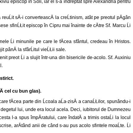
iviu episcop în Soli, iar el s-a îndreptat spre Alexandria pentru
 reuĹit sÄ-i converteascÄ la creĹtinism, atât pe preotul pÄgân
usese sfinĹŁit episcop în Cipru mai înainte de cÄtre Sf. Marcu Ĺi
ele Ĺi minunile pe care le fÄcea sfântul, credeau în Hristos.
 pânÄ la sfârĹitul vieĹŁii sale.
 preot Ĺi a slujit într-una din bisericile de-acolo. Sf. Auxiniu
l.
tirict.
Ä cel cu bun glas).
re fÄcea parte din Ĺcoala aĹa-zisÄ a canaĹŁilor, spunându-i
cu degetul lui, unde era locul acela. Deci, iubitorul de Dumnezeu
a l-a spus împÄratului, care îndatÄ a trimis ostaĹi la locul
e scrise, arÄtând anii de când s-au pus acolo sfintele moaĹte. Ĺi