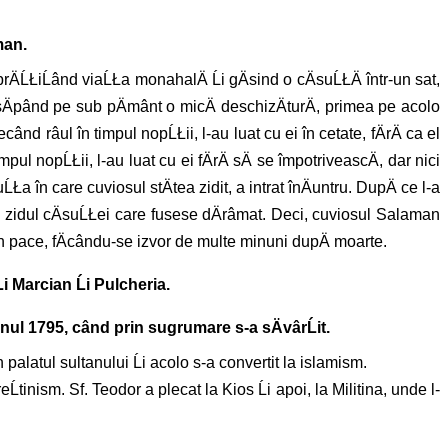
man.
brÄĹŁiĹând viaĹŁa monahalÄ Ĺi gÄsind o cÄsuĹŁÄ într-un sat,
 an sÄpând pe sub pÄmânt o micÄ deschizÄturÄ, primea pe acolo
ând râul în timpul nopĹŁii, l-au luat cu ei în cetate, fÄrÄ ca el
mpul nopĹŁii, l-au luat cu ei fÄrÄ sÄ se împotriveascÄ, dar nici
Ła în care cuviosul stÄtea zidit, a intrat înÄuntru. DupÄ ce l-a
n nou zidul cÄsuĹŁei care fusese dÄrâmat. Deci, cuviosul Salaman
Ĺit în pace, fÄcându-se izvor de multe minuni dupÄ moarte.
i Marcian Ĺi Pulcheria.
anul 1795, când prin sugrumare s-a sÄvârĹit.
palatul sultanului Ĺi acolo s-a convertit la islamism.
tinism. Sf. Teodor a plecat la Kios Ĺi apoi, la Militina, unde l-