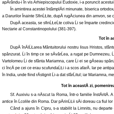
apÄrându-i în vis Arhiepiscopului Eudoxie, i-a poruncit acestui
În amintirea acestei întâmplÄri minunate, biserica ortodox
a Darurilor Înainte SfinĹŁite, dupÄ rugÄciunea din amvon, 
DupÄ aceasta, se sfinĹŁeĹte coliva Ĺi se împarte credinc
Nectarie al Constantinopolului (381-397).
Tot în a
DupÄ înÄlĹŁarea Mântuitorului nostru Iisus Hristos, sfânt
spânzurat. Ĺi în timp ce se sÄvârĹea, a rugat pe Dumnezeu, Ĺ
Vartolomeu Ĺi de sfânta Mariamna, care Ĺi ei se gÄseau spânzur
ci încÄ pe cei ce erau scufundaĹŁi i-a scos afarÄ. Iar pe anti
în India, unde fiind rÄstignit Ĺi-a dat sfârĹitul; iar Mariamna,
Tot în aceastÄ zi, pomenire
Sf. Auxiviu s-a nÄscut la Roma, într-o familie înstÄritÄ. 
antice în Ĺcolile din Roma. Dar pÄrinĹŁii sÄi doreau ca fiul lo
Când a ajuns în Cipru, s-a stabilit la Limnits, nu departe 