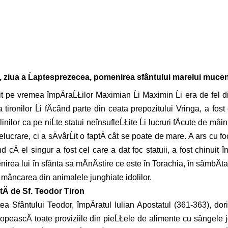
, ziua a Ĺaptesprezecea, pomenirea sfântului marelui muce
it pe vremea împÄraĹŁilor Maximian Ĺi Maximin Ĺi era de fel 
tironilor Ĺi fÄcând parte din ceata prepozitului Vringa, a fost
inilor ca pe niĹte statui neînsufleĹŁite Ĺi lucruri fÄcute de m
lucrare, ci a sÄvârĹit o faptÄ cât se poate de mare. A ars cu f
nd cÄ el singur a fost cel care a dat foc statuii, a fost chinuit în 
menirea lui în sfânta sa mÄnÄstire ce este în Torachia, în sâmbÄ
e mâncarea din animalele junghiate idolilor.
itÄ de Sf. Teodor Tiron
 Sfântului Teodor, împÄratul Iulian Apostatul (361-363), dorin
ropeascÄ toate proviziile din pieĹŁele de alimente cu sângele jer