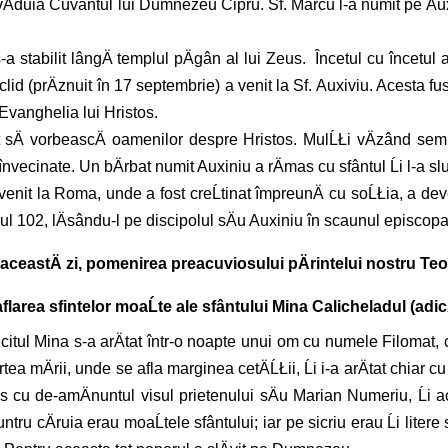
povÄduia Cuvântul lui Dumnezeu Cipru. Sf. Marcu l-a numit pe Aux
-a stabilit lângÄ templul pÄgân al lui Zeus. Încetul cu încetul a
aclid (prÄznuit în
17 septembrie
) a venit la Sf. Auxiviu. Acesta f
Evanghelia lui Hristos.
put sÄ vorbeascÄ oamenilor despre Hristos. MulĹŁi vÄzând semn
vecinate. Un bÄrbat numit Auxiniu a rÄmas cu sfântul Ĺi l-a slujit
nit la Roma, unde a fost creĹtinat împreunÄ cu soĹŁia, a devenit
anul 102, lÄsându-l pe discipolul sÄu Auxiniu în scaunul episcopa
 aceastÄ zi, pomenirea preacuviosului pÄrintelui nostru Teos
 aflarea sfintelor moaĹte ale sfântului Mina Calicheladul (adic
tul Mina s-a arÄtat într-o noapte unui om cu numele Filomat, ca
ea mÄrii, unde se afla marginea cetÄĹŁii, Ĺi i-a arÄtat chiar 
u de-amÄnuntul visul prietenului sÄu Marian Numeriu, Ĺi acest
Äuntru cÄruia erau moaĹtele sfântului; iar pe sicriu erau Ĺi liter