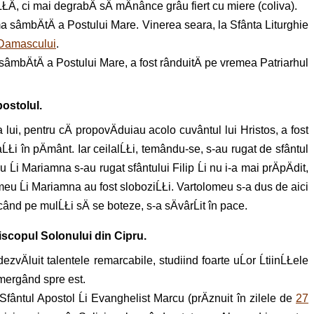
ŁÄ, ci mai degrabÄ sÄ mÄnânce grâu fiert cu miere (coliva).
ma sâmbÄtÄ a Postului Mare. Vinerea seara, la Sfânta Liturghie
 Damascului
.
 sâmbÄtÄ a Postului Mare, a fost rânduitÄ pe vremea Patriarhul
postolul.
 lui, pentru cÄ propovÄduiau acolo cuvântul lui Hristos, a fost
aĹŁi în pÄmânt. Iar ceilalĹŁi, temându-se, s-au rugat de sfântul
Ĺi Mariamna s-au rugat sfântului Filip Ĺi nu i-a mai prÄpÄdit,
lomeu Ĺi Mariamna au fost sloboziĹŁi. Vartolomeu s-a dus de aici
Äcând pe mulĹŁi sÄ se boteze, s-a sÄvârĹit în pace.
piscopul Solonului din Cipru.
ezvÄluit talentele remarcabile, studiind foarte uĹor ĹtiinĹŁele
 mergând spre est.
 Sfântul Apostol Ĺi Evanghelist Marcu (prÄznuit în zilele de
27