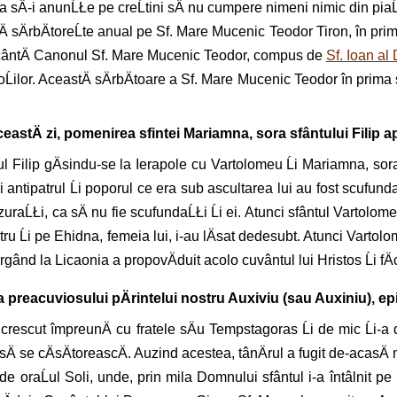
a sÄ-i anunĹŁe pe creĹtini sÄ nu cumpere nimeni nimic din piaĹ
Ä sÄrbÄtoreĹte anual pe Sf. Mare Mucenic Teodor Tiron, în pri
se cântÄ Canonul Sf. Mare Mucenic Teodor, compus de
Sf. Ioan al
ioĹilor. AceastÄ sÄrbÄtoare a Sf. Mare Mucenic Teodor în prima
ceastÄ zi, pomenirea sfintei Mariamna, sora sfântului Filip a
ul Filip gÄsindu-se la Ierapole cu Vartolomeu Ĺi Mariamna, sora
i antipatrul Ĺi poporul ce era sub ascultarea lui au fost scufund
aĹŁi, ca sÄ nu fie scufundaĹŁi Ĺi ei. Atunci sfântul Vartolomeu 
patru Ĺi pe Ehidna, femeia lui, i-au lÄsat dedesubt. Atunci Varto
 mergând la Licaonia a propovÄduit acolo cuvântul lui Hristos Ĺi f
a preacuviosului pÄrintelui nostru Auxiviu (sau Auxiniu), e
A crescut împreunÄ cu fratele sÄu Tempstagoras Ĺi de mic Ĺi-a d
r sÄ se cÄsÄtoreascÄ. Auzind acestea, tânÄrul a fugit de-acasÄ
de oraĹul Soli, unde, prin mila Domnului sfântul i-a întâlnit pe