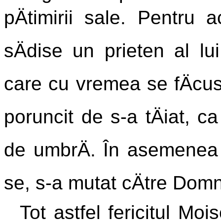
pÄtimirii sale. Pentru 
sÄdise un prieten al lui
care cu vremea se fÄcus
poruncit de s-a tÄiat, c
de umbrÄ. În asemenea 
se, s-a mutat cÄtre Domn
Tot astfel fericitul Mo