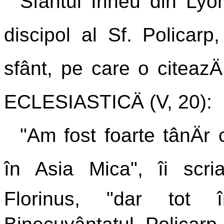
Sfântul Irineu din Lyo
discipol al Sf. Policarp
sfânt, pe care o citeazÄ
ECLESIASTICÄ (V, 20):
"Am fost foarte tânÄr 
în Asia Mica", îi scria
Florinus, "dar tot 