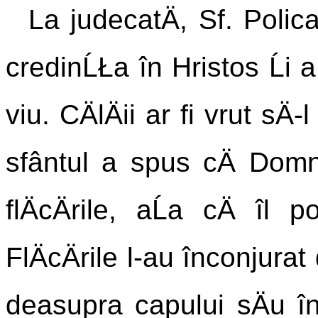
La judecatÄ, Sf. Polica
credinĹŁa în Hristos Ĺi 
viu. CÄlÄii ar fi vrut sÄ
sfântul a spus cÄ Domn
flÄcÄrile, aĹa cÄ îl 
FlÄcÄrile l-au înconjura
deasupra capului sÄu în