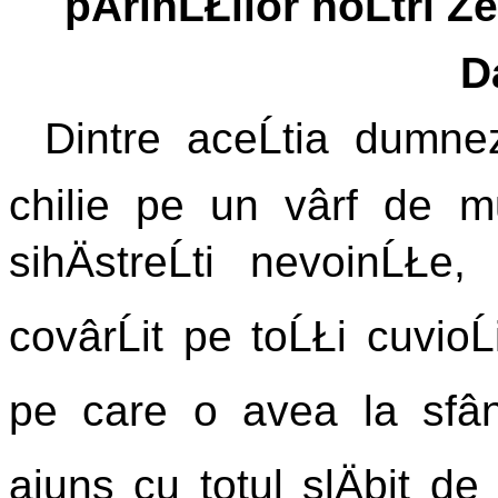
pÄrinĹŁilor noĹtri Z
D
Dintre aceĹtia dumnez
chilie pe un vârf de m
sihÄstreĹti nevoinĹŁe
covârĹit pe toĹŁi cuvioĹ
pe care o avea la sfân
ajuns cu totul slÄbit d