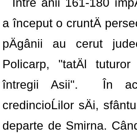
Între anii 161-180 împ
a început o cruntÄ persec
pÄgânii au cerut judec
Policarp, "tatÄl tuturor 
întregii Asii". În ac
credincioĹilor sÄi, sfân
departe de Smirna. Când s