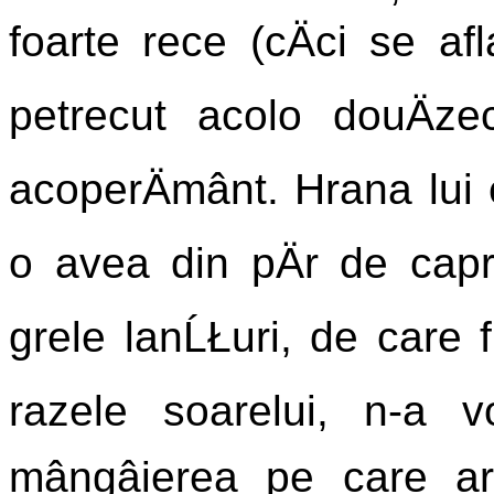
foarte rece (cÄci se afl
petrecut acolo douÄzec
acoperÄmânt. Hrana lui e
o avea din pÄr de caprÄ
grele lanĹŁuri, de care fi
razele soarelui, n-a vo
mângâierea pe care ar