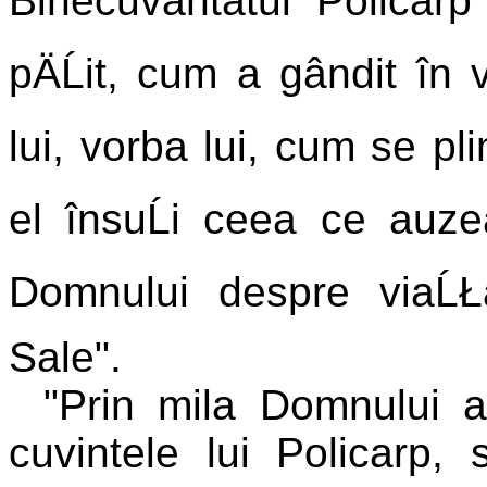
Binecuvântatul Policarp
pÄĹit, cum a gândit în 
lui, vorba lui, cum se p
el însuĹi ceea ce auzea
Domnului despre viaĹŁa,
Sale".
"Prin mila Domnului a
cuvintele lui Policarp, 