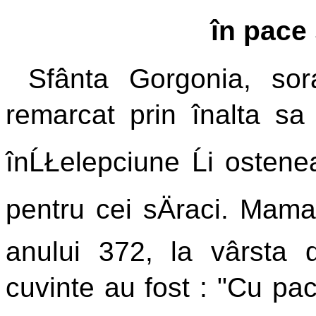
în pace 
Sfânta Gorgonia, sora
remarcat prin înalta sa 
înĹŁelepciune Ĺi ostenea
pentru cei sÄraci. Mama 
anului 372, la vârsta 
cuvinte au fost : "Cu pac