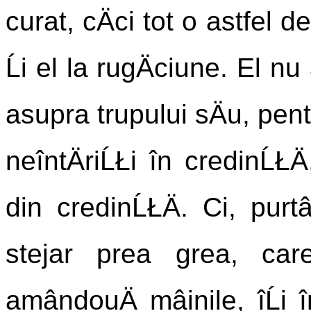
curat, cÄci tot o astfel 
Ĺi el la rugÄciune. El nu
asupra trupului sÄu, pen
neîntÄriĹŁi în credinĹŁÄ
din credinĹŁÄ. Ci, purt
stejar prea grea, car
amândouÄ mâinile, îĹi 