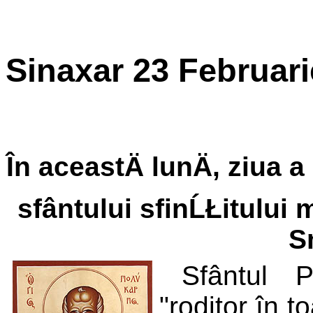
Sinaxar 23 Februari
În aceastÄ lunÄ, ziua a
sfântului sfinĹŁitului
S
Sfântul P
"roditor în t