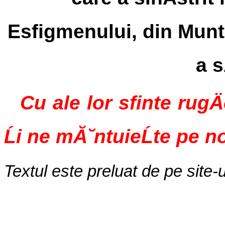
Esfigmenului, din Munte
a s
Cu ale lor sfinte rugÄ
Ĺi ne mĂ˘ntuieĹte pe n
Textul este preluat de pe site-