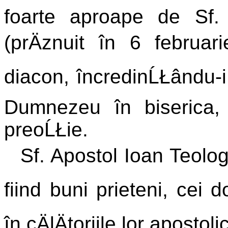
foarte aproape de Sf.
(prÄznuit în 6 februari
diacon, încredinĹŁându-i
Dumnezeu în biserica, 
preoĹŁie.
Sf. Apostol Ioan Teologu
fiind buni prieteni, cei
în cÄlÄtoriile lor apostoli