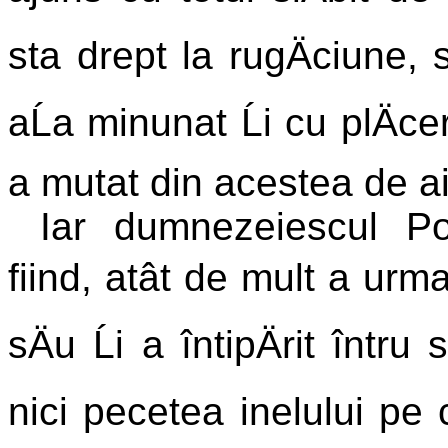
sta drept la rugÄciune, s
aĹa minunat Ĺi cu plÄc
a mutat din acestea de ai
Iar dumnezeiescul Pol
fiind, atât de mult a urma
sÄu Ĺi a întipÄrit într
nici pecetea inelului pe c