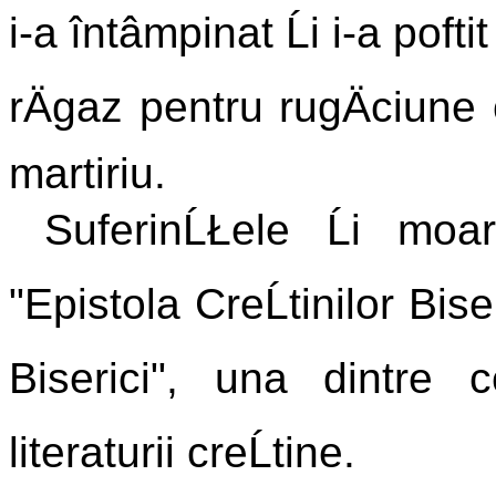
i-a întâmpinat Ĺi i-a poft
rÄgaz pentru rugÄciune 
martiriu.
SuferinĹŁele Ĺi moa
"Epistola CreĹtinilor Bise
Biserici", una dintre 
literaturii creĹtine.