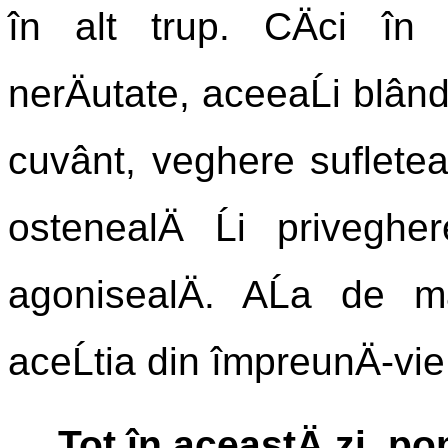
în alt trup. CÄci în 
nerÄutate, aceeaĹi blând
cuvânt, veghere suflete
ostenealÄ Ĺi priveghe
agonisealÄ. AĹa de m
aceĹtia din împreunÄ-vi
Tot în aceastÄ zi, p