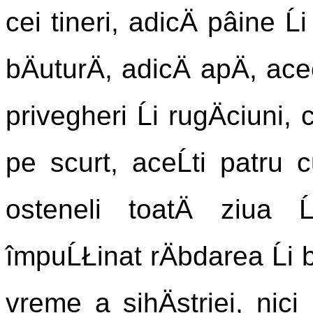
cei tineri, adicÄ pâine Ĺ
bÄuturÄ, adicÄ apÄ, ace
privegheri Ĺi rugÄciuni, c
pe scurt, aceĹti patru c
osteneli toatÄ ziua Ĺ
împuĹŁinat rÄbdarea Ĺi b
vreme a sihÄstriei, nici