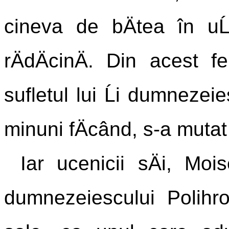
cineva de bÄtea în uĹ
rÄdÄcinÄ. Din acest f
sufletul lui Ĺi dumnezeie
minuni fÄcând, s-a mutat
Iar ucenicii sÄi, Moi
dumnezeiescului Polihron