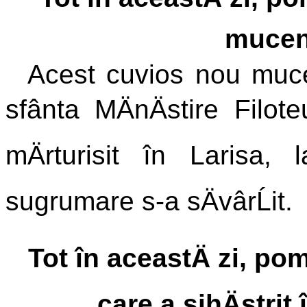
mucen
Acest cuvios nou muce
sfânta MÄnÄstire Filo
mÄrturisit în Larisa,
sugrumare s-a sÄvârĹit.
Tot în aceastÄ zi, p
care a sihÄstrit 