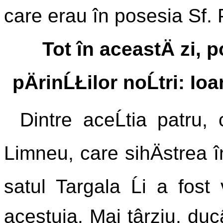
care erau în posesia Sf. 
Tot în aceastÄ zi, 
pÄrinĹŁilor noĹtri: Io
Dintre aceĹtia patru
Limneu, care sihÄstrea 
satul Targala Ĺi a fost
acestuia. Mai târziu, d