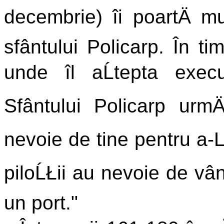
decembrie) îi poartÄ mu
sfântului Policarp. În 
unde îl aĹtepta execu
Sfântului Policarp urmÄ
nevoie de tine pentru a-
piloĹŁii au nevoie de vânt
un port."