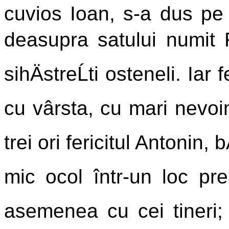
cuvios Ioan, s-a dus pe
deasupra satului numit 
sihÄstreĹti osteneli. Iar 
cu vârsta, cu mari nevoin
trei ori fericitul Antonin, bÄ
mic ocol într-un loc pre
asemenea cu cei tineri; 