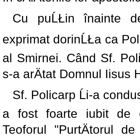
Cu puĹŁin înainte de
exprimat dorinĹŁa ca Poli
al Smirnei. Când Sf. Poli
s-a arÄtat Domnul Iisus H
Sf. Policarp Ĺi-a condu
a fost foarte iubit de c
Teoforul "PurtÄtorul d