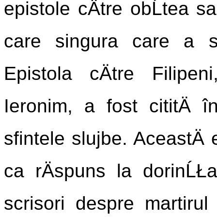
epistole cÄtre obĹtea sa
care singura care a s
Epistola cÄtre Filipen
Ieronim, a fost cititÄ î
sfintele slujbe. AceastÄ 
ca rÄspuns la dorinĹŁa 
scrisori despre martirul