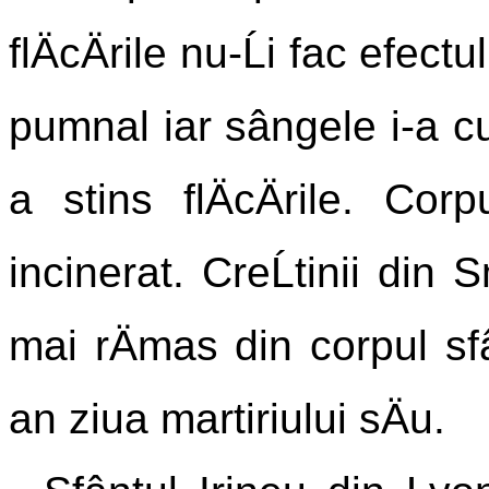
flÄcÄrile nu-Ĺi fac efect
pumnal iar sângele i-a cu
a stins flÄcÄrile. Cor
incinerat. CreĹtinii din
mai rÄmas din corpul sfân
an ziua martiriului sÄu.