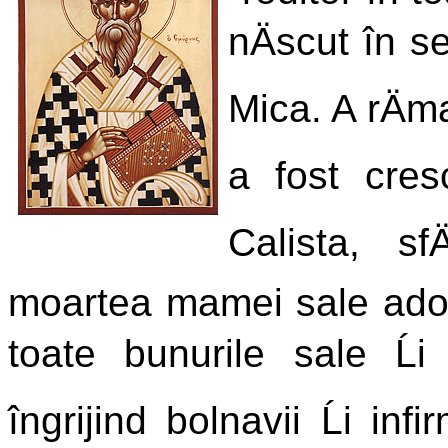
nÄscut în se
Mica. A rÄma
a fost cres
Calista, sf
moartea mamei sale adop
toate bunurile sale Ĺi
îngrijind bolnavii Ĺi inf