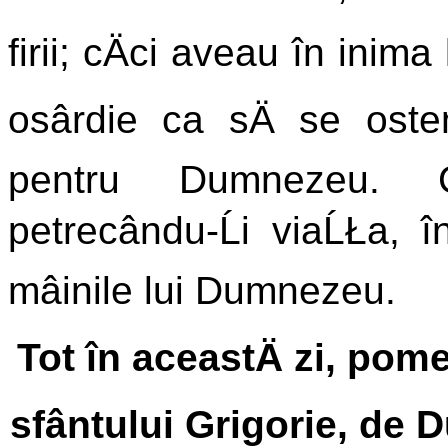
firii; cÄci aveau în inim
osârdie ca sÄ se osten
pentru Dumnezeu. 
petrecându-Ĺi viaĹŁa, î
mâinile lui Dumnezeu.
Tot în aceastÄ zi, pom
sfântului Grigorie, de 