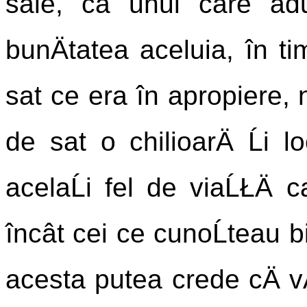
sale, ca unul care adu
bunÄtatea aceluia, în t
sat ce era în apropiere, 
de sat o chilioarÄ Ĺi l
acelaĹi fel de viaĹŁÄ ca
încât cei ce cunoĹteau 
acesta putea crede cÄ vÄ