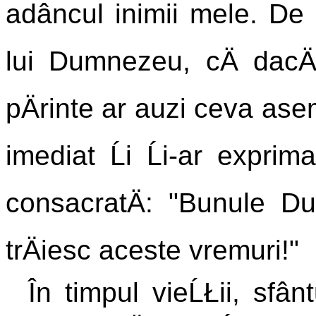
adâncul inimii mele. De 
lui Dumnezeu, cÄ dacÄ
pÄrinte ar auzi ceva asem
imediat Ĺi Ĺi-ar exprim
consacratÄ: "Bunule D
trÄiesc aceste vremuri!"
În timpul vieĹŁii, sfâ