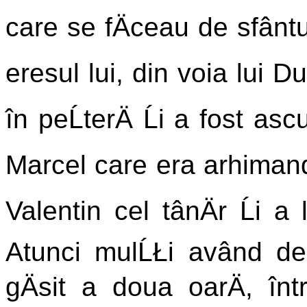
care se fÄceau de sfântul
eresul lui, din voia lui 
în peĹterÄ Ĺi a fost as
Marcel care era arhimandr
Valentin cel tânÄr Ĺi a
Atunci mulĹŁi având desc
gÄsit a doua oarÄ, înt