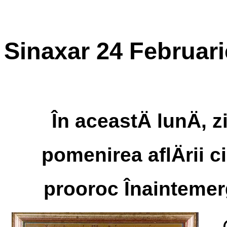
Sinaxar 24 Februari
În aceastÄ lunÄ, z
pomenirea aflÄrii ci
prooroc ÎnaintemergÄ