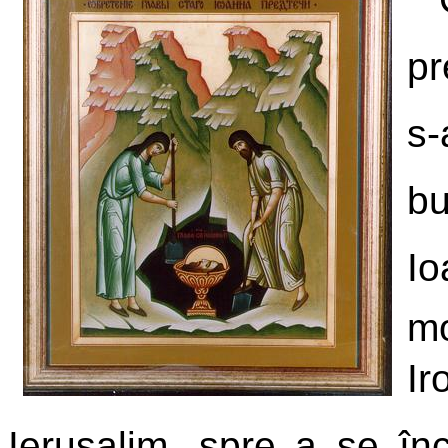
pr
s-
bu
Io
mo
I
Ierusalim, spre a se înc