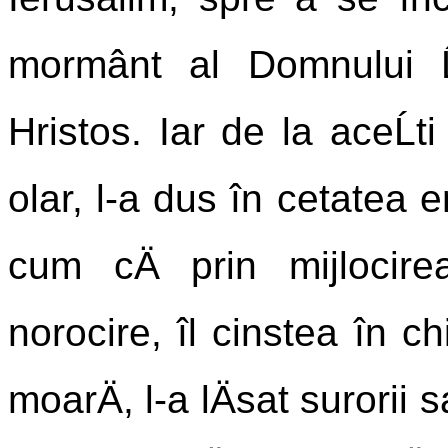
mormânt al Domnului Ĺ
Hristos. Iar de la aceĹ
olar, l-a dus în cetatea 
cum cÄ prin mijlocir
norocire, îl cinstea în ch
moarÄ, l-a lÄsat surorii 