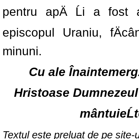
pentru apÄ Ĺi a fost 
episcopul Uraniu, fÄcân
minuni.
Cu ale ÎnaintemergÄ
Hristoase Dumnezeul n
mântuieĹt
Textul este preluat de pe site-