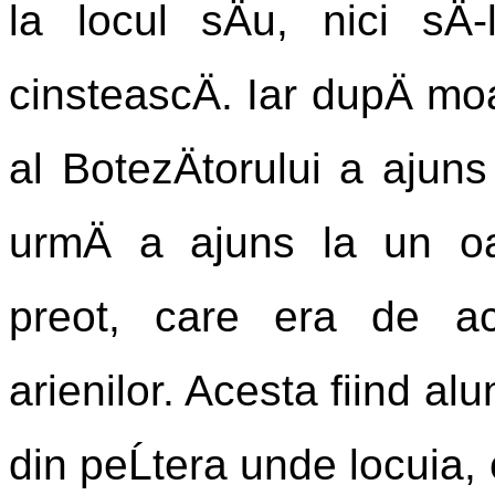
la locul sÄu, nici sÄ
cinsteascÄ. Iar dupÄ mo
al BotezÄtorului a ajuns 
urmÄ a ajuns la un o
preot, care era de ac
arienilor. Acesta fiind alu
din peĹtera unde locuia, 