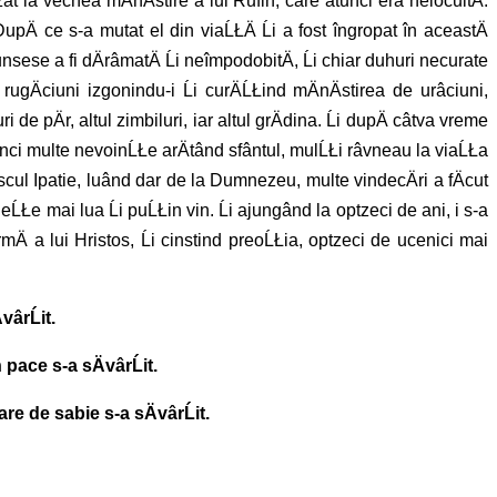
at la vechea mÄnÄstire a lui Rufin, care atunci era nelocuitÄ.
 ce s-a mutat el din viaĹŁÄ Ĺi a fost îngropat în aceastÄ
 ajunsese a fi dÄrâmatÄ Ĺi neîmpodobitÄ, Ĺi chiar duhuri necurate
n rugÄciuni izgonindu-i Ĺi curÄĹŁind mÄnÄstirea de urâciuni,
e pÄr, altul zimbiluri, iar altul grÄdina. Ĺi dupÄ câtva vreme
 atunci multe nevoinĹŁe arÄtând sfântul, mulĹŁi râvneau la viaĹŁa
scul Ipatie, luând dar de la Dumnezeu, multe vindecÄri a fÄcut
neĹŁe mai lua Ĺi puĹŁin vin. Ĺi ajungând la optzeci de ani, i s-a
 turmÄ a lui Hristos, Ĺi cinstind preoĹŁia, optzeci de ucenici mai
vârĹit.
pace s-a sÄvârĹit.
e de sabie s-a sÄvârĹit.