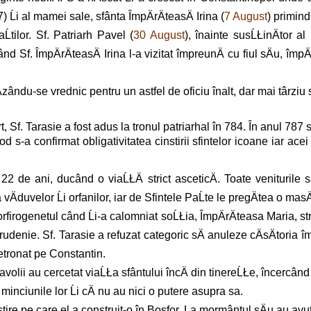
 Ĺi al mamei sale, sfânta ÎmpÄrÄteasÄ Irina (
7 August
) primind
tilor. Sf. Patriarh Pavel (
30 August
), înainte susĹŁinÄtor al 
d Sf. ÎmpÄrÄteasÄ Irina l-a vizitat împreunÄ cu fiul sÄu, împÄ
Äzându-se vrednic pentru un astfel de oficiu înalt, dar mai târz
rt, Sf. Tarasie a fost adus la tronul patriarhal în 784. În anul 78
 s-a confirmat obligativitatea cinstirii sfintelor icoane iar acei
 de ani, ducând o viaĹŁÄ strict asceticÄ. Toate veniturile sa
vÄduvelor Ĺi orfanilor, iar de Sfintele PaĹte le pregÄtea o masÄ
orfirogenetul când Ĺi-a calomniat soĹŁia, ÎmpÄrÄteasa Maria, str
o rudenie. Sf. Tarasie a refuzat categoric sÄ anuleze cÄsÄtoria îm
etronat pe Constantin.
volii au cercetat viaĹŁa sfântului încÄ din tinereĹŁe, încercând 
 minciunile lor Ĺi cÄ nu au nici o putere asupra sa.
stire pe care el a construit-o în Bosfor. La mormântul sÄu au avu