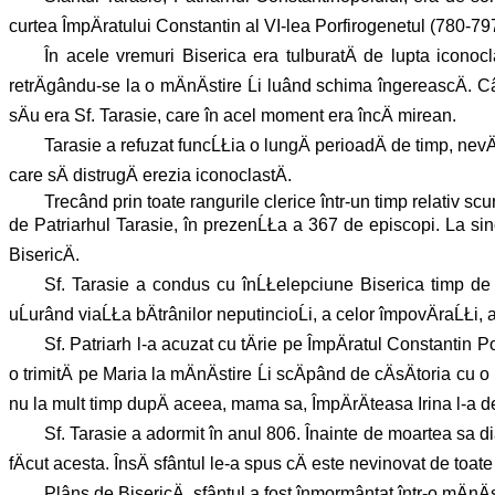
curtea ÎmpÄratului Constantin al VI-lea Porfirogenetul (780-797)
În acele vremuri Biserica era tulburatÄ de lupta iconoclaĹ
retrÄgându-se la o mÄnÄstire Ĺi luând schima îngereascÄ. Cân
sÄu era Sf. Tarasie, care în acel moment era încÄ mirean.
Tarasie a refuzat funcĹŁia o lungÄ perioadÄ de timp, nev
care sÄ distrugÄ erezia iconoclastÄ.
Trecând prin toate rangurile clerice într-un timp relativ scu
de Patriarhul Tarasie, în prezenĹŁa a 367 de episcopi. La sinod
BisericÄ.
Sf. Tarasie a condus cu înĹŁelepciune Biserica timp de 22
uĹurând viaĹŁa bÄtrânilor neputincioĹi, a celor împovÄraĹŁi, a 
Sf. Patriarh l-a acuzat cu tÄrie pe ÎmpÄratul Constantin P
o trimitÄ pe Maria la mÄnÄstire Ĺi scÄpând de cÄsÄtoria cu 
nu la mult timp dupÄ aceea, mama sa, ÎmpÄrÄteasa Irina l-a d
Sf. Tarasie a adormit în anul 806. Înainte de moartea sa dia
fÄcut acesta. ÎnsÄ sfântul le-a spus cÄ este nevinovat de toate
Plâns de BisericÄ, sfântul a fost înmormântat într-o mÄnÄ