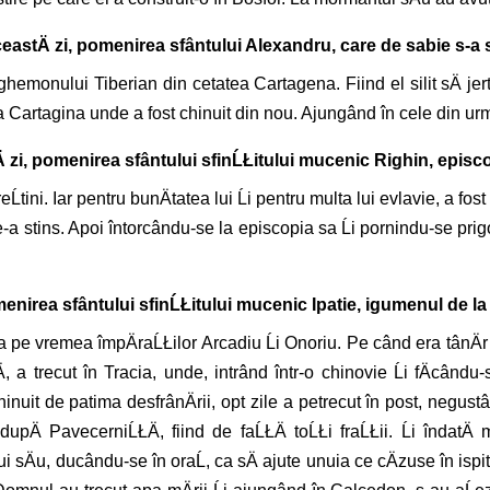
ceastÄ zi, pomenirea sfântului Alexandru, care de sabie s-a sÄ
ighemonului Tiberian din cetatea Cartagena. Fiind el silit sÄ jer
 Cartagina unde a fost chinuit din nou. Ajungând în cele din urmã 
Ä zi, pomenirea sfântului sfinĹŁitului mucenic Righin, episc
Ĺtini. Iar pentru bunÄtatea lui Ĺi pentru multa lui evlavie, a fos
le-a stins. Apoi întorcându-se la episcopia sa Ĺi pornindu-se prig
menirea sfântului sfinĹŁitului mucenic Ipatie, igumenul de la 
gia pe vremea împÄraĹŁilor Arcadiu Ĺi Onoriu. Pe când era tânÄr d
, a trecut în Tracia, unde, intrând într-o chinovie Ĺi fÄcându
hinuit de patima desfrânÄrii, opt zile a petrecut în post, negustâ
dupÄ PavecerniĹŁÄ, fiind de faĹŁÄ toĹŁi fraĹŁii. Ĺi îndatÄ
 sÄu, ducându-se în oraĹ, ca sÄ ajute unuia ce cÄzuse în ispitÄ, 