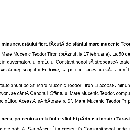
minunea grâului fiert, fÄcutÄ de sfântul mare mucenic Teodo
Sf. Mare Mucenic Teodor Tiron (prÄznuit la 17 februarie). La 50 d
rdin guvernatorului oraĹului Constantinopol sÄ stropeascÄ toate 
 vis Arhiepiscopului Eudoxie, i-a poruncit acestuia sÄ-i anunĹ
toreĹte anual pe Sf. Mare Mucenic Teodor Tiron Ĺi aceastÄ minu
n amvon, se cântÄ Canonul Sfântului Mare Mucenic Teodor, compu
ncioĹilor. AceastÄ sÄrbÄtoare a Sf. Mare Mucenic Teodor în p
i cincea, pomenirea celui între sfinĹŁi pÄrintelui nostru Tara
ginte nobilÄ. S-a nÄscut Ĺi a crescut în Constantinopol unde 