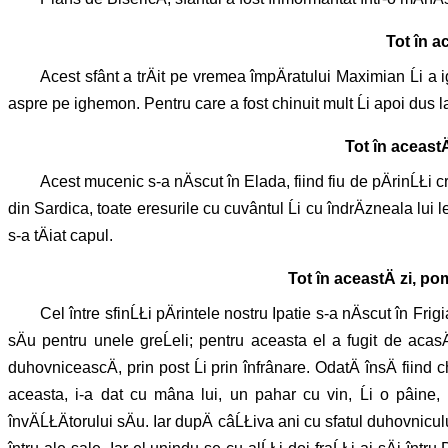
Tot în a
Acest sfânt a trÄit pe vremea împÄratului Maximian Ĺi a 
aspre pe ighemon. Pentru care a fost chinuit mult Ĺi apoi dus la
Tot în aceast
Acest mucenic s-a nÄscut în Elada, fiind fiu de pÄrinĹŁi cre
din Sardica, toate eresurile cu cuvântul Ĺi cu îndrÄzneala lui 
s-a tÄiat capul.
Tot în aceastÄ zi, po
Cel între sfinĹŁi pÄrintele nostru Ipatie s-a nÄscut în Fri
sÄu pentru unele greĹeli; pentru aceasta el a fugit de acasÄ
duhovniceascÄ, prin post Ĺi prin înfrânare. OdatÄ însÄ fiind c
aceasta, i-a dat cu mâna lui, un pahar cu vin, Ĺi o pâine, 
învÄĹŁÄtorului sÄu. Iar dupÄ câĹŁiva ani cu sfatul duhovnicului