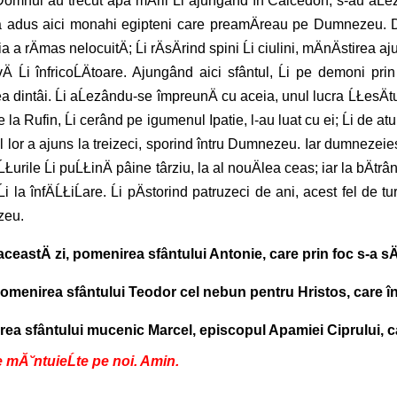
ru Domnul au trecut apa mÄrii Ĺi ajungând în Calcedon, s-au aĹez
 a adus aici monahi egipteni care preamÄreau pe Dumnezeu. DupÄ
ia a rÄmas nelocuitÄ; Ĺi rÄsÄrind spini Ĺi ciulini, mÄnÄstirea
Ä Ĺi înfricoĹÄtoare. Ajungând aici sfântul, Ĺi pe demoni pri
intâi. Ĺi aĹezându-se împreunÄ cu aceia, unul lucra ĹŁesÄturi d
 de la Rufin, Ĺi cerând pe igumenul Ipatie, l-au luat cu ei; Ĺi de
rul lor a ajuns la treizeci, sporind întru Dumnezeu. Iar dumnezeie
Łurile Ĺi puĹŁinÄ pâine târziu, la al nouÄlea ceas; iar la bÄtrâ
 Ĺi la înfÄĹŁiĹare. Ĺi pÄstorind patruzeci de ani, acest fel de
zeu.
aceastÄ zi, pomenirea sfântului Antonie, care prin foc s-a sÄ
 pomenirea sfântului Teodor cel nebun pentru Hristos, care în 
irea sfântului mucenic Marcel, episcopul Apamiei Ciprului, car
ne mĂ˘ntuieĹte pe noi. Amin.