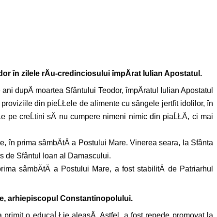
r în zilele rÄu-credinciosului împÄrat Iulian Apostatul.
e ani dupÄ moartea Sfântului Teodor, împÄratul Iulian Apostatul
proviziile din pieĹŁele de alimente cu sângele jertfit idolilor, în
Łe pe creĹtini sÄ nu cumpere nimeni nimic din piaĹŁÄ, ci mai
ne, în prima sâmbÄtÄ a Postului Mare. Vinerea seara, la Sfânta
s de Sfântul Ioan al Damascului.
rima sâmbÄtÄ a Postului Mare, a fost stabilitÄ de Patriarhul
sie, arhiepiscopul Constantinopolului.
a primit o educaĹŁie aleasÄ. Astfel, a fost repede promovat la