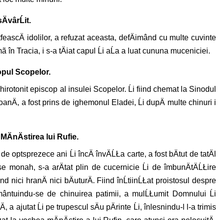
vârĹit.
tfeascÄ idolilor, a refuzat aceasta, defÄimând cu multe cuvinte
în Tracia, i s-a tÄiat capul Ĺi aĹa a luat cununa muceniciei.
opul Scopelor.
t hirotonit episcop al insulei Scopelor. Ĺi fiind chemat la Sinodul
oanÄ, a fost prins de ighemonul Eladei, Ĺi dupÄ multe chinuri i
MÄnÄstirea lui Rufie.
e optsprezece ani Ĺi încÄ învÄĹŁa carte, a fost bÄtut de tatÄl
-se monah, s-a arÄtat plin de cucernicie Ĺi de îmbunÄtÄĹŁire
nd nici hranÄ nici bÄuturÄ. Fiind înĹtiinĹŁat proistosul despre
 mântuindu-se de chinuirea patimii, a mulĹŁumit Domnului Ĺi
a ajutat Ĺi pe trupescul sÄu pÄrinte Ĺi, înlesnindu-l l-a trimis