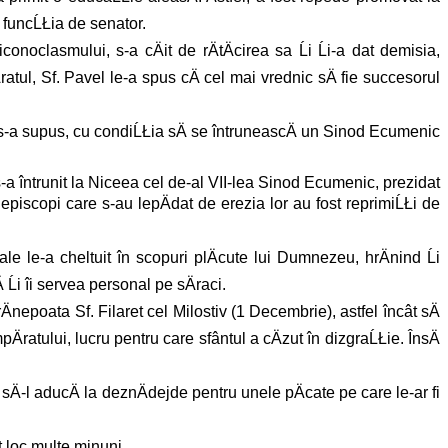
 funcĹŁia de senator.
iconoclasmului, s-a cÄit de rÄtÄcirea sa Ĺi Ĺi-a dat demisia,
ratul, Sf. Pavel le-a spus cÄ cel mai vrednic sÄ fie succesorul
iu s-a supus, cu condiĹŁia sÄ se întruneascÄ un Sinod Ecumenic
7 s-a întrunit la Niceea cel de-al VII-lea Sinod Ecumenic, prezidat
 episcopi care s-au lepÄdat de erezia lor au fost reprimiĹŁi de
le le-a cheltuit în scopuri plÄcute lui Dumnezeu, hrÄnind Ĺi
 Ĺi îi servea personal pe sÄraci.
Änepoata Sf. Filaret cel Milostiv (1 Decembrie), astfel încât sÄ
pÄratului, lucru pentru care sfântul a cÄzut în dizgraĹŁie. ÎnsÄ
sÄ-l aducÄ la deznÄdejde pentru unele pÄcate pe care le-ar fi
t loc multe minuni.