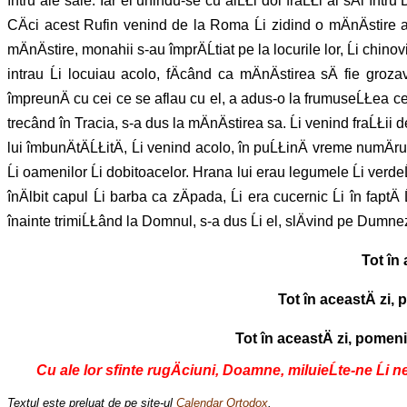
întru ale sale. Iar el unindu-se cu alĹŁi doi fraĹŁi ai sÄi înt
CÄci acest Rufin venind de la Roma Ĺi zidind o mÄnÄstire
mÄnÄstire, monahii s-au împrÄĹtiat pe la locurile lor, Ĺi chinov
intrau Ĺi locuiau acolo, fÄcând ca mÄnÄstirea sÄ fie grozav
împreunÄ cu cei ce se aflau cu el, a adus-o la frumuseĹŁea cea d
trecând în Tracia, s-a dus la mÄnÄstirea sa. Ĺi venind fraĹŁii
lui îmbunÄtÄĹŁitÄ, Ĺi venind acolo, în puĹŁinÄ vreme numÄ
Ĺi oamenilor Ĺi dobitoacelor. Hrana lui erau legumele Ĺi verdeĹ
înÄlbit capul Ĺi barba ca zÄpada, Ĺi era cucernic Ĺi în faptÄ
înainte trimiĹŁând la Domnul, s-a dus Ĺi el, slÄvind pe Dumne
Tot în 
Tot în aceastÄ zi,
Tot în aceastÄ zi, pomen
Cu ale lor sfinte rugÄciuni, Doamne, miluieĹte-ne Ĺi 
Textul este preluat de pe site-ul
Calendar Ortodox
.