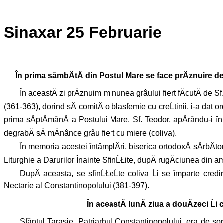
Sinaxar 25 Februarie
În prima sâmbÄtÄ din Postul Mare se face prÄznuire de 
În aceastÄ zi prÄznuim minunea grâului fiert fÄcutÄ de 
(361-363), dorind sÄ comitÄ o blasfemie cu creĹtinii, i-a dat o
prima sÄptÄmânÄ a Postului Mare. Sf. Teodor, apÄrându-i în
degrabÄ sÄ mÄnânce grâu fiert cu miere (coliva).
În memoria acestei întâmplÄri, biserica ortodoxÄ sÄrbÄ
Liturghie a Darurilor Înainte SfinĹŁite, dupÄ rugÄciunea di
DupÄ aceasta, se sfinĹŁeĹte coliva Ĺi se împarte credi
Nectarie al Constantinopolului (381-397).
În aceastÄ lunÄ ziua a douÄzeci Ĺ
Sfântul Tarasie, Patriarhul Constantinopolului, era de sor