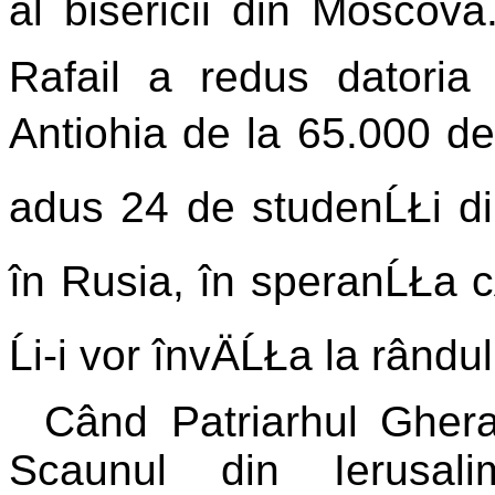
al bisericii din Moscova
Rafail a redus datoria 
Antiohia de la 65.000 de 
adus 24 de studenĹŁi din 
în Rusia, în speranĹŁa cÄ
Ĺi-i vor învÄĹŁa la rândul
Când Patriarhul Gher
Scaunul din Ierusali