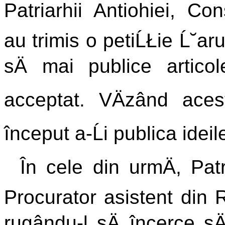
Patriarhii Antiohiei, Con
au trimis o petiĹŁie Ĺ˘aru
sÄ mai publice artico
acceptat. VÄzând aces
început a-Ĺi publica ideil
În cele din urmÄ, Patr
Procurator asistent din R
rugându-l sÄ încerce sÄ