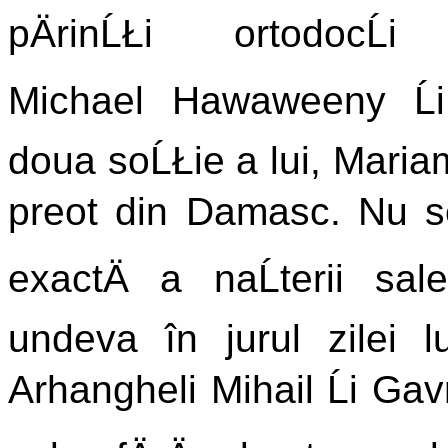
pÄrinĹŁi ortodocĹi e
Michael Hawaweeny Ĺ
doua soĹŁie a lui, Mariam
preot din Damasc. Nu se
exactÄ a naĹterii sa
undeva în jurul zilei l
Arhangheli Mihail Ĺi Gavr