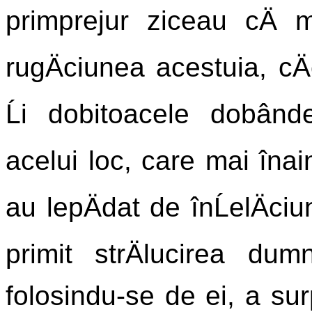
primprejur ziceau cÄ 
rugÄciunea acestuia, cÄ
Ĺi dobitoacele dobânde
acelui loc, care mai înain
au lepÄdat de înĹelÄciu
primit strÄlucirea dumn
folosindu-se de ei, a sur