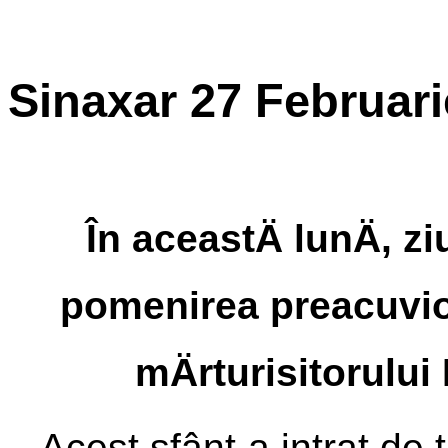
Sinaxar 27 Februari
În aceastÄ lunÄ, zi
pomenirea preacuviosu
mÄrturisitorului
Acest sfânt a intrat de