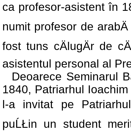
ca profesor-asistent în 18
numit profesor de arabÄ Ĺ
fost tuns cÄlugÄr de cÄ
asistentul personal al Pre
Deoarece Seminarul Ba
1840, Patriarhul Ioachim a
l-a invitat pe Patriarhu
puĹŁin un student merit