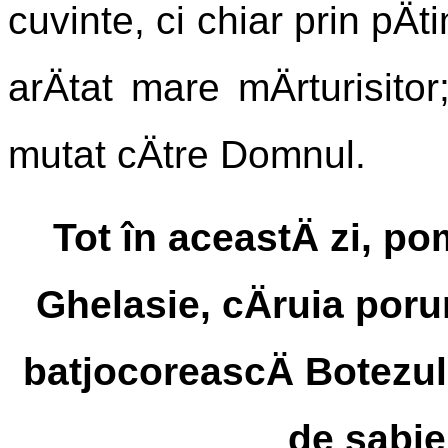
cuvinte, ci chiar prin pÄ
arÄtat mare mÄrturisitor
mutat cÄtre Domnul.
Tot în aceastÄ zi, p
Ghelasie, cÄruia por
batjocoreascÄ Botezul,
de sabie 