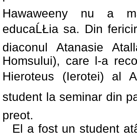
Hawaweeny nu a mai 
educaĹŁia sa. Din fericir
diaconul Atanasie Atall
Homsului), care l-a rec
Hieroteus (Ierotei) al A
student la seminar din par
preot.
El a fost un student at