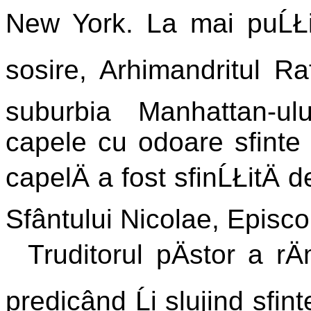
New York. La mai puĹŁi
sosire, Arhimandritul Raf
suburbia Manhattan-u
capele cu odoare sfinte
capelÄ a fost sfinĹŁitÄ
Sfântului Nicolae, Episcop
Truditorul pÄstor a r
predicând Ĺi slujind sfint