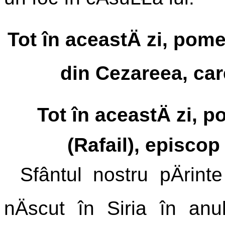
Tot în aceastÄ zi, pom
din Cezareea, care
Tot în aceastÄ zi, 
(Rafail), episcop
Sfântul nostru pÄrinte
nÄscut în Siria în an