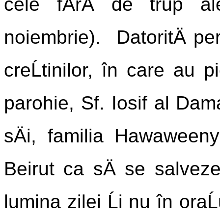
cele fÄrÄ de trup al
noiembrie). DatoritÄ per
creĹtinilor, în care au p
parohie, Sf. Iosif al Dama
sÄi, familia Hawaweeny 
Beirut ca sÄ se salveze.
lumina zilei Ĺi nu în oraĹ