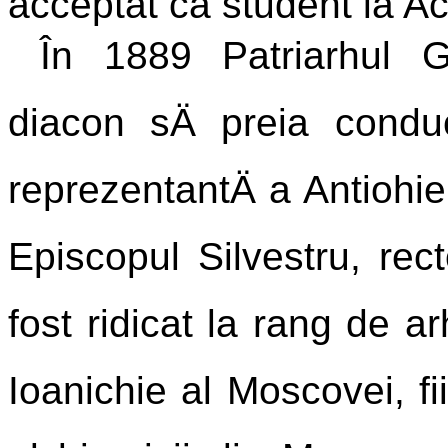
acceptat ca student la A
În 1889 Patriarhul Gh
diacon sÄ preia condu
reprezentantÄ a Antiohiei
Episcopul Silvestru, rec
fost ridicat la rang de ar
Ioanichie al Moscovei, fi