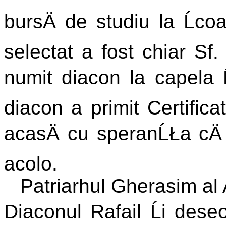
bursÄ de studiu la Ĺco
selectat a fost chiar Sf.
numit diacon la capela Ĺc
diacon a primit Certifica
acasÄ cu speranĹŁa cÄ 
acolo.
Patriarhul Gherasim al 
Diaconul Rafail Ĺi deseor