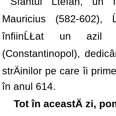
Sfântul Ĺtefan, un 
Mauricius (582-602), Ĺ
înfiinĹŁat un azil
(Constantinopol), dedicân
strÄinilor pe care îi prim
în anul 614.
Tot în aceastÄ zi, p