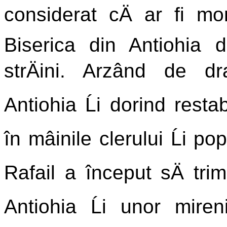
considerat cÄ ar fi m
Biserica din Antiohia 
strÄini. Arzând de d
Antiohia Ĺi dorind restab
în mâinile clerului Ĺi pop
Rafail a început sÄ trim
Antiohia Ĺi unor miren