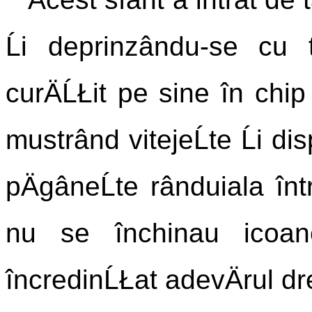
Ĺi deprinzându-se cu 
curÄĹŁit pe sine în chip 
mustrând vitejeĹte Ĺi d
pÄgâneĹte rânduiala într
nu se închinau icoanei
încredinĹŁat adevÄrul dr