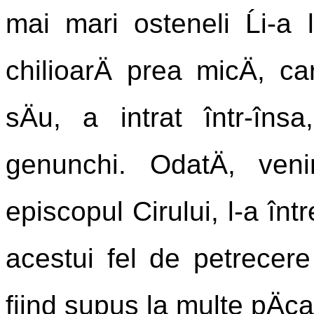
mai mari osteneli Ĺi-a lÄ
chilioarÄ prea micÄ, c
sÄu, a intrat într-îns
genunchi. OdatÄ, veni
episcopul Cirului, l-a într
acestui fel de petrecere
fiind supus la multe pÄca