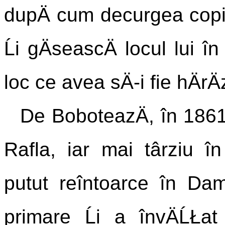
dupÄ cum decurgea copilÄ
Ĺi gÄseascÄ locul lui 
loc ce avea sÄ-i fie hÄrÄ
De BoboteazÄ, în 1861
Rafla, iar mai târziu în
putut reîntoarce în Dam
primare Ĺi a învÄĹŁa