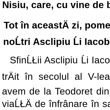
Nisiu, care, cu vine de bo
Tot în aceastÄ zi, pome
noĹtri Asclipiu Ĺi Iaco
SfinĹŁii Asclipiu Ĺi Ia
trÄit în secolul al V-le
avem de la Teodoret din 
viaĹŁÄ de înfrânare în sa