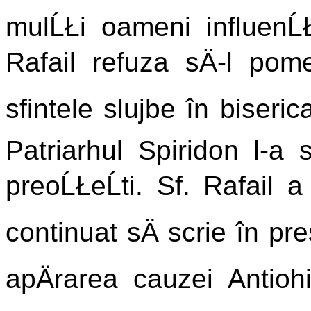
mulĹŁi oameni influenĹ
Rafail refuza sÄ-l pom
sfintele slujbe în biseri
Patriarhul Spiridon l-a 
preoĹŁeĹti. Sf. Rafail
continuat sÄ scrie în pre
apÄrarea cauzei Antiohi