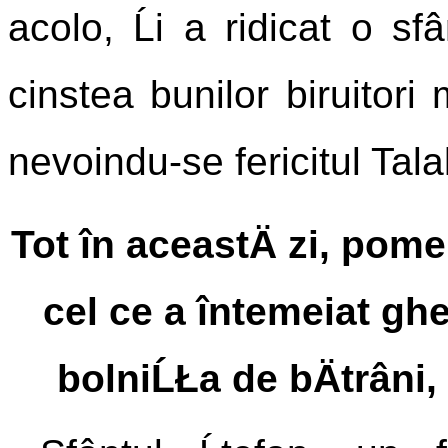
acolo, Ĺi a ridicat o sfâ
cinstea bunilor biruitori m
nevoindu-se fericitul Tal
Tot în aceastÄ zi, pome
cel ce a întemeiat gh
bolniĹŁa de bÄtrâni, 