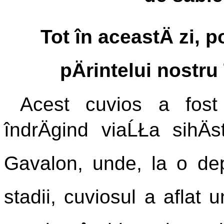
Tot în aceastÄ zi,
pÄrintelui nostru 
Acest cuvios a fost
îndrÄgind viaĹŁa sihÄ
Gavalon, unde, la o dep
stadii, cuviosul a aflat 