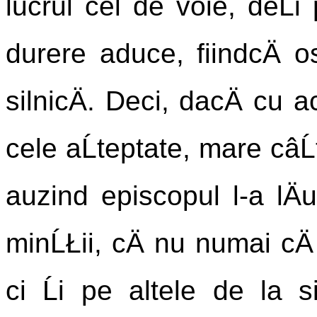
lucrul cel de voie, deĹi
durere aduce, fiindcÄ o
silnicÄ. Deci, dacÄ cu a
cele aĹteptate, mare câĹ
auzind episcopul l-a lÄ
minĹŁii, cÄ nu numai cÄ
ci Ĺi pe altele de la s