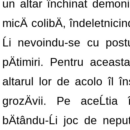
un altar închinat demonilo
micÄ colibÄ, îndeletnicin
Ĺi nevoindu-se cu postu
pÄtimiri. Pentru aceasta
altarul lor de acolo îl 
grozÄvii. Pe aceĹtia 
bÄtându-Ĺi joc de nepu