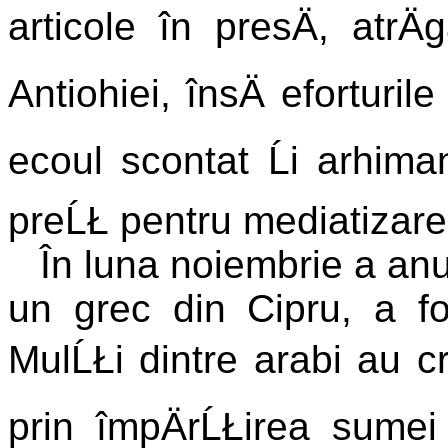
articole în presÄ, atrÄ
Antiohiei, însÄ eforturi
ecoul scontat Ĺi arhiman
preĹŁ pentru mediatizarea 
În luna noiembrie a anul
un grec din Cipru, a fos
MulĹŁi dintre arabi au cr
prin împÄrĹŁirea sumei