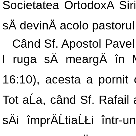
Societatea OrtodoxÄ Sir
sÄ devinÄ acolo pastoru
Când Sf. Apostol Pavel
l ruga sÄ meargÄ în 
16:10), acesta a pornit o
Tot aĹa, când Sf. Rafail
sÄi împrÄĹtiaĹŁi într-