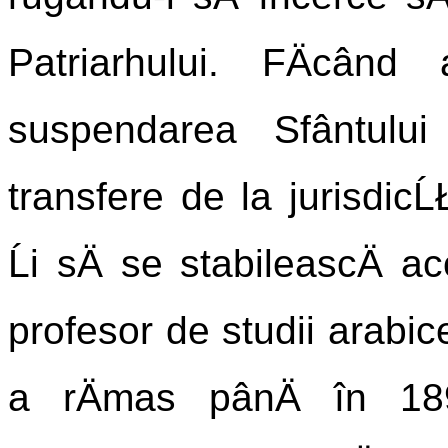
Patriarhului. FÄcând
suspendarea Sfântului 
transfere de la jurisdicĹ
Ĺi sÄ se stabileascÄ a
profesor de studii arabi
a rÄmas pânÄ în 18