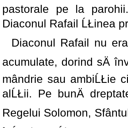
pastorale pe la parohii
Diaconul Rafail ĹŁinea pre
Diaconul Rafail nu er
acumulate, dorind sÄ în
mândrie sau ambiĹŁie ci
alĹŁii. Pe bunÄ dreptat
Regelui Solomon, Sfântulu