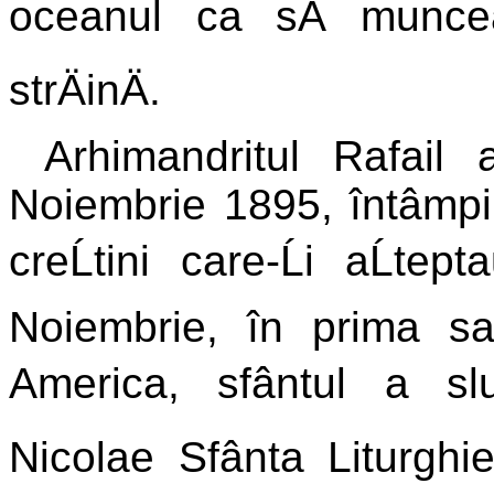
oceanul ca sÄ muncea
strÄinÄ.
Arhimandritul Rafai
Noiembrie 1895, întâmpi
creĹtini care-Ĺi aĹte
Noiembrie, în prima s
America, sfântul a sl
Nicolae Sfânta Liturghie