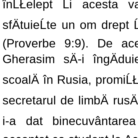
înĹŁelept Ĺi acesta v
sfÄtuieĹte un om drept Ĺ
(Proverbe 9:9). De ace
Gherasim sÄ-i îngÄdui
scoalÄ în Rusia, promiĹŁâ
secretarul de limbÄ rusÄ
i-a dat binecuvântarea