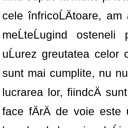
cele înfricoĹÄtoare, am
meĹteĹugind osteneli
uĹurez greutatea celor c
sunt mai cumplite, nu num
lucrarea lor, fiindcÄ sun
face fÄrÄ de voie este 