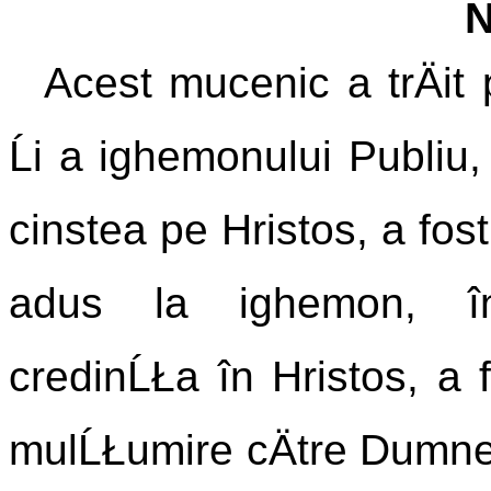
N
Acest mucenic a trÄit
Ĺi a ighemonului Publiu,
cinstea pe Hristos, a fost
adus la ighemon, îna
credinĹŁa în Hristos, a fo
mulĹŁumire cÄtre Dumneze