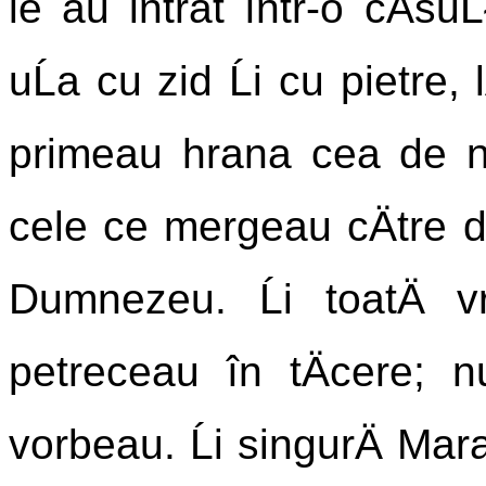
le au intrat într-o cÄsuĹ
uĹa cu zid Ĺi cu pietre,
primeau hrana cea de ne
cele ce mergeau cÄtre dâ
Dumnezeu. Ĺi toatÄ
petreceau în tÄcere; 
vorbeau. Ĺi singurÄ Ma