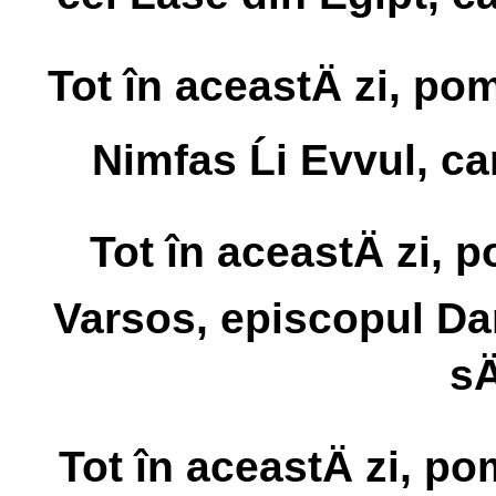
Tot în aceastÄ zi, po
Nimfas Ĺi Evvul, car
Tot în aceastÄ zi,
Varsos, episcopul Da
sÄ
Tot în aceastÄ zi, p