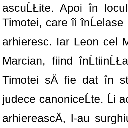
ascuĹŁite. Apoi în locul 
Timotei, care îi înĹelase
arhieresc. Iar Leon cel M
Marcian, fiind înĹtiinĹ
Timotei sÄ fie dat în st
judece canoniceĹte. Ĺi 
arhiereascÄ, l-au surghi