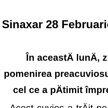
Sinaxar 28 Februari
În aceastÄ lunÄ, z
pomenirea preacuviosulu
cel ce a pÄtimit împ
Acest cuvios a trÄit p