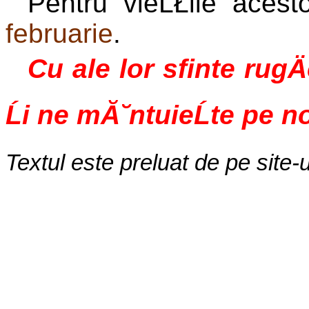
Pentru vieĹŁile aces
februarie
.
Cu ale lor sfinte rugÄ
Ĺi ne mĂ˘ntuieĹte pe n
Textul este preluat de pe site-