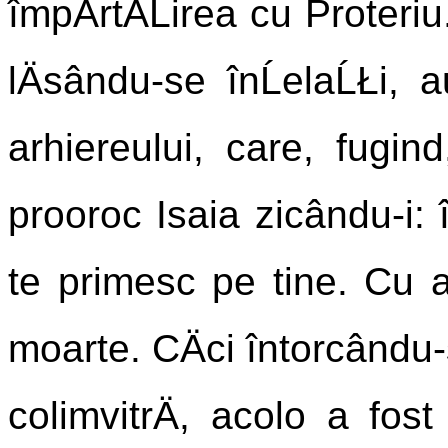
împÄrtÄĹirea cu Proteriu
lÄsându-se înĹelaĹŁi, a
arhiereului, care, fugi
prooroc Isaia zicându-i: î
te primesc pe tine. Cu ac
moarte. CÄci întorcându-
colimvitrÄ, acolo a fost