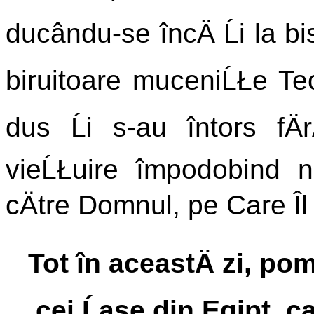
ducându-se încÄ Ĺi la bi
biruitoare muceniĹŁe Te
dus Ĺi s-au întors f
vieĹŁuire împodobind 
cÄtre Domnul, pe Care Îl
Tot în aceastÄ zi, po
cei Ĺase din Egipt, ca