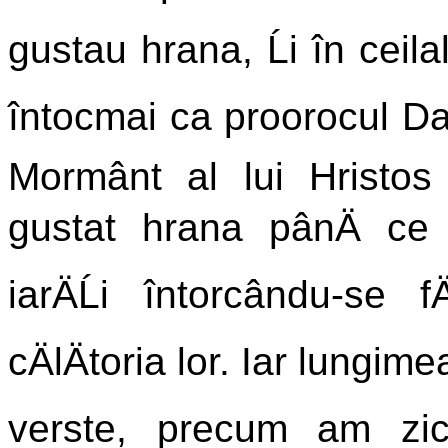
gustau hrana, Ĺi în ceilal
întocmai ca proorocul Dani
Mormânt al lui Hristo
gustat hrana pânÄ ce n
iarÄĹi întorcându-se 
cÄlÄtoria lor. Iar lungi
verste, precum am zic