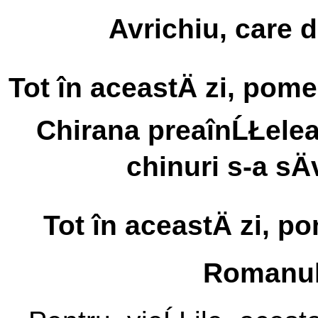
Avrichiu, care de
Tot în aceastÄ zi, pom
Chirana preaînĹŁeleap
chinuri s-a sÄv
Tot în aceastÄ zi, p
Romanul