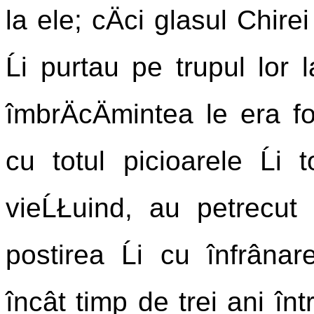
la ele; cÄci glasul Chire
Ĺi purtau pe trupul lor l
îmbrÄcÄmintea le era f
cu totul picioarele Ĺi
vieĹŁuind, au petrecut 
postirea Ĺi cu înfrânare
încât timp de trei ani înt