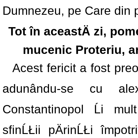
Dumnezeu, pe Care din pr
Tot în aceastÄ zi, pom
mucenic Proteriu, a
Acest fericit a fost preo
adunându-se cu alex
Constantinopol Ĺi mu
sfinĹŁii pÄrinĹŁi împot