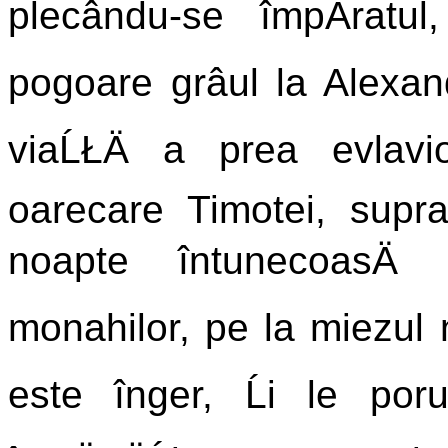
plecându-se împÄratul
pogoare grâul la Alexandr
viaĹŁÄ a prea evlavi
oarecare Timotei, supra
noapte întunecoasÄ 
monahilor, pe la miezul 
este înger, Ĺi le po