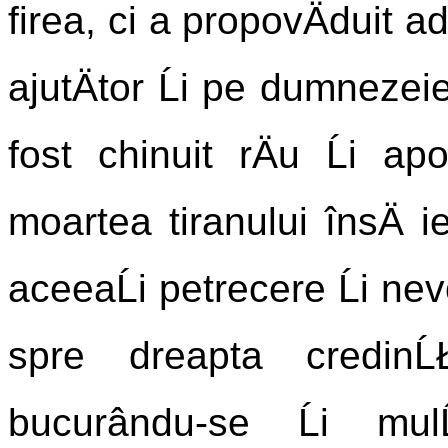
firea, ci a propovÄduit a
ajutÄtor Ĺi pe dumneze
fost chinuit rÄu Ĺi ap
moartea tiranului însÄ ieĹ
aceeaĹi petrecere Ĺi ne
spre dreapta credinĹ
bucurându-se Ĺi mul