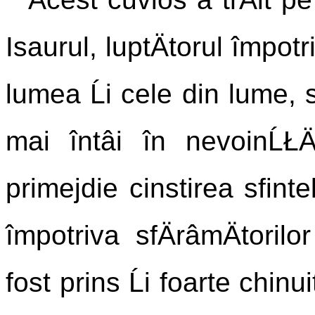
Isaurul, luptÄtorul împot
lumea Ĺi cele din lume, s
mai întâi în nevoinĹŁÄ
primejdie cinstirea sfinte
împotriva sfÄrâmÄtori
fost prins Ĺi foarte chinu