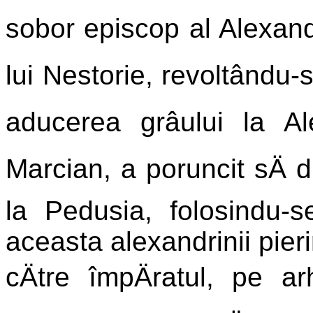
sobor episcop al Alexandri
lui Nestorie, revoltându-
aducerea grâului la Ale
Marcian, a poruncit sÄ d
la Pedusia, folosindu-s
aceasta alexandrinii pier
cÄtre împÄratul, pe arh