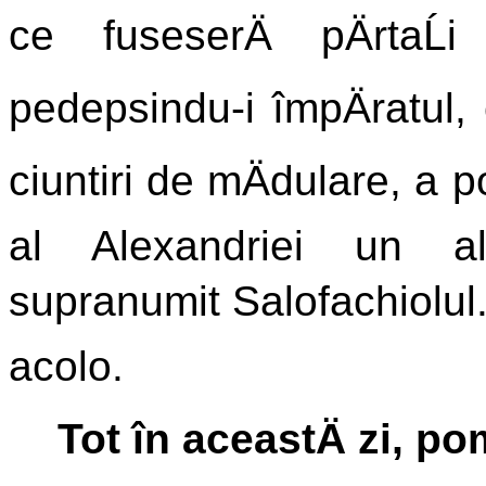
ce fuseserÄ pÄrtaĹ
pedepsindu-i împÄratul, c
ciuntiri de mÄdulare, a p
al Alexandriei un alt
supranumit Salofachiolul. Ĺ
acolo.
Tot în aceastÄ zi, p