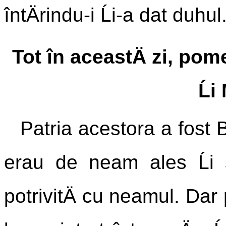
întÄrindu-i Ĺi-a dat duhul
Tot în aceastÄ zi, pom
Ĺi
Patria acestora a fost B
erau de neam ales Ĺi st
potrivitÄ cu neamul. Dar