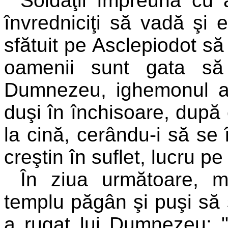
Soldaţii împreună cu al
învredniciţi să vadă şi e
sfătuit pe Asclepiodot să
oamenii sunt gata să
Dumnezeu, ighemonul a 
duşi în închisoare, după c
la cină, cerându-i să se 
creştin în suflet, lucru pe
În ziua următoare, m
templu păgân şi puşi să s
a rugat lui Dumnezeu: "