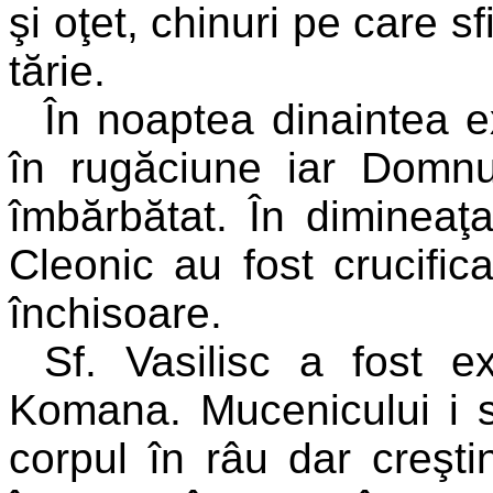
şi oţet, chinuri pe care s
tărie.
Î
n
noaptea dinaintea exe
în rugăciune iar Domnu
îmbărbătat. În dimineaţa
Cleonic au fost crucifica
închisoare.
Sf. Vasilisc a fost e
Komana. Mucenicului i s-
corpul în râu dar creşti