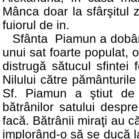
Mânca doar la sfârşitul z
fuiorul de in.
Sfânta
Piamun a dobândi
unui sat foarte populat, o
distrugă sătucul sfintei
Nilului către pământurile
Sf. Piamun a ştiut de 
bătrânilor satului desp
facă. Bătrânii miraţi au c
implorând-o să se ducă l