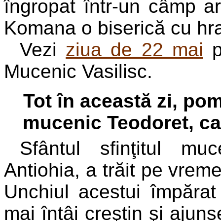
îngropat într-un câmp ara
Komana o biserică cu hra
Vezi
ziua de 22 mai
p
Mucenic Vasilisc.
Tot în această zi, pom
mucenic Teodoret, car
Sfântul sfinţitul mu
Antiohia, a trăit pe vreme
Unchiul acestui împărat
mai întâi creştin şi ajuns