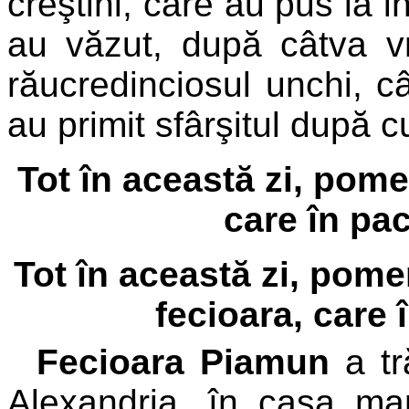
creştini, care au pus la i
au văzut, după câtva vr
răucredinciosul unchi, cât
au primit sfârşitul după 
Tot în această zi, pomen
care în pac
Tot în această zi, pom
fecioara, care 
Fecioara Piamun
a tr
Alexandria, în casa mam