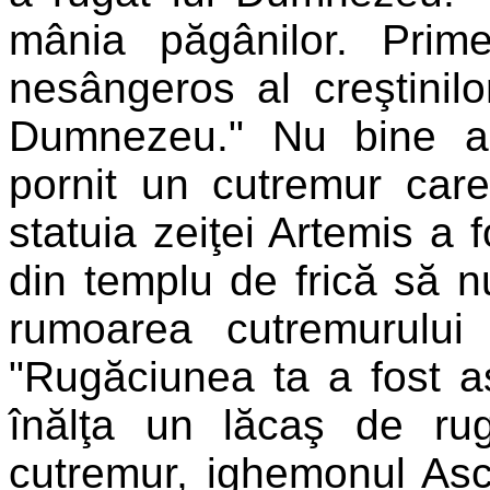
mânia păgânilor. Prime
nesângeros al creştinil
Dumnezeu." Nu bine a 
pornit un cutremur care 
statuia zeiţei Artemis a f
din templu de frică să nu
rumoarea cutremurulu
"Rugăciunea ta a fost as
înălţa un lăcaş de rug
cutremur, ighemonul Ascl