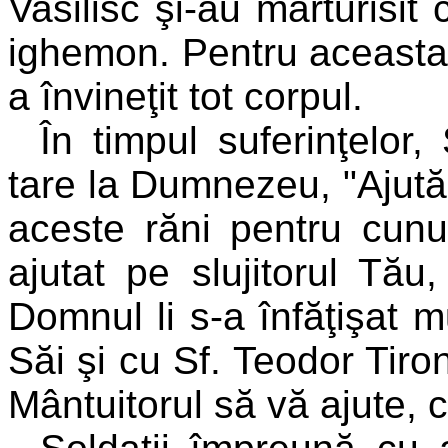
Vasilisc şi-au mărturisit 
ighemon. Pentru aceasta a
a învineţit tot corpul.
În timpul suferinţelor
tare la Dumnezeu, "Ajut
aceste răni pentru cun
ajutat pe slujitorul Tău
Domnul li s-a înfăţişat m
Săi şi cu Sf. Teodor Tiron
Mântuitorul să vă ajute, c