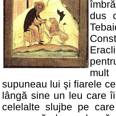
îmbră
dus d
Tebai
Const
Eracl
pentru
mult
supuneau lui şi fiarele ce
lângă sine un leu care îi
celelalte slujbe pe car