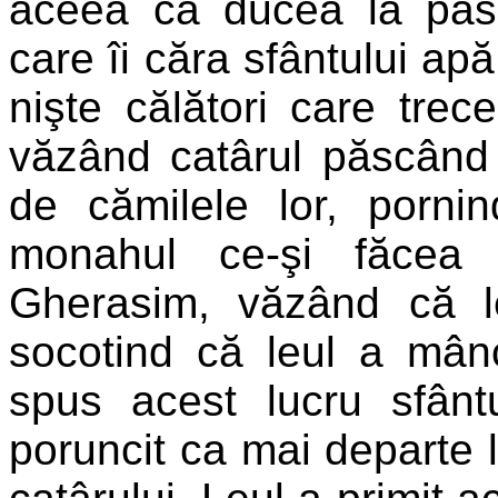
aceea că ducea la păsc
care îi căra sfântului ap
nişte călători care trec
văzând catârul păscând s
de cămilele lor, porni
monahul ce-şi făcea 
Gherasim, văzând că le
socotind că leul a mân
spus acest lucru sfânt
poruncit ca mai departe l