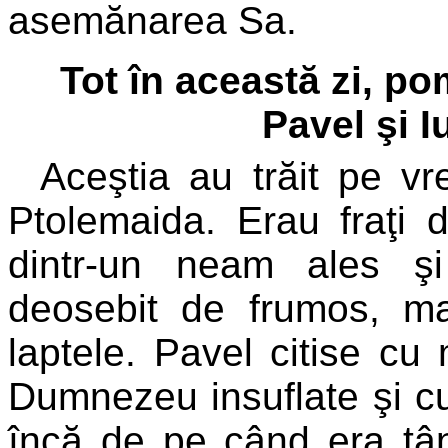
asemănarea Sa.
Tot în această zi, po
Pavel şi Iu
Aceştia
au trăit pe vr
Ptolemaida. Erau fraţi 
dintr-un neam ales şi
deosebit de frumos, ma
laptele. Pavel citise cu 
Dumnezeu insuflate şi cu
încă de pe când era tână