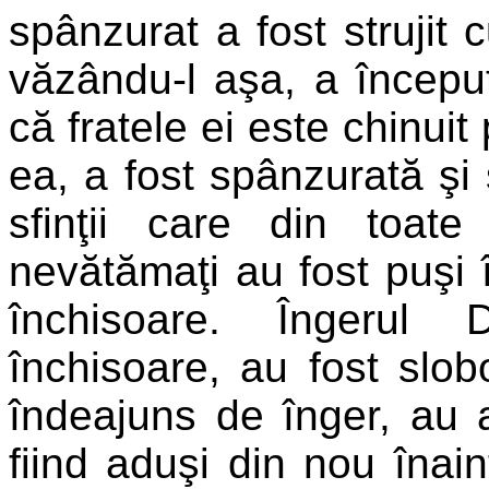
spânzurat a fost strujit 
văzându-l aşa, a început 
că fratele ei este chinuit
ea, a fost spânzurată şi s
sfinţii care din toat
nevătămaţi au fost puşi în
închisoare. Îngerul 
închisoare, au fost sloboz
îndeajuns de înger, au a
fiind aduşi din nou înai