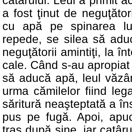
catârului. Leul a primit a
a fost ţinut de neguţător
cu apă pe spinarea lu
repede, se silea să adu
neguţătorii amintiţi, la 
cale. Când s-au apropiat
să aducă apă, leul văzâ
urma cămilelor fiind leg
săritură neaşteptată a în
pus pe fugă. Apoi, apuc
tras după sine, iar catâru