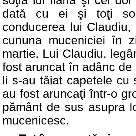
soţia lui Ilaria şi cei doi
dată cu ei şi toţi s
conducerea lui Claudiu, c
cununa muceniciei în z
martie. Lui Claudiu, legâ
fost aruncat în adânc de ap
li s-au tăiat capetele cu 
au fost aruncaţi într-o 
pământ de sus asupra lor,
mucenicesc.