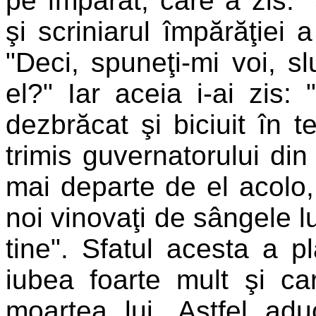
pe împărat, care a zis: "
şi scriniarul împărăţiei a
"Deci, spuneţi-mi voi, slu
el?" Iar aceia i-ai zis:
dezbrăcat şi biciuit în t
trimis guvernatorului din
mai departe de el acolo
noi vinovaţi de sângele lu
tine". Sfatul acesta a pl
iubea foarte mult şi ca
moartea lui. Astfel adu