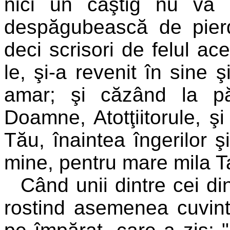
nici un câştig nu va 
despăgubească de pierd
deci scrisori de felul ac
le, şi-a revenit în sine 
amar; şi căzând la păm
Doamne, Atotţiitorule, ş
Tău, înaintea îngerilor ş
mine, pentru mare mila T
Când unii dintre cei din
rostind asemenea cuvint