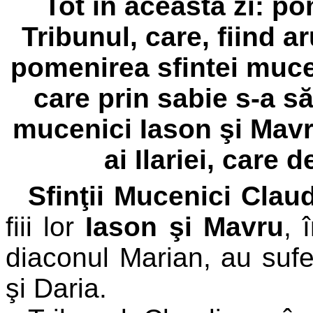
Tot în această zi: p
Tribunul, care, fiind a
pomenirea sfintei muceni
care prin sabie s-a să
mucenici Iason şi Mavru,
ai Ilariei, care 
Sfinţii Mucenici Clau
fiii lor
Iason şi Mavru
, 
diaconul Marian, au sufer
şi Daria.