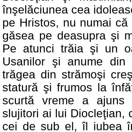
înşelăciunea cea idoleas
pe Hristos, nu numai că i
găsea pe deasupra şi moa
Pe atunci trăia şi un o
Usanilor şi anume din 
trăgea din strămoşi creş
statură şi frumos la înf
scurtă vreme a ajuns 
slujitori ai lui Diocleţia
cei de sub el, îl iubea 