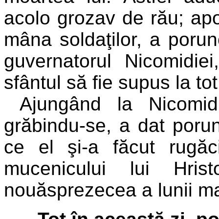
acolo grozav de rău; apo
mâna soldaţilor, a porun
guvernatorul Nicomidie
sfântul să fie supus la tot
Ajungând la Nicomidi
grăbindu-se, a dat poru
ce el şi-a făcut rugăc
mucenicului lui Hri
nouăsprezecea a lunii mar