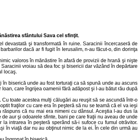
năstirea sfântului Sava cel sfinţit.
fel devastată şi transformată în ruine. Saracinii încercaseră de
barbarilor dacă ar fi fugit în Ierusalim, n-au făcut-o, din dorinţa
nimic valoros în mănăstire în afară de provizii de hrană şi nişte
e. Saracinii vroiau să dea foc şi bisericii dar văzând în depărtare
l locaş.
aţi în biserică unde au fost torturaţi ca să spună unde au ascuns
r Ioan, care îngrijea oamenii fără adăpost şi l-au bătut rău după
t. Cu toate acestea mulţi călugări au reuşit să se ascundă într-o
şoptit fraţilor cu care era în peşteră să nu se teamă că el va ieşi
le-a răspuns că nu mai era nimeni cu dânsul. Aceştia l-au dus la
 de aur şi odoarele sfinte, bani pe care fraţii nu aveau de unde
 la intrarea în peşteră sperând să-i sufoce cu fumul otrăvitor.
aşi în viaţă dar nu au obţinut nimic de la ei. În cele din urmă au
au îngropat în biserică.