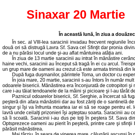
Sinaxar 20 Martie
În această lună, în ziua a douăzece
În sec. al VIII-lea saracinii invadau frecvent regiunile în
două ori să distrugă Lavra Sf. Sava cel Sfinţit dar pronia divină 
de a nu părăsi locul unde şi-au aflat mântuirea atâţia ani.
În ziua de 13 martie saracinii au intrat în mănăstire cerân
haine vechi, saracinii au început să tragă în ei cu arcul. Treispr
un grup mare de oameni au crezut că este armata trimisă din Ieru
După fuga duşmanilor, părintele Toma, un doctor cu experien
În joia mare, 20 martie, saracinii s-au întors în număr mul
odoarele bisericii. Mănăstirea era înconjurată de cotropitori şi
care i-au tăiat tendoanele de la mâini şi picioare şi l-au târât d
Paznicul odoarelor bisericii, Sf. Serghie, a încercat să fu
peşteră din afara mănăstirii dar au fost zăriţi de o santinelă de 
singur şi îşi va înfrunta moartea iar ei să se roage pentru el.
lavră unde ceilalţi prizonieri îşi aşteptau soarta. Saracinii a
să îi scoată. Saracinii i-au dus pe toţi în peştera Sf. Sava d
Optsprezece oameni au pierit în peşteră, printre care şi sfinţii 
părăsit mănăstirea.
Mai târziu, în seara de vinerea mare, călugării ascunşi în mun