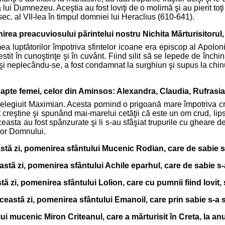
i Dumnezeu. Aceştia au fost loviţi de o molimă şi au pierit toţi 
sec. al VII-lea în timpul domniei lui Heraclius (610-641).
nirea preacuviosului părintelui nostru Nichita Mărturisitorul
ea luptătorilor împotriva sfintelor icoane era episcop al Apoloni
vestit în cunoştinţe şi în cuvânt. Fiind silit să se lepede de înch
ţilor şi neplecându-se, a fost condamnat la surghiun şi supus la ch
şapte femei, celor din Aminsos: Alexandra, Claudia, Rufrasia
nelegiuit Maximian. Acesta pornind o prigoană mare împotriva cre
t creştine şi spunând mai-marelui cetăţii că este un om crud, lips
ceasta au fost spânzurate şi li s-au sfâşiat trupurile cu gheare de
 lor Domnului.
astă zi, pomenirea sfântului Mucenic Rodian, care de sabie s-
astă zi, pomenirea sfântului Achile eparhul, care de sabie s-
tă zi, pomenirea sfântului Lolion, care cu pumnii fiind lovit, 
această zi, pomenirea sfântului Emanoil, care prin sabie s-a s
ui mucenic Miron Criteanul, care a mărturisit în Creta, la an