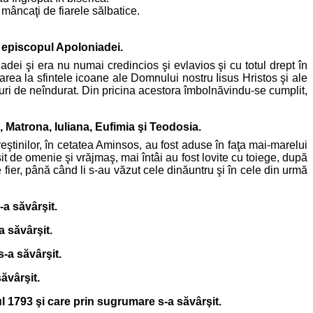
mâncaţi de fiarele sălbatice.
, episcopul Apoloniadei.
adei şi era nu numai credincios şi evlavios şi cu totul drept în
inarea la sfintele icoane ale Domnului nostru Iisus Hristos şi ale
inuri de neîndurat. Din pricina acestora îmbolnăvindu-se cumplit,
, Matrona, Iuliana, Eufimia şi Teodosia.
ştinilor, în cetatea Aminsos, au fost aduse în faţa mai-marelui
it de omenie şi vrăjmaş, mai întâi au fost lovite cu toiege, după
 fier, până când li s-au văzut cele dinăuntru şi în cele din urmă
a săvârşit.
a săvârşit.
s-a săvârşit.
ăvârşit.
ul 1793 şi care prin sugrumare s-a săvârşit.