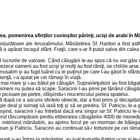
a, pomenirea sfinţilor cuvioşilor părinţi, ucişi de arabi în Mă
conjurătoare ale Ierusalimului. Mănăstirea Sf. Hariton a fost ast
a apărat locaşul sfânt. Fraţii, care s-ar fi putut salva din calea 
d lucrurile de valoare. Când călugării le-au spus că nu vor găsi 
ezece oameni au fost ucişi şi mulţi au fost răniţi, iar chiliile ars
salim şi au fugit luând cu ei puţinul pe care l-au găsit în sfântu
ţă, i-a ajutat pe cei rămaşi în viaţă.
t mai mare şi i-au bătut pe călugări. Supravieţuitorii au fost băg
 nimeni nu putea să scape. Saracinii l-au prins pe tânărul călugă
e picioare pe pietre, sfâşiindu-i mucenicului pielea spatelui.
gă după ce a ascuns sfintele obiecte, dar a fost prins şi decapita
pe deal şi somaţi să iasă toţi şi să se predea. Sf. Patriciu, le-a 
 Ieşind, saracinii l-au întrebat dacă era singur iar Sf. Patriciu 
u cerut răscumpărare pentru eliberarea călugărilor 4000 de monede
in interiorul mănăstirii, au aprins focul pe un morman de bălegar
Ioan şi Patriciu. Saracinii au continuat să-i tortureze pe cei răm
ţi s-au întors la mănăstire, au luat trupurile fraţilor ucişi şi le-