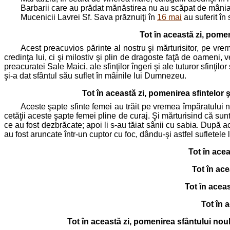
Barbarii care au prădat mănăstirea nu au scăpat de mânia lu
Mucenicii Lavrei Sf. Sava prăznuiţi în
16 mai
au suferit în 
Tot în această zi, pome
Acest preacuvios părinte al nostru şi mărturisitor, pe vrem
credinţa lui, ci şi milostiv şi plin de dragoste faţă de oameni, 
preacuratei Sale Maici, ale sfinţilor îngeri şi ale tuturor sfin
şi-a dat sfântul său suflet în mâinile lui Dumnezeu.
Tot în această zi, pomenirea sfintelor 
Aceste şapte sfinte femei au trăit pe vremea împăratului 
cetăţii aceste şapte femei pline de curaj. Şi mărturisind că sun
ce au fost dezbrăcate; apoi li s-au tăiat sânii cu sabia. După a
au fost aruncate într-un cuptor cu foc, dându-şi astfel sufletele
Tot în ace
Tot în ace
Tot în aceas
Tot în 
Tot în această zi, pomenirea sfântului noul