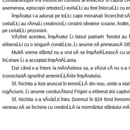
Constantinopol s-a întrunit un consiliu al ereticilor în cadrul 
asemenea, episcopii ortodocĹi exilaĹŁi au fost înlocuiĹŁi cu ere
ÎmpÄratul i-a adunat pe toĹŁi capii monahali încercînd sÄ-
ceilalĹŁi au rÄmaĹi credincioĹi cinstirii sfintelor icoane. Astf
pe ceilalĹŁi prizonieri.
VÄzînd acestea, împÄratul Ĺi falsul patriarh Teodot au în
eliberaĹŁi cu o singurÄ condiĹŁie, Ĺi anume sÄ primeascÄ Sf
MultÄ vreme sfântul nu a vrut sÄ se împÄrtÄĹeascÄ cu u
înĹelare Ĺi a acceptat împÄrtÄĹania.
Dar când s-a întors la mÄnÄstirea sa, a vÄzut cÄ nu s-a
iconoclastÄ ignorînd ameninĹŁÄrile împÄratului.
Sf. Nichita a fost aruncat în temniĹŁÄ din nou, unde a sta
rugÄciunii, Ĺi anume conducÄtorul Frigiei a eliberat doi captiv
Sf. Nichita s-a sÄvârĹit întru Domnul în 824 fiind înmorm
veneau sÄ se închine cu credinĹŁÄ la mormântul sfântului mÄrt