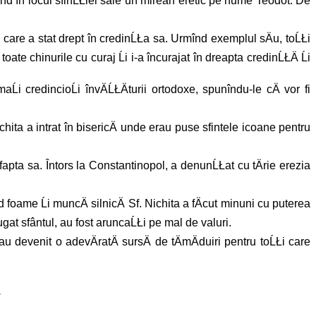
egînd în locul sfinĹŁiei sale un mirean eretic pe nume Teodot. De
ta, care a stat drept în credinĹŁa sa. Urmînd exemplul sÄu, toĹŁi
toate chinurile cu curaj Ĺi i-a încurajat în dreapta credinĹŁÄ Ĺi
aĹi credincioĹi învÄĹŁÄturii ortodoxe, spunîndu-le cÄ vor fi
ichita a intrat în bisericÄ unde erau puse sfintele icoane pentru
 fapta sa. Întors la Constantinopol, a denunĹŁat cu tÄrie erezia
 foame Ĺi muncÄ silnicÄ Sf. Nichita a fÄcut minuni cu puterea
rugat sfântul, au fost aruncaĹŁi pe mal de valuri.
 au devenit o adevÄratÄ sursÄ de tÄmÄduiri pentru toĹŁi care
.