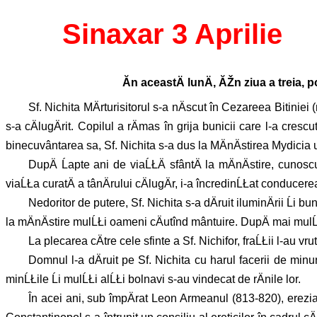
Sinaxar 3 Aprilie
Ăn aceastÄ lunÄ, ĂŽn ziua a treia, 
Sf. Nichita MÄrturisitorul s-a nÄscut în Cezareea Bitiniei (
s-a cÄlugÄrit. Copilul a rÄmas în grija bunicii care l-a crescut
binecuvântarea sa, Sf. Nichita s-a dus la MÄnÄstirea Mydicia
DupÄ Ĺapte ani de viaĹŁÄ sfântÄ la mÄnÄstire, cunoscu
viaĹŁa curatÄ a tânÄrului cÄlugÄr, i-a încredinĹŁat conducerea 
Nedoritor de putere, Sf. Nichita s-a dÄruit iluminÄrii Ĺi b
la mÄnÄstire mulĹŁi oameni cÄutînd mântuire. DupÄ mai mulĹŁi 
La plecarea cÄtre cele sfinte a Sf. Nichifor, fraĹŁii l-au v
Domnul l-a dÄruit pe Sf. Nichita cu harul facerii de minun
minĹŁile Ĺi mulĹŁi alĹŁi bolnavi s-au vindecat de rÄnile lor.
În acei ani, sub împÄrat Leon Armeanul (813-820), erezia i