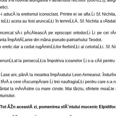
cÄruia s-a hotÄrât alungarea Patriarhului Nichifor (806-815), al
tici.
i aducÄ la eretismul iconoclast. Printre ei se afla Ĺi Sf. Nichi
el, toĹŁi aceia au fost aruncaĹŁi în temniĹŁÄ. Sf. Nichita a rÄbdat 
cercat sÄ-i pÄcÄleascÄ pe episcopii ortodocĹi Ĺi pe cei rÄm
ânta ÎmpÄrtÄĹanie din mâna pseudo-patriarhului Teodot.
n eretic dar a cedat rugÄminĹŁilor fierbinĹŁi ai celorlaĹŁi. Sf. N
 renunĹŁat la persecuĹŁia împotriva icoanelor Ĺi s-a cÄit pentru
t Ĺase ani, pânÄ la moartea împÄratului Leon Armeanul. Îndurînd
i fÄrÄ a cere rÄscumpÄrare Ĺi trei naufragiaĹŁi pentru care s-a 
ântat la mÄnÄstire cu mare cinste. Mai târziu, sfintele moaĹte
urisitor.
Tot ĂŽn aceastÄ zi, pomenirea sfĂ˘ntului mucenic Elpidifor