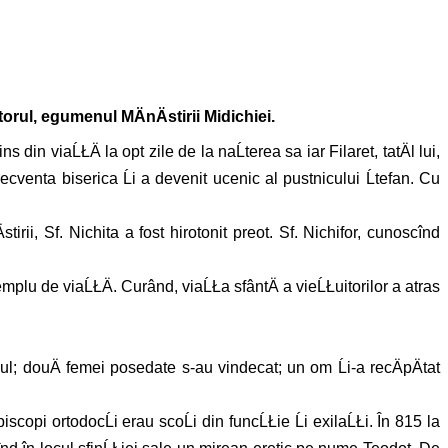
torul, egumenul MÄnÄstirii Midichiei.
 din viaĹŁÄ la opt zile de la naĹterea sa iar Filaret, tatÄl lui,
a frecventa biserica Ĺi a devenit ucenic al pustnicului Ĺtefan. Cu
rii, Sf. Nichita a fost hirotonit preot. Sf. Nichifor, cunoscînd
 exemplu de viaĹŁÄ. Curând, viaĹŁa sfântÄ a vieĹŁuitorilor a atras
aiul; douÄ femei posedate s-au vindecat; un om Ĺi-a recÄpÄtat
scopi ortodocĹi erau scoĹi din funcĹŁie Ĺi exilaĹŁi. În 815 la