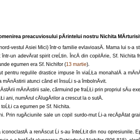
pomenirea preacuviosului pÄrintelui nostru Nichita MÄrturisi
nord-vestul Asiei Mici) într-o familie evlavioasÄ. Mama lui s-a stins
 într-un adevÄrat spirit creĹtin. ÎncÄ din copilÄrie, Sf. Nichit
 unde egumen era Sf. Nichifor (
13 martie
).
t pentru regulile drastice impuse în viaĹŁa monahalÄ a mÄnÄsti
mÄnÄstirii atunci când el însuĹi s-a îmbolnÄvit.
unÄstÄrii mÄnÄstirii sale, cârmuind pe fraĹŁi prin propriul sÄu
ani, numÄrul cÄlugÄrilor a crescut la o sutÄ.
rut toĹŁi ca egumen pe Sf. Nichita.
i. Prin rugÄciunile sale un copil surdo-mut Ĺi-a recÄpÄtat gr
conoclastÄ a renÄscut Ĺi s-au înteĹŁit din nou opresiunile. Epi