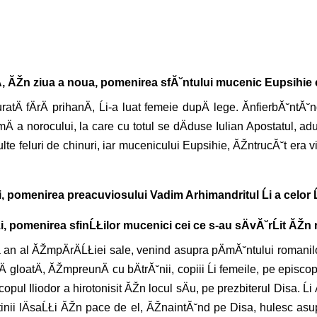
Ä, ĂŽn ziua a noua, pomenirea sfĂ˘ntului mucenic Eupsihie 
ratÄ fÄrÄ prihanÄ, Ĺi-a luat femeie dupÄ lege. ĂnfierbĂ˘n
Ä a norocului, la care cu totul se dÄduse Iulian Apostatul, aducĂ˘
multe feluri de chinuri, iar mucenicului Eupsihie, ĂŽntrucĂ˘t era vi
, pomenirea preacuviosului Vadim Arhimandritul Ĺi a celor Ĺ
i, pomenirea sfinĹŁilor mucenici cei ce s-au sÄvĂ˘rĹit ĂŽn
ea an al ĂŽmpÄrÄĹŁiei sale, venind asupra pÄmĂ˘ntului romanil
 gloatÄ, ĂŽmpreunÄ cu bÄtrĂ˘nii, copiii Ĺi femeile, pe episcopul 
copul Iliodor a hirotonisit ĂŽn locul sÄu, pe prezbiterul Disa. Ĺi
eĹtinii lÄsaĹŁi ĂŽn pace de el, ĂŽnaintĂ˘nd pe Disa, hulesc asu