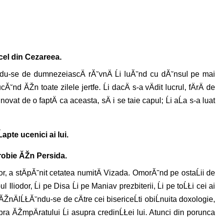
cel din Cezareea.
tĂ˘ndu-se de dumnezeiascÄ rĂ˘vnÄ Ĺi luĂ˘nd cu dĂ˘nsul pe mai
nd ĂŽn toate zilele jertfe. Ĺi dacÄ s-a vÄdit lucrul, fÄrÄ de
novat de o faptÄ ca aceasta, sÄ i se taie capul; Ĺi aĹa s-a luat
apte ucenici ai lui.
 robie ĂŽn Persida.
or, a stÄpĂ˘nit cetatea numitÄ Vizada. OmorĂ˘nd pe ostaĹii de
Iliodor, Ĺi pe Disa Ĺi pe Maniav prezbiterii, Ĺi pe toĹŁi cei ai
 ĂŽnÄlĹŁĂ˘ndu-se de cÄtre cei bisericeĹti obiĹnuita doxologie,
pra ĂŽmpÄratului Ĺi asupra credinĹŁei lui. Atunci din porunca