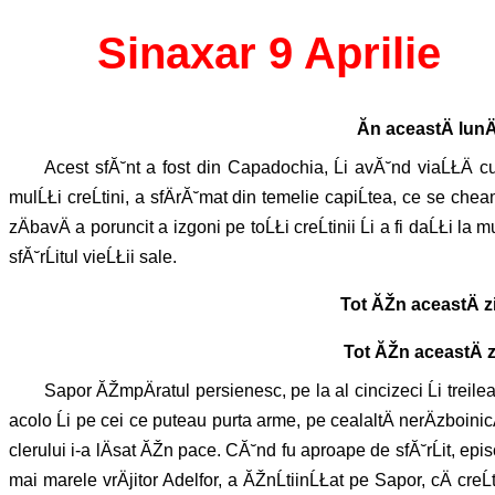
Sinaxar 9 Aprilie
Ăn aceastÄ lun
Acest sfĂ˘nt a fost din Capadochia, Ĺi avĂ˘nd viaĹŁÄ cu
mulĹŁi creĹtini, a sfÄrĂ˘mat din temelie capiĹtea, ce se cheam
zÄbavÄ a poruncit a izgoni pe toĹŁi creĹtinii Ĺi a fi daĹŁi la 
sfĂ˘rĹitul vieĹŁii sale.
Tot ĂŽn aceastÄ zi
Tot ĂŽn aceastÄ z
Sapor ĂŽmpÄratul persienesc, pe la al cincizeci Ĺi treil
acolo Ĺi pe cei ce puteau purta arme, pe cealaltÄ nerÄzboinicÄ
clerului i-a lÄsat ĂŽn pace. CĂ˘nd fu aproape de sfĂ˘rĹit, epis
mai marele vrÄjitor Adelfor, a ĂŽnĹtiinĹŁat pe Sapor, cÄ cr