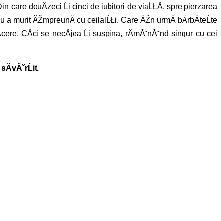
Din care douÄzeci Ĺi cinci de iubitori de viaĹŁÄ, spre pierzarea
 nu a murit ĂŽmpreunÄ cu ceilalĹŁi. Care ĂŽn urmÄ bÄrbÄteĹte
cere. CÄci se necÄjea Ĺi suspina, rÄmĂ˘nĂ˘nd singur cu cei
ÄvĂ˘rĹit.