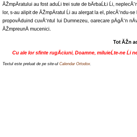
ĂŽmpÄratului au fost aduĹi trei sute de bÄrbaĹŁi Ĺi, neplecĂ˘n
lor, s-au alipit de ĂŽmpÄratul Ĺi au alergat la el, plecĂ˘ndu-
propovÄduind cuvĂ˘ntul lui Dumnezeu, oarecare pÄgĂ˘n nÄvÄl
ĂŽmpreunÄ mucenici.
Tot ĂŽn ac
Cu ale lor sfinte rugÄciuni, Doamne, miluieĹte-ne Ĺi 
Textul este preluat de pe site-ul
Calendar Ortodox
.