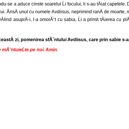
du-se a aduce cinste soarelui Ĺi focului, li s-au tÄiat capetele. 
se lui. ĂnsÄ unul cu numele Avdiisus, neprimind ranÄ de moarte,
ind asuprÄ-i, l-a omorĂ˘t cu sabia, Ĺi a primit tÄierea cu plÄ
eastÄ zi, pomenirea sfĂ˘ntului Avdiisus, care prin sabie s-a s
ne mĂ˘ntuieĹte pe noi. Amin.