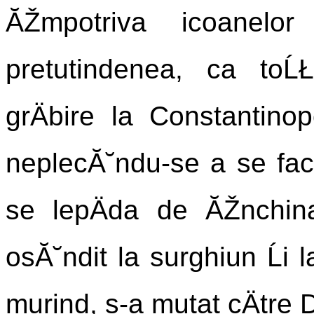
ĂŽmpotriva icoanelor
pretutindenea, ca toĹ
grÄbire la Constantinop
neplecĂ˘ndu-se a se face
se lepÄda de ĂŽnchina
osĂ˘ndit la surghiun Ĺi l
murind, s-a mutat cÄtre