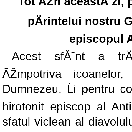
Tot ĂŽn aceastÄ zi,
pÄrintelui nostru 
episcopul A
Acest sfĂ˘nt a trÄ
ĂŽmpotriva icoanelor,
Dumnezeu. Ĺi pentru covĂ
hirotonit episcop al Ant
sfatul viclean al diavolulu