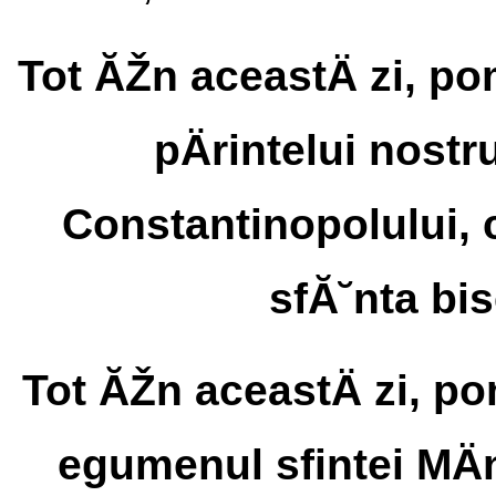
Tot ĂŽn aceastÄ zi, po
pÄrintelui nostr
Constantinopolului, c
sfĂ˘nta bis
Tot ĂŽn aceastÄ zi, p
egumenul sfintei MÄn