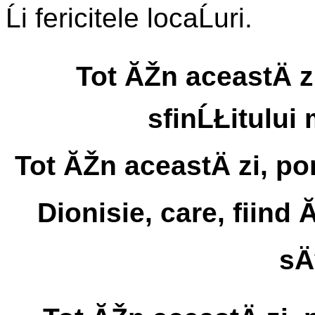
Ĺi fericitele locaĹuri.
Tot ĂŽn aceastÄ z
sfinĹŁitului
Tot ĂŽn aceastÄ zi, po
Dionisie, care, fiind
sÄ