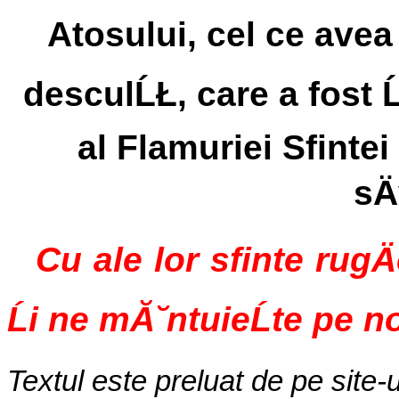
Atosului, cel ce avea 
desculĹŁ, care a fost Ĺ
al Flamuriei Sfintei
sÄ
Cu ale lor sfinte rugÄ
Ĺi ne mĂ˘ntuieĹte pe n
Textul este preluat de pe site-