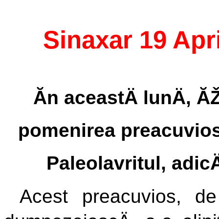
Sinaxar 19 Apri
Ăn aceastÄ lunÄ, 
pomenirea preacuviosu
Paleolavritul, adic
Acest preacuvios, de