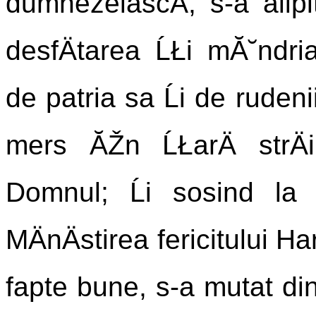
dumnezeiascÄ, s-a alipi
desfÄtarea ĹŁi mĂ˘ndria
de patria sa Ĺi de rudeni
mers ĂŽn ĹŁarÄ strÄi
Domnul; Ĺi sosind la 
MÄnÄstirea fericitului Har
fapte bune, s-a mutat din 