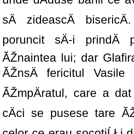
sÄ zideascÄ bisericÄ
poruncit sÄ-i prindÄ
ĂŽnaintea lui; dar Glafi
ĂŽnsÄ fericitul Vasile
ĂŽmpÄratul, care a dat 
cÄci se pusese tare ĂŽm
celor ce erau socotiĹŁi du