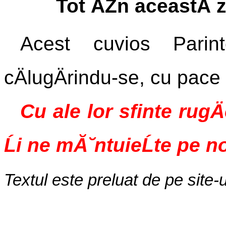
Tot ĂŽn aceastÄ z
Acest cuvios Parinte,
cÄlugÄrindu-se, cu pace 
Cu ale lor sfinte rugÄ
Ĺi ne mĂ˘ntuieĹte pe n
Textul este preluat de pe site-