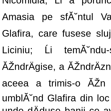
Nicomidia, Ĺi a porunc
Amasia pe sfĂ˘ntul Va
Glafira, care fusese sluj
Liciniu; Ĺi temĂ˘nd
ĂŽndrÄgise, a ĂŽndrÄzni
aceea a trimis-o ĂŽn A
umblĂ˘nd Glafira din loc
unde dÄduse banii ce a