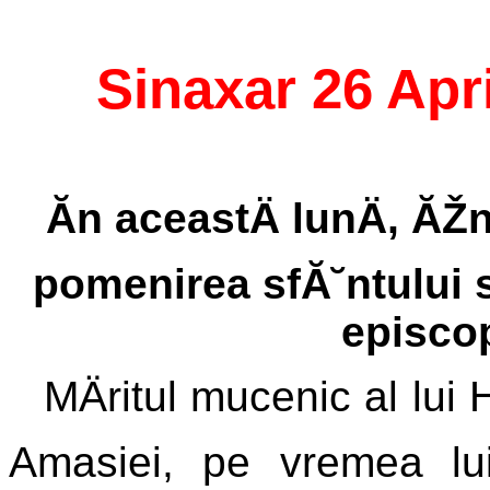
Sinaxar 26 Apri
Ăn aceastÄ lunÄ, ĂŽn
pomenirea sfĂ˘ntului s
episco
MÄritul mucenic al lui 
Amasiei, pe vremea lui