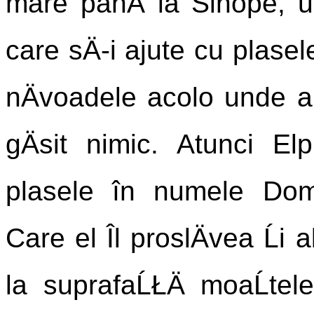
mare pânÄ la Sinope, u
care sÄ-i ajute cu plase
nÄvoadele acolo unde a
gÄsit nimic. Atunci El
plasele în numele Dom
Care el Îl proslÄvea Ĺi
la suprafaĹŁÄ moaĹtel