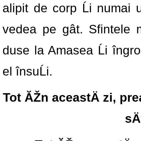
alipit de corp Ĺi numai 
vedea pe gât. Sfintele m
duse la Amasea Ĺi îngrop
el însuĹi.
Tot ĂŽn aceastÄ zi, pr
sÄ