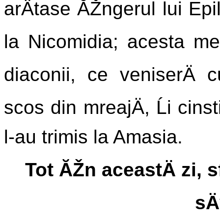
arÄtase ĂŽngerul lui Epil
la Nicomidia; acesta me
diaconii, ce veniserÄ 
scos din mreajÄ, Ĺi cinst
l-au trimis la Amasia.
Tot ĂŽn aceastÄ zi, s
sÄ