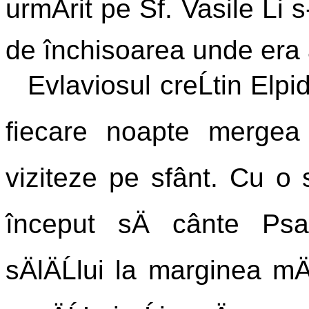
urmÄrit pe Sf. Vasile Ĺi 
de închisoarea unde era 
Evlaviosul creĹtin Elpid
fiecare noapte mergea 
viziteze pe sfânt. Cu o 
început sÄ cânte Psal
sÄlÄĹlui la marginea mÄ