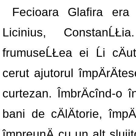
Fecioara Glafira era 
Licinius, ConstanĹŁ
frumuseĹŁea ei Ĺi cÄu
cerut ajutorul împÄrÄte
curtezan. ÎmbrÄcînd-o în 
bani de cÄlÄtorie, împÄ
împreunÄ cu un alt slujit