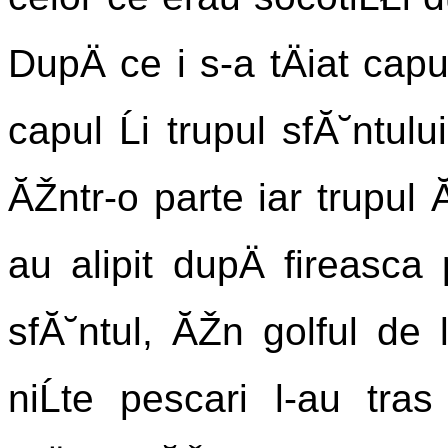
DupÄ ce i s-a tÄiat capu
capul Ĺi trupul sfĂ˘ntul
ĂŽntr-o parte iar trupul ĂŽ
au alipit dupÄ fireasca p
sfĂ˘ntul, ĂŽn golful de l
niĹte pescari l-au tr