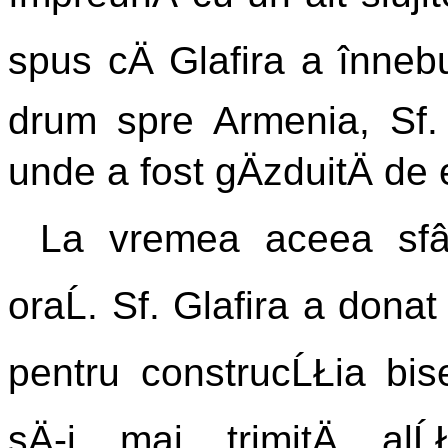
spus cÄ Glafira a înnebu
drum spre Armenia, Sf. 
unde a fost gÄzduitÄ de 
La vremea aceea sfânt
oraĹ. Sf. Glafira a dona
pentru construcĹŁia biseri
sÄ-i mai trimitÄ al