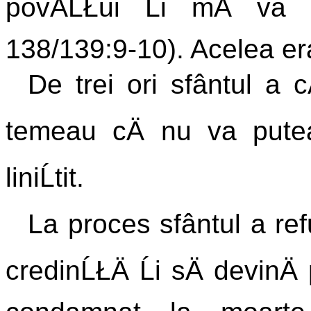
povÄĹŁui Ĺi mÄ va
138/139:9-10). Acelea era
De trei ori sfântul a cÄ
temeau cÄ nu va putea
liniĹtit.
La proces sfântul a ref
credinĹŁÄ Ĺi sÄ devinÄ