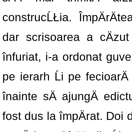
construcĹŁia. ÎmpÄrÄte
dar scrisoarea a cÄzut 
înfuriat, i-a ordonat guver
pe ierarh Ĺi pe fecioarÄ
înainte sÄ ajungÄ edic
fost dus la împÄrat. Doi 