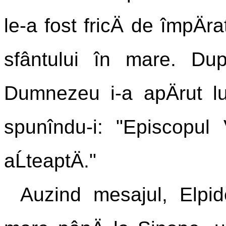
le-a fost fricÄ de împÄra
sfântului în mare. Du
Dumnezeu i-a apÄrut lui
spunîndu-i: "Episcopul 
aĹteaptÄ."
Auzind mesajul, Elpid