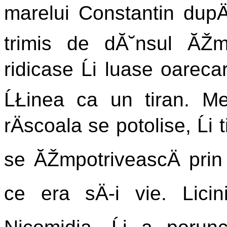
marelui Constantin dupÄ
trimis de dĂ˘nsul ĂŽm
ridicase Ĺi luase oarecar
ĹŁinea ca un tiran. Me
rÄscoala se potolise, Ĺi
se ĂŽmpotriveascÄ prin 
ce era sÄ-i vie. Licin