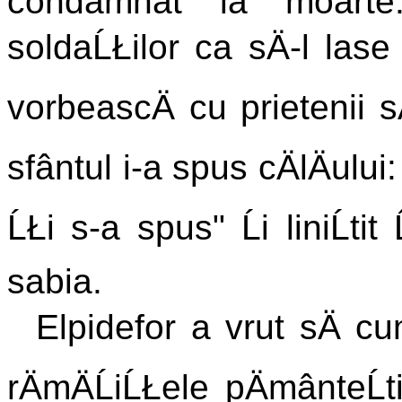
condamnat la moarte.
soldaĹŁilor ca sÄ-l lase
vorbeascÄ cu prietenii s
sfântul i-a spus cÄlÄului
ĹŁi s-a spus" Ĺi liniĹtit
sabia.
Elpidefor a vrut sÄ c
rÄmÄĹiĹŁele pÄmânteĹt