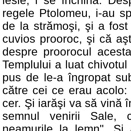
iesle, i se închină. Des
regele Ptolomeu, i-au s
de la strămoşi, şi a fost
cuvios prooroc, şi că aşt
despre proorocul acest
Templului a luat chivotul 
pus de le-a îngropat sub
către cei ce erau acolo:
cer. Şi iarăşi va să vină 
semnul venirii Sale,
neamurile la lemn". Şi