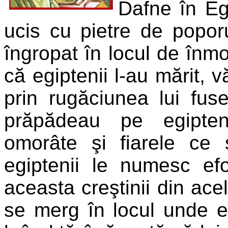
Dafne în Eg
ucis cu pietre de poporu
îngropat în locul de înm
că egiptenii l-au mărit, v
prin rugăciunea lui fus
prăpădeau pe egipte
omorâte şi fiarele ce
egiptenii le numesc efot
aceasta creştinii din ace
se merg în locul unde e