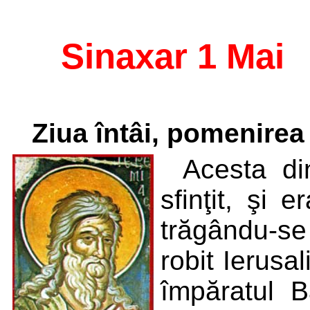
Sinaxar 1 Mai
Ziua întâi, pomenirea
Acesta di
sfinţit, şi 
trăgându-se
robit Ierus
împăratul B