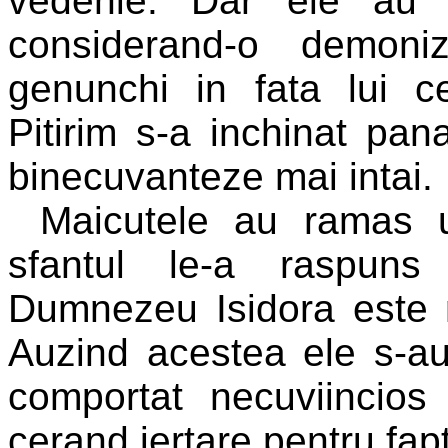
vedenie. Dar ele au 
considerand-o demoni
genunchi in fata lui c
Pitirim s-a inchinat pan
binecuvanteze mai intai.
Maicutele au ramas u
sfantul le-a raspuns
Dumnezeu Isidora este m
Auzind acestea ele s-au 
comportat necuviincios
cerand iertare pentru fapt