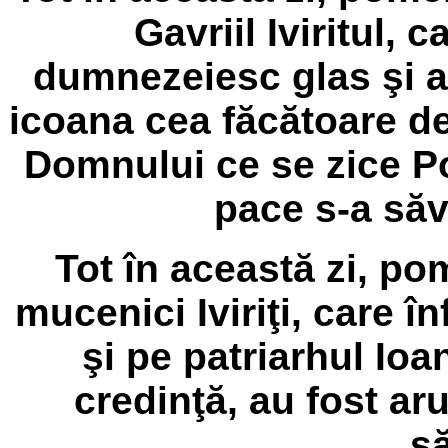
Gavriil Iviritul, c
dumnezeiesc glas şi a
icoana cea făcătoare de
Domnului ce se zice Po
pace s-a săv
Tot în această zi, p
mucenici Iviriţi, care î
şi pe patriarhul Io
credinţă, au fost ar
să