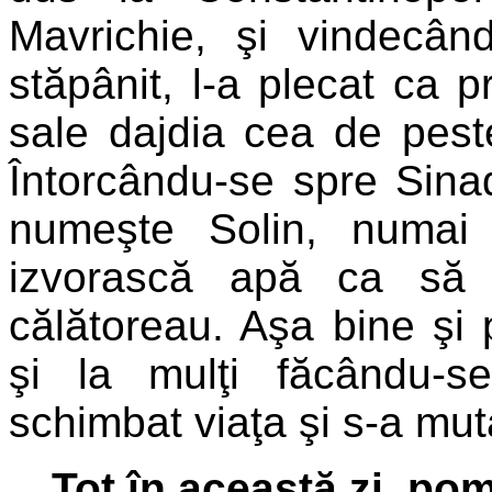
Mavrichie, şi vindecâ
stăpânit, l-a plecat ca p
sale dajdia cea de peste
Întorcându-se spre Sina
numeşte Solin, numai
izvorască apă ca să 
călătoreau. Aşa bine şi 
şi la mulţi făcându-s
schimbat viaţa şi s-a muta
Tot în această zi, pom