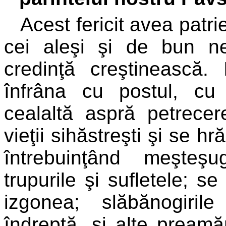
Acest fericit avea patri
cei aleşi şi de bun n
credinţă creştinească. 
înfrâna cu postul, cu
cealaltă aspră petrece
vieţii sihăstreşti şi se h
întrebuinţând meşteş
trupurile şi sufletele; se
izgonea; slăbănogiril
îndreptă, şi alte preamă