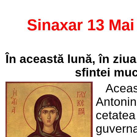
Sinaxar 13 Mai
În această lună, în ziu
sfintei muc
Aceast
Antonin
cetate
guverna