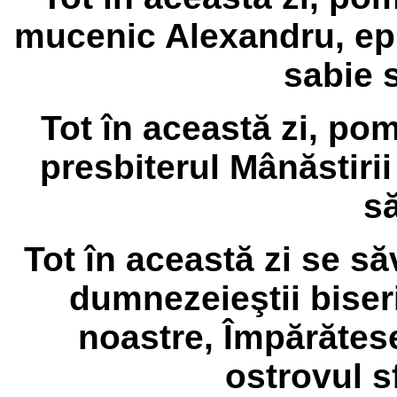
mucenic Alexandru, epi
sabie s
Tot în această zi, po
presbiterul Mânăstirii
să
Tot în această zi se săv
dumnezeieştii biseri
noastre, Împărătesei
ostrovul sf