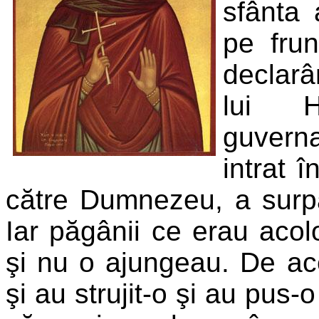
sfânta 
pe frun
declarâ
lui H
guverna
intrat 
către Dumnezeu, a surpat 
Iar păgânii ce erau acol
şi nu o ajungeau. De ac
şi au strujit-o şi au pus