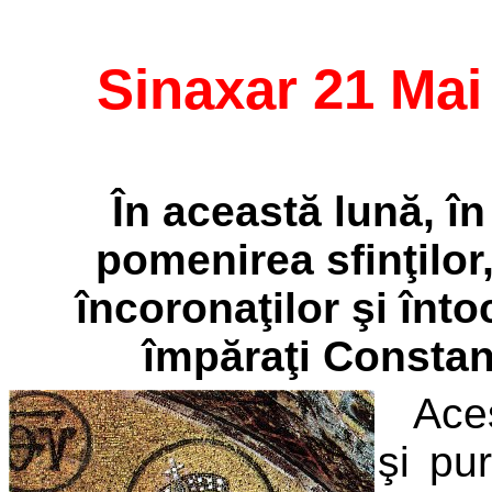
Sinaxar 21 Mai
În această lună, în
pomenirea sfinţilor
încoronaţilor şi înto
împăraţi Constan
Aces
şi pu