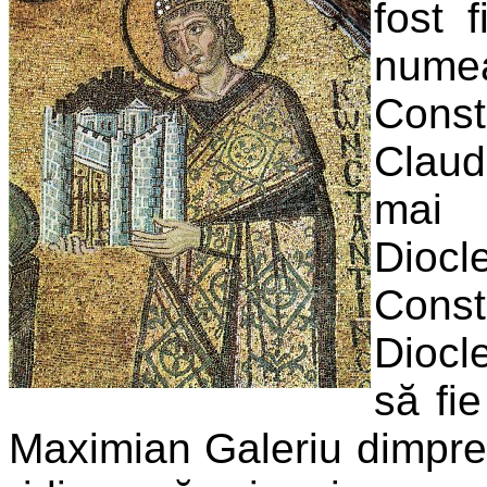
fost 
numea
Const
Claud
mai 
Diocl
Const
Diocl
să fie
Maximian Galeriu dimpreun