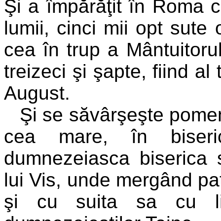
Şi a împărăţit în Roma c
lumii, cinci mii opt sute
cea în trup a Mântuitoru
treizeci şi şapte, fiind al
August.
Şi se săvârşeşte pomeni
cea mare, în biseric
dumnezeiasca biserica 
lui Vis, unde mergând pa
şi cu suita sa cu li