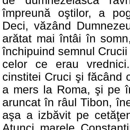
de dumnezeiasca râv
împreună oştilor, a pog
Deci, văzând Dumnezeu c
arătat mai întâi în somn
închipuind semnul Crucii 
celor ce erau vrednici
cinstitei Cruci şi făcând
a mers la Roma, şi pe în
aruncat în râul Tibon, în
aşa a izbăvit pe cetăţen
Atunci marele Constanti