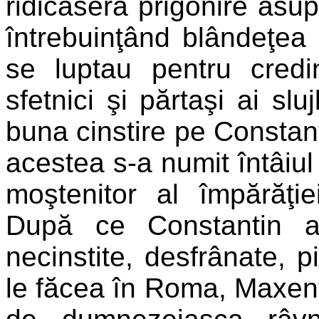
ridicaseră prigonire asupr
întrebuinţând blândeţea 
se luptau pentru credin
sfetnici şi părtaşi ai slu
buna cinstire pe Constanti
acestea s-a numit întâiul 
moştenitor al împărăţiei
După ce Constantin a f
necinstite, desfrânate, p
le făcea în Roma, Maxenţiu