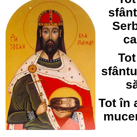
sfânt
Serb
ca
Tot
sfântu
să
Tot în
mucen