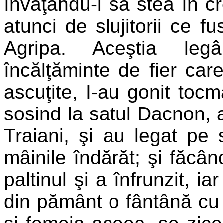
învăţându-i să stea în cre
atunci de slujitorii ce f
Agripa. Aceştia legâ
încălţăminte de fier car
ascuţite, I-au gonit toc
sosind la satul Dacnon, 
Traiani, şi au legat pe 
mâinile îndărăt; şi făcân
paltinul şi a înfrunzit, i
din pământ o fântână cu 