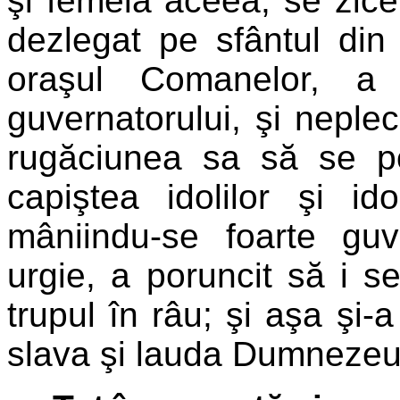
şi femeia aceea, se zice
dezlegat pe sfântul din 
oraşul Comanelor, a 
guvernatorului, şi neplec
rugăciunea sa să se p
capiştea idolilor şi id
mâniindu-se foarte guv
urgie, a poruncit să i s
trupul în râu; şi aşa şi-
slava şi lauda Dumnezeul