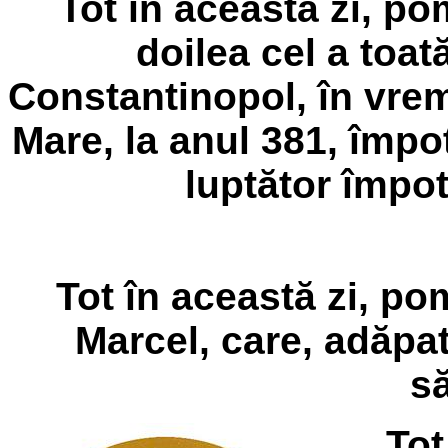
Tot în această zi, po
doilea cel a toat
Constantinopol, în vre
Mare, la anul 381, împot
luptător împot
Tot în această zi, p
Marcel, care, adăpat
să
Tot