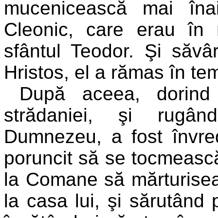
mucenicească mai înai
Cleonic, care erau în r
sfântul Teodor. Şi săvâ
Hristos, el a rămas în tem
După aceea, dorind
strădaniei, şi rugân
Dumnezeu, a fost învredn
poruncit să se tocmească
la Comane să mărturisea
la casa lui, şi sărutând p