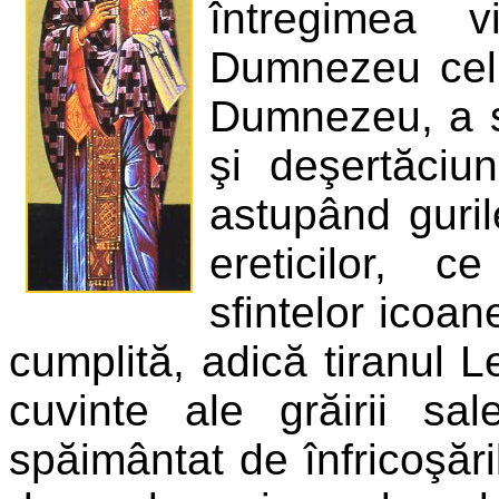
întregimea v
Dumnezeu celui
Dumnezeu, a st
şi deşertăciu
astupând guri
ereticilor, 
sfintelor icoan
cumplită, adică tiranul 
cuvinte ale grăirii sa
spăimântat de înfricoşări