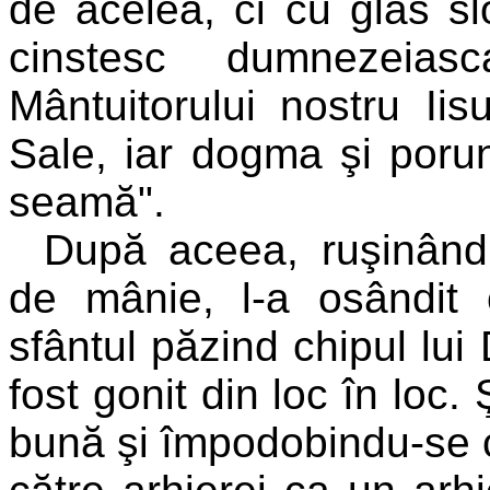
de acelea, ci cu glas sl
cinstesc dumnezeias
Mântuitorului nostru Iisu
Sale, iar dogma şi poru
seamă".
După aceea, ruşinându
de mânie, l-a osândit 
sfântul păzind chipul lui
fost gonit din loc în loc
bună şi împodobindu-se c