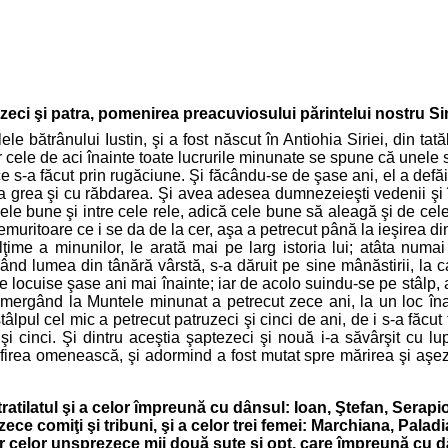
ăzeci şi patra, pomenirea preacuviosului părintelui nostru 
lele bătrânului Iustin, şi a fost născut în Antiohia Siriei, din ta
r cele de aci înainte toate lucrurile minunate se spune că unele s
e s-a făcut prin rugăciune. Şi făcându-se de şase ani, el a defăim
 grea şi cu răbdarea. Şi avea adesea dumnezeieşti vedenii şi îng
ele bune şi intre cele rele, adică cele bune să aleagă şi de cele
uritoare ce i se da de la cer, aşa a petrecut până la ieşirea din
ime a minunilor, le arată mai pe larg istoria lui; atâta numai
nd lumea din tânără vârstă, s-a dăruit pe sine mânăstirii, la c
e locuise şase ani mai înainte; iar de acolo suindu-se pe stâlp, a
mergând la Muntele minunat a petrecut zece ani, la un loc îna
tâlpul cel mic a petrecut patruzeci şi cinci de ani, de i s-a făcut
 şi cinci. Şi dintru aceştia şaptezeci şi nouă i-a săvârşit cu lup
firea omenească, şi adormind a fost mutat spre mărirea şi aşe
tratilatul şi a celor împreună cu dânsul: Ioan, Ştefan, Serapi
ece comiţi şi tribuni, şi a celor trei femei: Marchiana, Paladi
ror celor unsprezece mii două sute şi opt, care împreună cu d