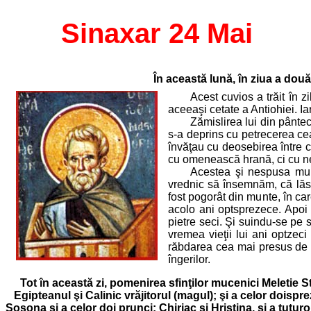
Sinaxar 24 Mai
În această lună, în ziua a dou
Acest cuvios a trăit în zi
aceeaşi cetate a Antiohiei. Ia
Zămislirea lui din pântec
s-a deprins cu petrecerea cea
învăţau cu deosebirea între c
cu omenească hrană, ci cu nem
Acestea şi nespusa mulţ
vrednic să însemnăm, că lăsâ
fost pogorât din munte, în car
acolo ani optsprezece. Apoi 
pietre seci. Şi suindu-se pe s
vremea vieţii lui ani optzeci
răbdarea cea mai presus de 
îngerilor.
Tot în această zi, pomenirea sfinţilor mucenici Meletie S
Egipteanul şi Calinic vrăjitorul (magul); şi a celor doisprez
Sosona şi a celor doi prunci: Chiriac şi Hristina, şi a tutu