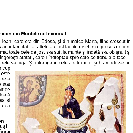
Simeon din Muntele cel minunat.
tăl Ioan, care era din Edesa, şi din maica Marta, fiind crescut în
-au întâmplat, iar altele au fost făcute de el, mai presus de om.
at toate cele de jos, s-a suit la munte şi îndată s-a obişnuit şi
ereşti arătări, care-I îndreptau spre cele ce trebuia a face, îl
 rele să fugă. Şi înfrângând cele ale trupului şi hrănindu-se nu
 trup.
 este
are a
 stat
lt de
 toată
ta şi
zarea
on
a şi
ânşii