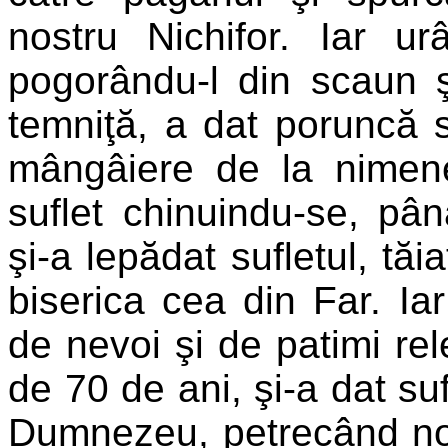
nostru Nichifor. Iar u
pogorându-l din scaun ş
temniţă, a dat poruncă 
mângâiere de la nimen
suflet chinuindu-se, pâ
şi-a lepădat sufletul, tăi
biserica cea din Far. Iar 
de nevoi şi de patimi rele
de 70 de ani, şi-a dat suf
Dumnezeu, petrecând nouă