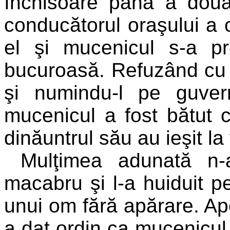
închisoare până a doua
conducătorul oraşului a 
el şi mucenicul s-a pr
bucuroasă. Refuzând cu 
şi numindu-l pe guver
mucenicul a fost bătut 
dinăuntrul său au ieşit la
Mulţimea adunată n-a
macabru şi l-a huiduit p
unui om fără apărare. Apo
a dat ordin ca mucenicul 