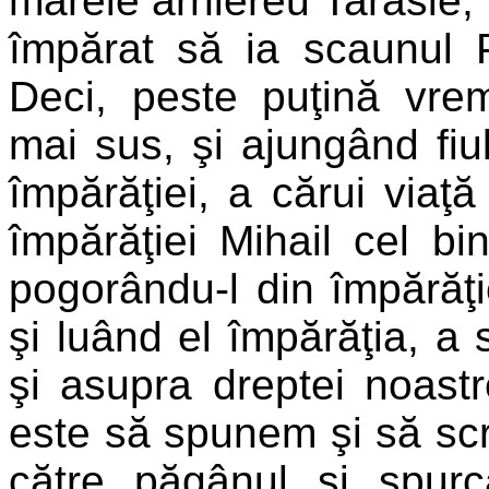
marele arhiereu Tarasie, 
împărat să ia scaunul Pa
Deci, peste puţină vre
mai sus, şi ajungând fiu
împărăţiei, a cărui viaţă 
împărăţiei Mihail cel bi
pogorându-l din împărăţ
şi luând el împărăţia, a s
şi asupra dreptei noastr
este să spunem şi să scr
către păgânul şi spurca