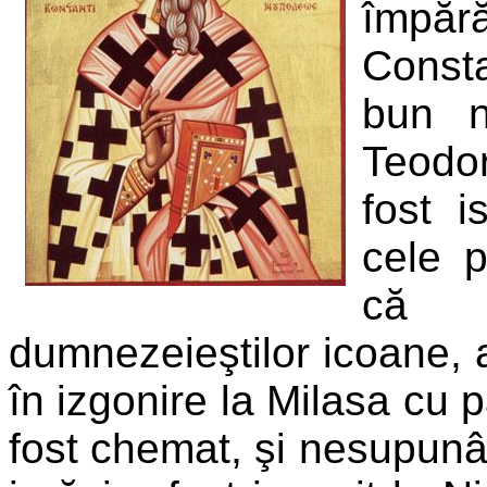
împ
Consta
bun n
Teodor
fost i
cele p
că 
dumnezeieştilor icoane, a 
în izgonire la Milasa cu 
fost chemat, şi nesupunâ