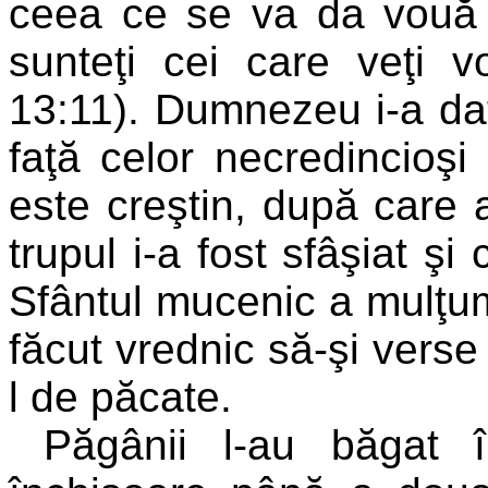
ceea ce se va da vouă 
sunteţi cei care veţi v
13:11). Dumnezeu i-a dat
faţă celor necredincioşi
este creştin, după care a
trupul i-a fost sfâşiat ş
Sfântul mucenic a mulţum
făcut vrednic să-şi verse
l de păcate.
Păgânii l-au băgat î