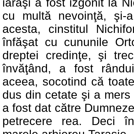
iarăşi a fost izgonit la N
cu multă nevoinţă, şi-a 
acesta, cinstitul Nichi
înfăşat cu cununile Ort
dreptei credinţe, şi tre
învăţând, a fost rândui
aceea, socotind că toate
dus din cetate şi a mers 
a fost dat către Dumneze
petrecere rea. Deci î