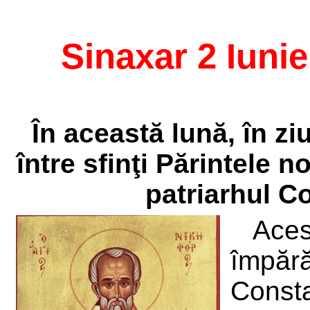
Sinaxar 2 Iunie
În această lună, în z
între sfinţi Părintele n
patriarhul C
Ace
împăr
Const