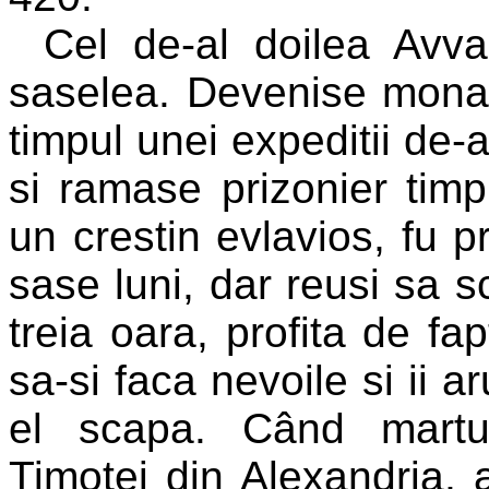
Cel de-al doilea Avva
saselea. Devenise monah 
timpul unei expeditii de-a 
si ramase prizonier tim
un crestin evlavios, fu p
sase luni, dar reusi sa s
treia oara, profita de fa
sa-si faca nevoile si ii a
el scapa. Când martur
Timotei din Alexandria,