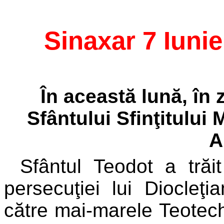
Sinaxar 7 Iunie
În această lună, în
Sfântului Sfinţitului
A
Sfântul Teodot a trăi
persecuţiei lui Diocleţi
către mai-marele Teotechi