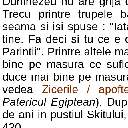
Dumnezeu nu are grija d
Trecu printre trupele 
seama si isi spuse : "Ia
tine. Fa deci si tu ce e
Parintii". Printre altele 
bine pe masura ce suflet
duce mai bine pe masura
vedea
Zicerile / apof
Patericul Egiptean
). Dup
de ani in pustiul Skitului
420.