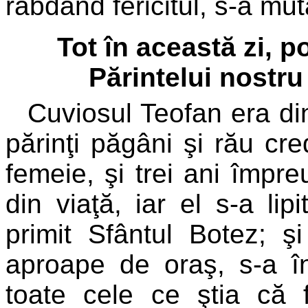
răbdând fericitul, s-a mu
Tot în această zi, 
Părintelui nostr
Cuviosul Teofan era din
părinţi păgâni şi rău cre
femeie, şi trei ani împr
din viaţă, iar el s-a lip
primit Sfântul Botez; ş
aproape de oraş, s-a în
toate cele ce ştia că 