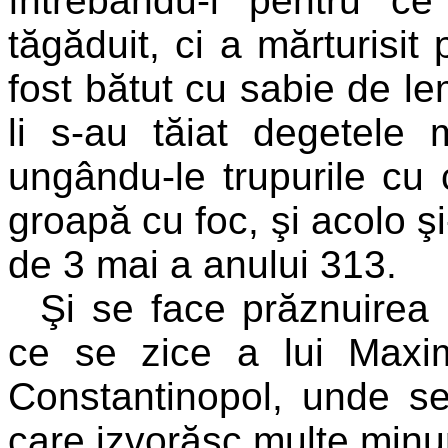
întrebându-l pentru ce
tăgăduit, ci a mărturisit 
fost bătut cu sabie de le
li s-au tăiat degetele m
ungându-le trupurile cu c
groapă cu foc, şi acolo şi-
de 3 mai a anului 313.
Şi se face prăznuirea 
ce se zice a lui Maxi
Constantinopol, unde se 
care izvorăsc multe minun