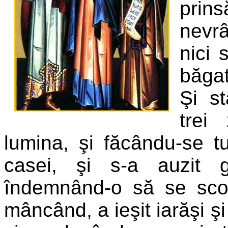
prin
nevr
nici 
băgat
Şi s
trei
lumina, şi făcându-se t
casei, şi s-a auzit 
îndemnând-o să se sco
mâncând, a ieşit iarăşi şi