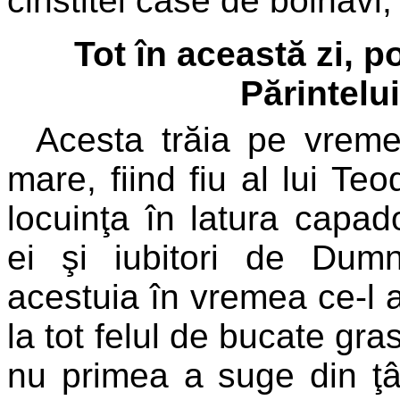
cinstitei case de bolnavi,
Tot în această zi, 
Părintelu
Acesta trăia pe vreme
mare, fiind fiu al lui Te
locuinţa în latura capado
ei şi iubitori de Du
acestuia în vremea ce-l 
la tot felul de bucate gra
nu primea a suge din ţâ