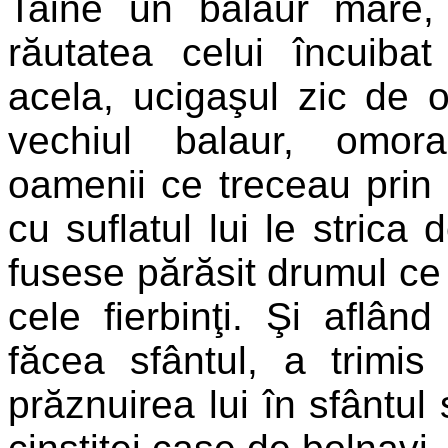
Taine un balaur mare,
răutatea celui încuibat
acela, ucigaşul zic de 
vechiul balaur, omo
oamenii ce treceau prin 
cu suflatul lui le strica 
fusese părăsit drumul ce 
cele fierbinţi. Şi aflân
făcea sfântul, a trimi
prăznuirea lui în sfântul 