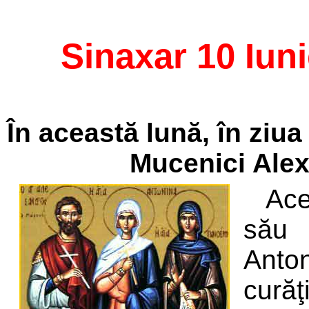
Sinaxar 10 Iun
În această lună, în ziua
Mucenici Alex
Ace
său
Anto
cură