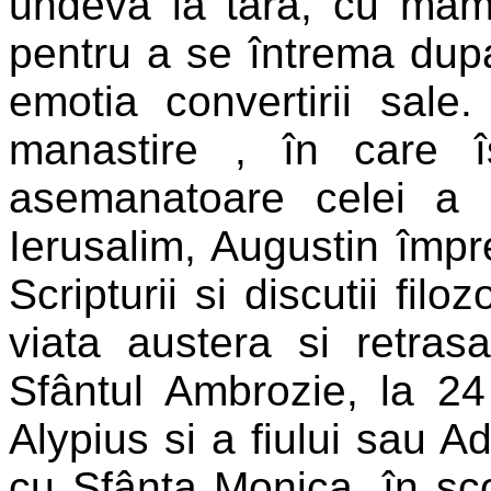
undeva la tara, cu mama
pentru a se întrema dup
emotia convertirii sal
manastire , în care 
asemanatoare celei a c
Ierusalim, Augustin împ
Scripturii si discutii fil
viata austera si retras
Sfântul Ambrozie, la 24
Alypius si a fiului sau A
cu Sfânta Monica, în sco