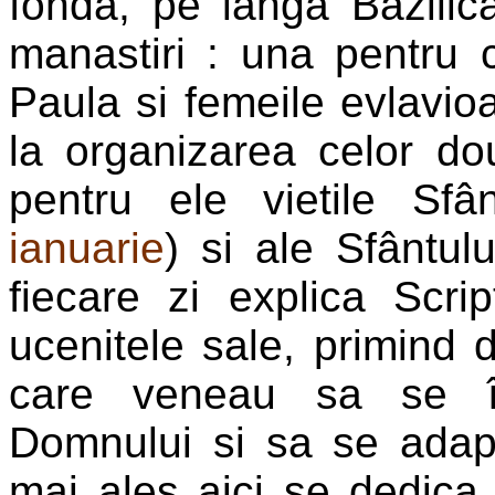
fonda, pe lânga Bazilica
manastiri : una pentru 
Paula si femeile evlavi
la organizarea celor do
pentru ele vietile Sfâ
ianuarie
) si ale Sfântul
fiecare zi explica Scri
ucenitele sale, primind d
care veneau sa se în
Domnului si sa se adape 
mai ales aici se dedica 