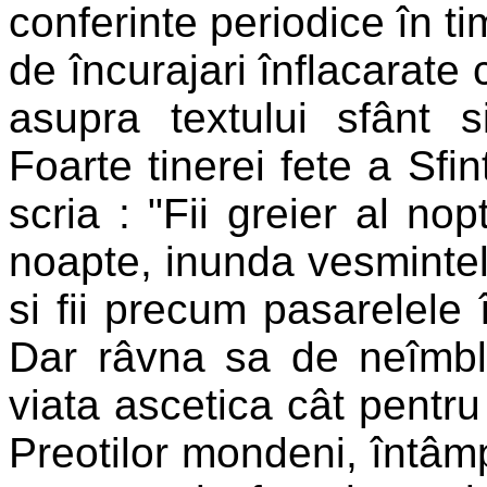
conferinte periodice în ti
de încurajari înflacarate 
asupra textului sfânt s
Foarte tinerei fete a Sfin
scria : "Fii greier al nop
noapte, inunda vesmintel
si fii precum pasarelele î
Dar râvna sa de neîmblâ
viata ascetica cât pent
Preotilor mondeni, întâm