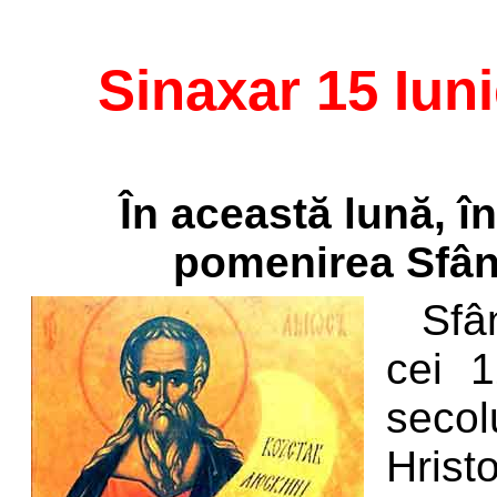
Sinaxar 15 Iun
În această lună, î
pomenirea Sfân
Sfâ
cei 1
seco
Hrist