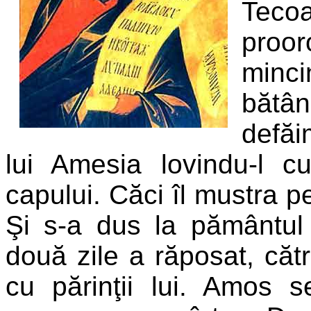
Tecoa
proor
minc
bătân
defăim
lui Amesia lovindu-l c
capului. Căci îl mustra pe
Şi s-a dus la pământul 
două zile a răposat, cătr
cu părinţii lui. Amos se