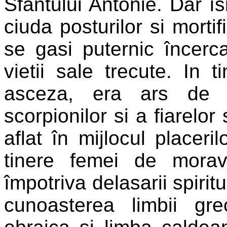
Sfântului Antonie. Dar îs
ciuda posturilor si mortif
se gasi puternic încerca
vietii sale trecute. In 
asceza, era ars de s
scorpionilor si a fiarelor
aflat în mijlocul placer
tinere femei de morav
împotriva
delasarii spirit
cunoasterea limbii gre