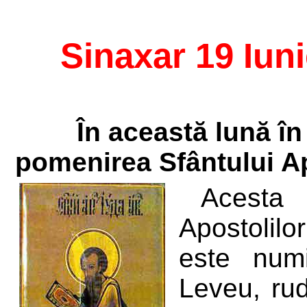
Sinaxar 19 Iun
În această lună î
pomenirea Sfântului A
Acesta
Apostolilo
este num
Leveu, rud