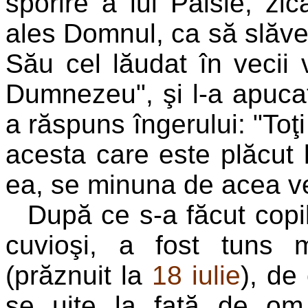
sporire a lui Paisie, zic
ales Domnul, ca să slăve
Său cel lăudat în vecii v
Dumnezeu", şi l-a apuca
a răspuns îngerului: "Toţi
acesta care este plăcut 
ea, se minuna de acea v
După ce s-a făcut copila
cuvioşi, a fost tuns
(prăznuit la
18 iulie
), de
se uite la faţă de om.