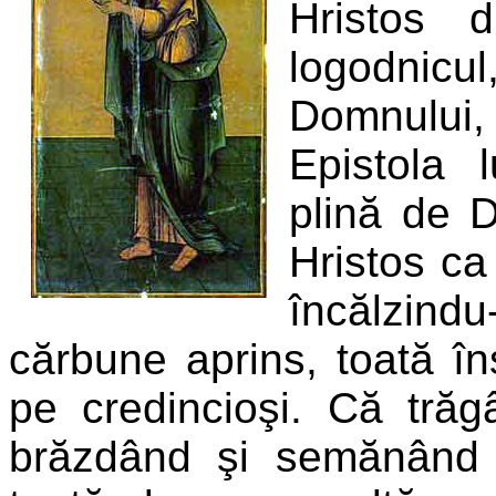
Hristos d
logodnicul,
Domnului, 
Epistola 
plină de D
Hristos ca 
încălzindu
cărbune aprins, toată în
pe credincioşi. Că trăgâ
brăzdând şi semănând 