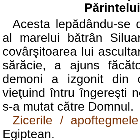
Părintelu
Acesta lepădându-se d
al marelui bătrân Silua
covârşitoarea lui asculta
sărăcie, a ajuns făcăt
demoni a izgonit din 
vieţuind întru îngereşti n
s-a mutat către Domnul.
Zicerile / apoftegmel
Egiptean.