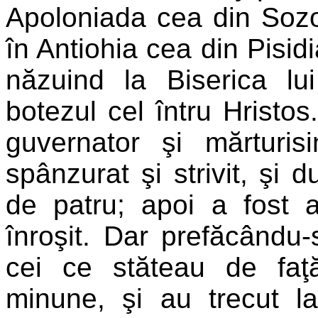
Apoloniada cea din Soz
în Antiohia cea din Pisid
năzuind la Biserica lui
botezul cel întru Hristos
guvernator şi mărturis
spânzurat şi strivit, şi d
de patru; apoi a fost
înroşit. Dar prefăcându-s
cei ce stăteau de fa
minune, şi au trecut la