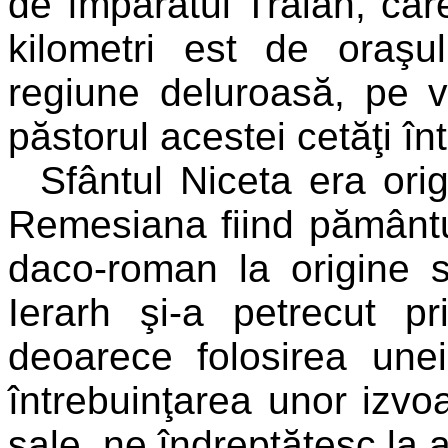
de împăratul Traian, car
kilometri est de oraşul
regiune deluroasă, pe v
păstorul acestei cetăţi în
Sfântul Niceta era ori
Remesiana fiind pământul
daco-roman la origine 
Ierarh şi-a petrecut p
deoarece folosirea une
întrebuinţarea unor izvoa
sale, ne îndreptăţesc la a