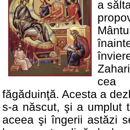
a sălt
propo
Mântui
înaint
învier
Zahari
cea s
făgăduinţă. Acesta a dezl
s-a născut, şi a umplut 
aceea şi îngerii astăzi 