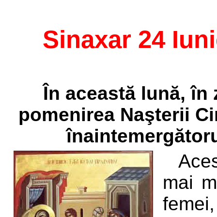
Sinaxar 24 Iun
În această lună, în 
pomenirea Naşterii Cin
înaintemergătoru
Aces
mai ma
femei,