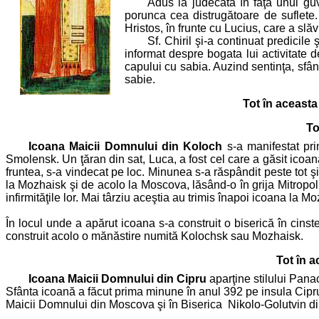
Adus la judecată în faţa unui guv
porunca cea distrugătoare de suflete.
Hristos, în frunte cu Lucius, care a slăv
Sf. Chiril şi-a continuat predicile
informat despre bogata lui activitate d
capului cu sabia. Auzind sentinţa, sfâ
sabie.
Tot în aceasta
To
Icoana Maicii Domnului din Koloch
s-a manifestat pri
Smolensk. Un ţăran din sat, Luca, a fost cel care a găsit icoa
fruntea, s-a vindecat pe loc. Minunea s-a răspândit peste tot 
la Mozhaisk şi de acolo la Moscova, lăsând-o în grija Mitropoli
infirmităţile lor. Mai târziu aceştia au trimis înapoi icoana la M
În locul unde a apărut icoana s-a construit o biserică în cinst
construit acolo o mănăstire numită Kolochsk sau Mozhaisk.
Tot în 
Icoana Maicii Domnului din Cipru
aparţine stilului Pana
Sfânta icoană a făcut prima minune în anul 392 pe insula Cipru
Maicii Domnului din Moscova şi în Biserica Nikolo-Golutvin di