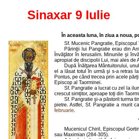
Sinaxar 9 Iulie
În aceasta luna, în ziua a noua, p
Sf. Mucenic Pangratie, Episcopul 
Părinţii lui Pangratie erau din An
Învăţător în Ierusalim. Minunile şi înv
apropiat de discipolii Lui, mai ales de
După Înălţarea Mântuitorului, unul 
el a lăsat totul în urmă şi s-a retras 
Pontus, pe când trecea prin acele părţi.
Episcop al Taorminei.
Sf. Pangratie a lucrat cu zel la il
crescut simţitor, aproape toţi din Taor
Sf. Pangratie şi-a păstorit turma ti
pietre. Astfel, Sf. Pangratie a murit 
februarie
.
Mucenicul Chiril, Episcopul Gortin
sau Maximian (284-305).