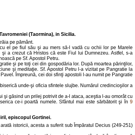
Tavromeniei (Taormina), in Sicilia.
 trăia pe pământ.
t cu el pe fiul său şi au mers să-l vadă cu ochii lor pe Marele
tie şi a crezut că Hristos că este Fiul lui Dumnezeu. Astfel, s-a
cunoască pe Sf. Apostol Petru.
gratie şi pe toţi cei din gospodăria lor. După moartea părinţilor,
ciune şi meditaţie. Sf. Apostol Petru l-a vizitat pe Pangratie la
l Pavel. Împreună, cei doi sfinţi apostoli l-au numit pe Pangratie
 biserică unde-şi oficia sfintele slujbe. Numărul credincioşilor a
 şi găsind un prilej potrivit de a-l ataca, aceştia l-au omorât cu
iserica ce-i poartă numele. Sfântul mai este sărbătorit şi în
9
ril, episcopul Gortinei.
rată istoricii, acesta a suferit sub Împăratul Decius (249-251)