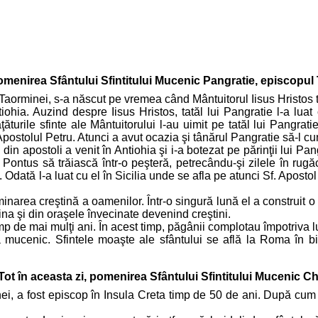
omenirea Sfântului Sfintitului Mucenic Pangratie, episcopul 
Taorminei, s-a născut pe vremea când Mântuitorul Iisus Hristos
tiohia. Auzind despre Iisus Hristos, tatăl lui Pangratie l-a lua
ăţăturile sfinte ale Mântuitorului l-au uimit pe tatăl lui Pangra
 Apostolul Petru. Atunci a avut ocazia şi tânărul Pangratie să-l 
din apostoli a venit în Antiohia şi i-a botezat pe părinţii lui Pan
la Pontus să trăiască într-o peşteră, petrecându-şi zilele în rugă
 Odată l-a luat cu el în Sicilia unde se afla pe atunci Sf. Aposto
uminarea creştină a oamenilor. Într-o singură lună el a construit o
mina şi din oraşele învecinate devenind creştini.
mp de mai mulţi ani. În acest timp, păgânii complotau împotriva lui
ca mucenic. Sfintele moaşte ale sfântului se află la Roma în b
Tot în aceasta zi, pomenirea Sfântului Sfintitului Mucenic Chi
ei, a fost episcop în Insula Creta timp de 50 de ani. După cum a