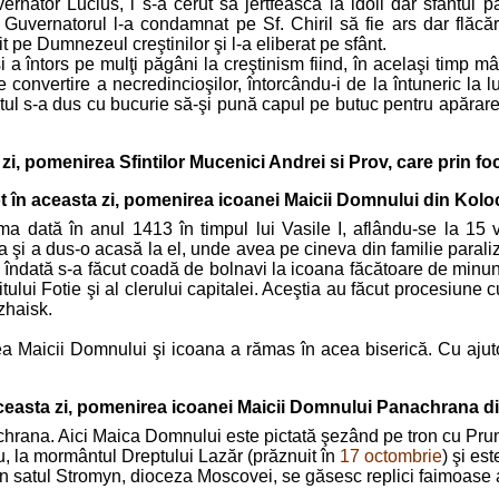
ernator Lucius, i s-a cerut să jertfească la idoli dar sfântul p
 Guvernatorul l-a condamnat pe Sf. Chiril să fie ars dar flăcă
it pe Dumnezeul creştinilor şi l-a eliberat pe sfânt.
 şi a întors pe mulţi păgâni la creştinism fiind, în acelaşi timp m
e convertire a necredincioşilor, întorcându-i de la întuneric la
ntul s-a dus cu bucurie să-şi pună capul pe butuc pentru apărar
 zi, pomenirea Sfintilor Mucenici Andrei si Prov, care prin foc
t în aceasta zi, pomenirea icoanei Maicii Domnului din Kolo
ma dată în anul 1413 în timpul lui Vasile I, aflându-se la 15
na şi a dus-o acasă la el, unde avea pe cineva din familie parali
şi îndată s-a făcut coadă de bolnavi la icoana făcătoare de minu
tului Fotie şi al clerului capitalei. Aceştia au făcut procesiun
ozhaisk.
ea Maicii Domnului şi icoana a rămas în acea biserică. Cu ajutoru
aceasta zi, pomenirea icoanei Maicii Domnului Panachrana di
chrana. Aici Maica Domnului este pictată şezând pe tron cu Prunc
, la mormântul Dreptului Lazăr (prăznuit în
17 octombrie
) şi es
n satul Stromyn, dioceza Moscovei, se găsesc replici faimoase 