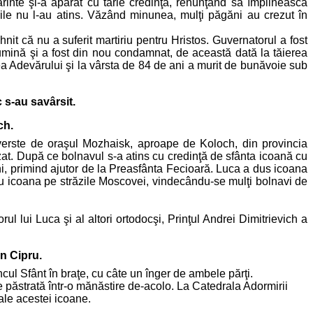
ărinte şi-a apărat cu tărie credinţa, renunţând să împlinească
rile nu l-au atins. Văzând minunea, mulţi păgăni au crezut în
âhnit că nu a suferit martiriu pentru Hristos. Guvernatorul a fost
 lumină şi a fost din nou condamnat, de această dată la tăierea
ea Adevărului şi la vârsta de 84 de ani a murit de bunăvoie sub
 s-au savârsit.
ch.
 verste de oraşul Mozhaisk, aproape de Koloch, din provincia
zat. După ce bolnavul s-a atins cu credinţă de sfânta icoană cu
ni, primind ajutor de la Preasfânta Fecioară. Luca a dus icoana
e cu icoana pe străzile Moscovei, vindecându-se mulţi bolnavi de
l lui Luca şi al altori ortodocşi, Prinţul Andrei Dimitrievich a
n Cipru.
ul Sfânt în braţe, cu câte un înger de ambele părţi.
te păstrată într-o mănăstire de-acolo. La Catedrala Adormirii
ale acestei icoane.