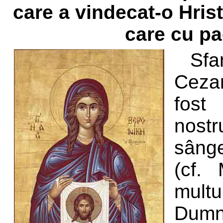
care a vindecat-o Hris
care cu pa
Sfa
Cezar
fost
nostr
sânge
(cf.
mult
Dumne