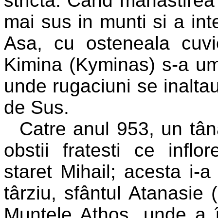
stricta. Cand manastirea s
mai sus in munti si a int
Asa, cu osteneala cuvio
Kimina (Kyminas) s-a ump
unde rugaciuni se inaltau
de Sus.
Catre anul 953, un tân
obstii fratesti ce infl
staret Mihail; acesta i-
târziu, sfântul Atanasie 
Muntele Athos, unde a 