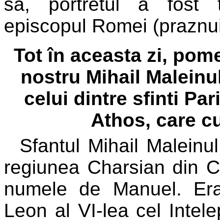
sa, portretul a fost 
episcopul Romei (praznui
Tot în aceasta zi, pom
nostru Mihail Maleinu
celui dintre sfinti Pa
Athos, care cu
Sfantul Mihail Maleinu
regiunea Charsian din Ca
numele de Manuel. Era
Leon al VI-lea cel Intel