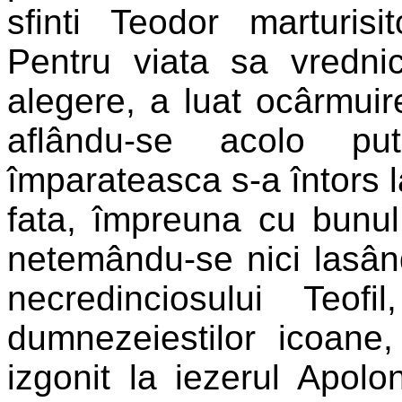
sfinti Teodor marturisi
Pentru viata sa vredni
alegere, a luat ocârmuirea
aflându-se acolo pu
împarateasca s-a întors l
fata, împreuna cu bunul 
netemându-se nici lasân
necredinciosului Teo
dumnezeiestilor icoane,
izgonit la iezerul Apoloni