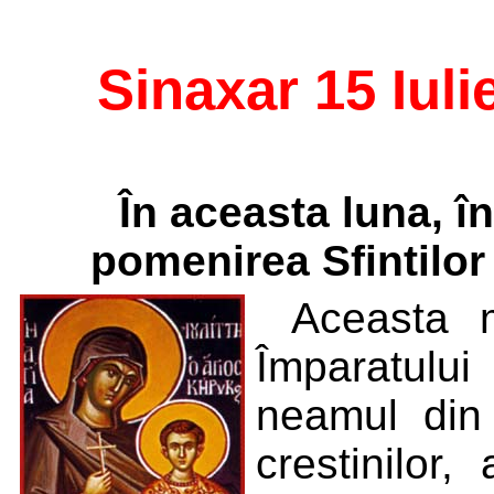
Sinaxar 15 Iuli
În aceasta luna, î
pomenirea Sfintilor 
Aceasta 
Împaratului
neamul din 
crestinilor,