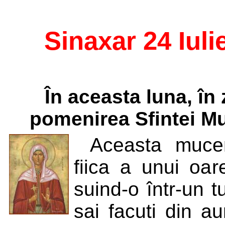
Sinaxar 24 Iuli
În aceasta luna, în 
pomenirea Sfintei Muc
Aceasta mucen
fiica a unui oar
suind-o într-un t
sai facuti din a