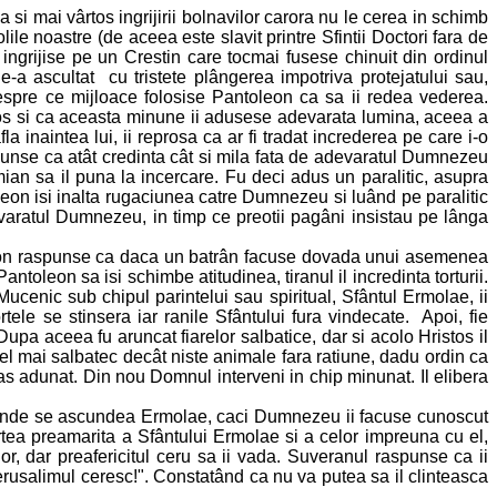
 si mai vârtos ingrijirii bolnavilor carora nu le cerea in schimb
le noastre (de aceea este slavit printre Sfintii Doctori fara de
l ingrijise pe un Crestin care tocmai fusese chinuit din ordinul
e-a ascultat cu tristete plângerea impotriva protejatului sau,
despre ce mijloace folosise Pantoleon ca sa ii redea vederea.
os si ca aceasta minune ii adusese adevarata lumina, aceea a
 inaintea lui, ii reprosa ca ar fi tradat increderea pe care i-o
raspunse ca atât credinta cât si mila fata de adevaratul Dumnezeu
imian sa il puna la incercare. Fu deci adus un paralitic, asupra
toleon isi inalta rugaciunea catre Dumnezeu si luând pe paralitic
varatul Dumnezeu, in timp ce preotii pagâni insistau pe lânga
eon raspunse ca daca un batrân facuse dovada unui asemenea
antoleon sa isi schimbe atitudinea, tiranul il incredinta torturii.
 Mucenic sub chipul parintelui sau spiritual, Sfântul Ermolae, ii
rtele se stinsera iar ranile Sfântului fura vindecate. Apoi, fie
Dupa aceea fu aruncat fiarelor salbatice, dar si acolo Hristos il
l mai salbatec decât niste animale fara ratiune, dadu ordin ca
ras adunat. Din nou Domnul interveni in chip minunat. Il elibera
 unde se ascundea Ermolae, caci Dumnezeu ii facuse cunoscut
tea preamarita a Sfântului Ermolae si a celor impreuna cu el,
r, dar preafericitul ceru sa ii vada. Suveranul raspunse ca ii
 Ierusalimul ceresc!". Constatând ca nu va putea sa il clinteasca