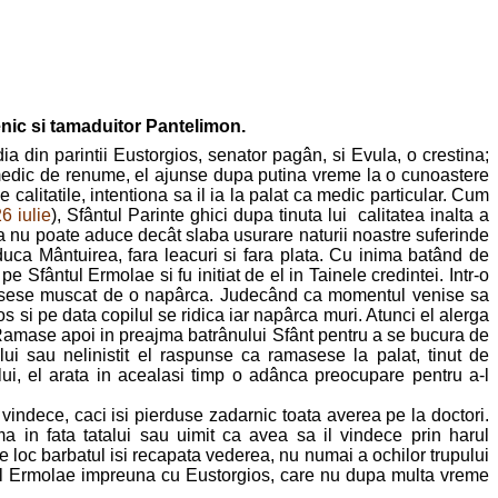
enic si tamaduitor Pantelimon.
ia din parintii Eustorgios, senator pagân, si Evula, o crestina;
 medic de renume, el ajunse dupa putina vreme la o cunoastere
calitatile, intentiona sa il ia la palat ca medic particular. Cum
6 iulie
), Sfântul Parinte ghici dupa tinuta lui calitatea inalta a
icala nu poate aduce decât slaba usurare naturii noastre suferinde
aduca Mântuirea, fara leacuri si fara plata. Cu inima batând de
e Sfântul Ermolae si fu initiat de el in Tainele credintei. Intr-o
 fusese muscat de o napârca. Judecând ca momentul venise sa
 si pe data copilul se ridica iar napârca muri. Atunci el alerga
. Ramase apoi in preajma batrânului Sfânt pentru a se bucura de
alui sau nelinistit el raspunse ca ramasese la palat, tinut de
ui, el arata in acealasi timp o adânca preocupare pentru a-l
vindece, caci isi pierduse zadarnic toata averea pe la doctori.
ma in fata tatalui sau uimit ca avea sa il vindece prin harul
e loc barbatul isi recapata vederea, nu numai a ochilor trupului
ântul Ermolae impreuna cu Eustorgios, care nu dupa multa vreme