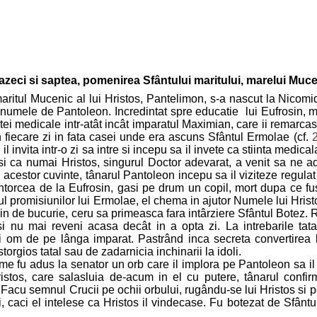
uazeci si saptea, pomenirea Sfântului maritului, marelui Muc
maritul Mucenic al lui Hristos, Pantelimon, s-a nascut la Nicomid
t numele de Pantoleon. Incredintat spre educatie lui Eufrosin,
tei medicale intr-atât incât imparatul Maximian, care ii remarcase 
n fiecare zi in fata casei unde era ascuns Sfântul Ermolae (cf.
2
 il invita intr-o zi sa intre si incepu sa il invete ca stiinta med
i si ca numai Hristos, singurul Doctor adevarat, a venit sa ne 
 acestor cuvinte, tânarul Pantoleon incepu sa il viziteze regulat p
intorcea de la Eufrosin, gasi pe drum un copil, mort dupa ce
 promisiunilor lui Ermolae, el chema in ajutor Numele lui Hristos
lin de bucurie, ceru sa primeasca fara intârziere Sfântul Botez
i si nu mai reveni acasa decât in a opta zi. La intrebarile tat
 om de pe lânga imparat. Pastrând inca secreta convertirea l
orgios tatal sau de zadarnicia inchinarii la idoli.
e fu adus la senator un orb care il implora pe Pantoleon sa il 
ristos, care salasluia de-acum in el cu putere, tânarul confir
Facu semnul Crucii pe ochii orbului, rugându-se lui Hristos si p
lui, caci el intelese ca Hristos il vindecase. Fu botezat de Sf