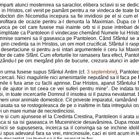
parti atunci mostenirea sa saracilor, elibera sclavii si se dedica
in Hristos, cel venit pe pamânt pentru a ne vindeca de toate boli
ti doctori din Nicomidia incepura sa fie invidiosi pe el si cum e
 profitara de ocazie pentru a-l denunta la Maximian. Dupa ce l
nvoca pe cel care fusese mai inainte orb si ii puse intrebari 
implitate ca Pantoleon il vindecase chemând Numele lui Hrist
 trimise oameni sa il gaseasca pe Pantoleon. Când Sfântul se afla
ei prin credinta sa in Hristos, un om mort crucificat. Sfântul ii 
e desertaciune si pentru a-si intari argumentele ii ceru lui Max
ritor de catre Sfânt. Cum eforturile lor ramasera fara efect, Pan
azându-l pe om mergând plin de bucurie, crezura atunci in ade
in urma fusese supus Sfântul Antim (cf.
3 septembrie
), Pantol
ncercari. Nici magulirile nici amenintarile neputând sa il faca pe P
anile ii fura arse cu faclii aprinse. Dar Hristos, aparut Sfântului
fi de ajutor in tot ceea ce vei suferi pentru mine". De indata to
i, in toate incercarile Domnul il insotea si il pazea nevatamat. 
meni unor animale domestice. Cit priveste imparatul, ramânând e
 lasata sa se rostogoleasca de pe o inaltime in fata intregului o
ea ei un mare numar de necredinciosi.
 si cum ajunsese el la Credinta Crestina, Pantoleon ii arata
sca si sa isi gaseasca in Muceninicie desavârsirea. Dupa moar
cii se supusesera, incerca sa il convinga sa se inchine idolilo
 "Ai spus adevarul fara sa vrei, mincinosule, caci ei sint acum in
ecapitat iar trupul sa ii fie aruncat in foc.