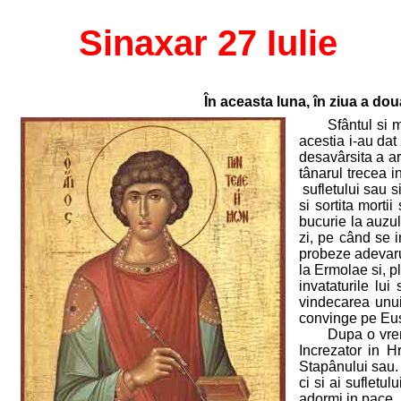
Sinaxar 27 Iulie
În aceasta luna, în ziua a do
Sfântul si 
acestia i-au da
desavârsita a ar
tânarul trecea i
sufletului sau si
si sortita morti
bucurie la auzul
zi, pe când se 
probeze adevarul
la Ermolae si, p
invataturile lu
vindecarea unui
convinge pe Eust
Dupa o vrem
Increzator in H
Stapânului sau. 
ci si ai sufletu
adormi in pace.