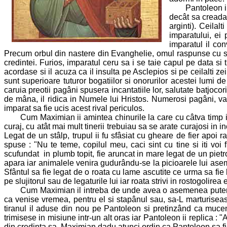
Pantoleon im
decât sa creada 
arginti). Ceilal
imparatului, ei
imparatul il co
Precum orbul din nastere din Evanghelie, omul raspunse cu s
credintei. Furios, imparatul ceru sa i se taie capul pe data si
acordase si il acuza ca il insulta pe Asclepios si pe ceilalti z
sunt superioare tuturor bogatiilor si onorurilor acestei lumi d
caruia preotii pagâni spusera incantatiile lor, salutate batjoco
de mâna, il ridica in Numele lui Hristos. Numerosi pagâni, v
imparat sa fie ucis acest rival periculos.
Cum Maximian ii amintea chinurile la care cu câtva timp 
curaj, cu atât mai mult tinerii trebuiau sa se arate curajosi in i
Legat de un stâlp, trupul ii fu sfâsiat cu gheare de fier apoi r
spuse : "Nu te teme, copilul meu, caci sint cu tine si iti voi 
scufundat in plumb topit, fie aruncat in mare legat de un pietro
apara iar animalele venira gudurându-se la picioarele lui ase
Sfântul sa fie legat de o roata cu lame ascutite ce urma sa fie
pe slujitorul sau de legaturile lui iar roata strivi in rostogolir
Cum Maximian il intreba de unde avea o asemenea putere
ca venise vremea, pentru el si stapânul sau, sa-L marturisea
tiranul il aduse din nou pe Pantoleon si pretinzând ca muceni
trimisese in misiune intr-un alt oras iar Pantoleon ii replica :
din credinta sa, Maximian dadu atunci ordin ca Pantoleon sa fie d