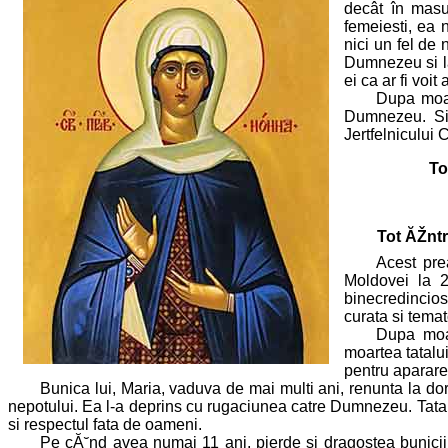
decât în masur
femeiesti, ea 
nici un fel de
Dumnezeu si la
ei ca ar fi voi
Dupa moar
Dumnezeu. Si-a
Jertfelnicului 
To
Tot ĂŽntr
Acest pre
Moldovei la 2
binecredincios
curata si tema
Dupa moar
moartea tatalu
pentru apararea
Bunica lui, Maria, vaduva de mai multi ani, renunta la dor
nepotului. Ea l-a deprins cu rugaciunea catre Dumnezeu. Tatal o
si respectul fata de oameni.
Pe cĂ˘nd avea numai 11 ani, pierde si dragostea bunicii