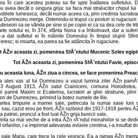
a în care acestea puteau sa fie spre înaltarea sufletului. De
nu avea decât o singura grija: sa faca mai stralucitor chipul lu
 noblete lumeasca, decât numai aceea ca, prin credinta lucratoa
 Dumnezeu merge. Ostenindu-si trupul cu posturi si rugaciuni 
t adeseori sa se vânda pe sine si pe copiii ei ca sa dea cele de trb
te sotului ei, în 374, sfânta Nona s-a îmbolnavit, dar a suferi
 dat sufletul ei în mâinile Domnului în timpul slujirii Sfint
Ceresc; si moarta, ea parea sa fie adâncita în rugaciune.
t ĂŽn aceasta zi, pomenirea SfĂ˘ntului Mucenic Solev egipt
Tot ĂŽn aceasta zi, pomenirea SfĂ˘ntului Favie, episc
u aceasta luna, ĂŽn ziua a cincea, se face pomenirea Preacu
a ales vas al lui Dumnezeu a vazut lumina zilei ĂŽn pamĂ˘n
3 August 1913, ĂŽn satul Crainiceni, comuna Horodistea, 
ii parinti Maxim si Ecaterina, lucratori ai gliei strabune, plini
tori de Dumnezeu, primind la botez numele de Ilie.
tea timpurie a mamei sale, petrecuta la numai sase luni d
i sau, cazut erou pe front, ĂŽn razboiul din 1917-1918 pentru Ă
 patriei, pruncul a fost luat ĂŽn grija bunicii sale.
inta sa mai veche de a intra ĂŽn rĂ˘ndul monahiilor si se dedica
rfanilor, i-a imprimat adevarata evlavie crestina, i-a insuflat d
 sale Maria, care trece la cele vesnice. Ea a ramas ĂŽn memori