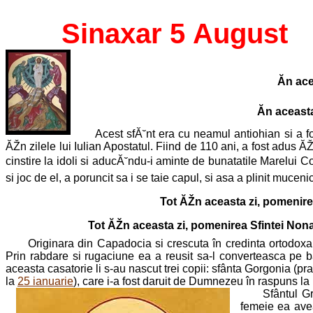
Sinaxar 5 August
Ăn ac
Ăn aceast
Acest sfĂ˘nt era cu neamul antiohian si a fo
ĂŽn zilele lui Iulian Apostatul. Fiind de 110 ani, a fost adus Ă
cinstire la idoli si aducĂ˘ndu-i aminte de bunatatile Marelui 
si joc de el, a poruncit sa i se taie capul, si asa a plinit mucen
Tot ĂŽn aceasta zi, pomenirea 
Tot ĂŽn aceasta zi, pomenirea Sfintei Non
Originara din Capadocia si crescuta în credinta ortodoxa
Prin rabdare si rugaciune ea a reusit sa-l converteasca pe b
aceasta casatorie li s-au nascut trei copii: sfânta Gorgonia (pr
la
25 ianuarie
), care i-a fost daruit de Dumnezeu în raspuns la 
Sfântul Gr
femeie ea avea