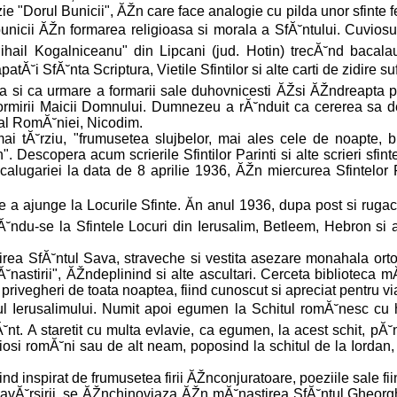
e "Dorul Bunicii", ĂŽn care face analogie cu pilda unor sfinte 
unicii ĂŽn formarea religioasa si morala a SfĂ˘ntului. Cuvios
ihail Kogalniceanu" din Lipcani (jud. Hotin) trecĂ˘nd bacal
patĂ˘i SfĂ˘nta Scriptura, Vietile Sfintilor si alte carti de zidire s
 si ca urmare a formarii sale duhovnicesti ĂŽsi ĂŽndreapta p
ormirii Maicii Domnului. Dumnezeu a rĂ˘nduit ca cererea sa 
h al RomĂ˘niei, Nicodim.
ai tĂ˘rziu, "frumusetea slujbelor, mai ales cele de noapte, bl
". Descopera acum scrierile Sfintilor Parinti si alte scrieri sfint
 calugariei la data de 8 aprilie 1936, ĂŽn miercurea Sfintelor 
de a ajunge la Locurile Sfinte. Ăn anul 1936, dupa post si rug
˘ndu-se la Sfintele Locuri din Ierusalim, Betleem, Hebron si a
rea SfĂ˘ntul Sava, straveche si vestita asezare monahala ort
Ă˘nastirii", ĂŽndeplinind si alte ascultari. Cerceta biblioteca 
n privegheri de toata noaptea, fiind cunoscut si apreciat pentru v
hul Ierusalimului. Numit apoi egumen la Schitul romĂ˘nesc cu h
˘nt. A staretit cu multa evlavie, ca egumen, la acest schit, p
edinciosi romĂ˘ni sau de alt neam, poposind la schitul de la Ior
 fiind inspirat de frumusetea firii ĂŽnconjuratoare, poeziile sale
avĂ˘rsirii, se ĂŽnchinoviaza ĂŽn mĂ˘nastirea SfĂ˘ntul Gheorghe