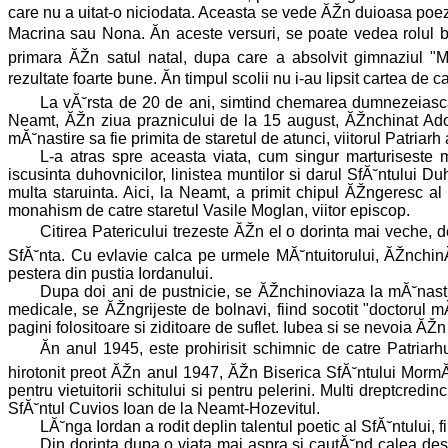
care nu a uitat-o niciodata. Aceasta se vede ĂŽn duioasa poezi
Macrina sau Nona. Ăn aceste versuri, se poate vedea rolul b
primara ĂŽn satul natal, dupa care a absolvit gimnaziul "M
rezultate foarte bune. Ăn timpul scolii nu i-au lipsit cartea de ca
La vĂ˘rsta de 20 de ani, simtind chemarea dumnezeiasca
Neamt, ĂŽn ziua praznicului de la 15 august, ĂŽnchinat Ad
mĂ˘nastire sa fie primita de staretul de atunci, viitorul Patriar
L-a atras spre aceasta viata, cum singur marturiseste m
iscusinta duhovnicilor, linistea muntilor si darul SfĂ˘ntului Duh
multa staruinta. Aici, la Neamt, a primit chipul ĂŽngeresc al
monahism de catre staretul Vasile Moglan, viitor episcop.
Citirea Patericului trezeste ĂŽn el o dorinta mai veche, 
SfĂ˘nta. Cu evlavie calca pe urmele MĂ˘ntuitorului, ĂŽnchinĂ
pestera din pustia Iordanului.
Dupa doi ani de pustnicie, se ĂŽnchinoviaza la mĂ˘nasti
medicale, se ĂŽngrijeste de bolnavi, fiind socotit "doctorul m
pagini folositoare si ziditoare de suflet. Iubea si se nevoia ĂŽ
Ăn anul 1945, este prohirisit schimnic de catre Patriar
hirotonit preot ĂŽn anul 1947, ĂŽn Biserica SfĂ˘ntului MormĂ
pentru vietuitorii schitului si pentru pelerini. Multi dreptcr
SfĂ˘ntul Cuvios Ioan de la Neamt-Hozevitul.
LĂ˘nga Iordan a rodit deplin talentul poetic al SfĂ˘ntului,
Din dorinta dupa o viata mai aspra si cautĂ˘nd calea des