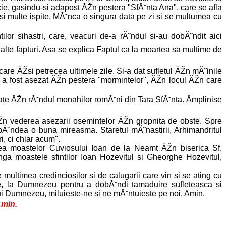
icie, gasindu-si adapost ĂŽn pestera "SfĂ˘nta Ana", care se afla
l si multe ispite. MĂ˘nca o singura data pe zi si se multumea cu
tilor sihastri, care, veacuri de-a rĂ˘ndul si-au dobĂ˘ndit aici
alte fapturi. Asa se explica Faptul ca la moartea sa multime de
are ĂŽsi petrecea ultimele zile. Si-a dat sufletul ĂŽn mĂ˘inile
 a fost asezat ĂŽn pestera "mormintelor", ĂŽn locul ĂŽn care
˘iate ĂŽn rĂ˘ndul monahilor romĂ˘ni din Tara SfĂ˘nta. Ămplinise
Žn vederea asezarii osemintelor ĂŽn gropnita de obste. Spre
spĂ˘ndea o buna mireasma. Staretul mĂ˘nastirii, Arhimandritul
, ci chiar acum".
area moastelor Cuviosului Ioan de la Neamt ĂŽn biserica Sf.
nga moastele sfintilor Ioan Hozevitul si Gheorghe Hozevitul,
de multimea credinciosilor si de calugarii care vin si se ating cu
ale, la Dumnezeu pentru a dobĂ˘ndi tamaduire sufleteasca si
ui Dumnezeu, miluieste-ne si ne mĂ˘ntuieste pe noi. Amin.
Amin.