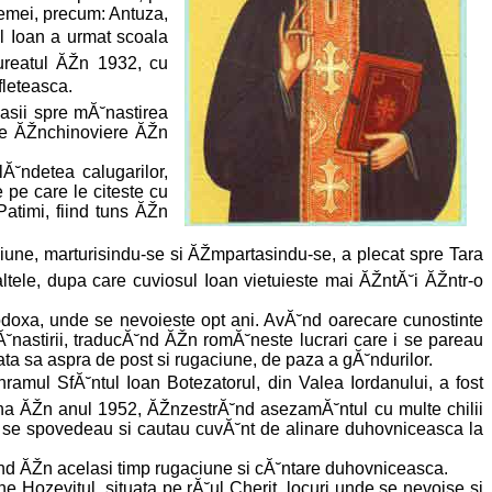
femei, precum: Antuza,
ul Ioan a urmat scoala
aureatul ĂŽn 1932, cu
ufleteasca.
asii spre mĂ˘nastirea
de ĂŽnchinoviere ĂŽn
Ă˘ndetea calugarilor,
e pe care le citeste cu
Patimi, fiind tuns ĂŽn
aciune, marturisindu-se si ĂŽmpartasindu-se, a plecat spre Tara
ltele, dupa care cuviosul Ioan vietuieste mai ĂŽntĂ˘i ĂŽntr-o
odoxa, unde se nevoieste opt ani. AvĂ˘nd oarecare cunostinte
mĂ˘nastirii, traducĂ˘nd ĂŽn romĂ˘neste lucrari care i se pareau
iata sa aspra de post si rugaciune, de paza a gĂ˘ndurilor.
ramul SfĂ˘ntul Ioan Botezatorul, din Valea Iordanului, a fost
Ă˘na ĂŽn anul 1952, ĂŽnzestrĂ˘nd asezamĂ˘ntul cu multe chilii
dan, se spovedeau si cautau cuvĂ˘nt de alinare duhovniceasca la
 fiind ĂŽn acelasi timp rugaciune si cĂ˘ntare duhovniceasca.
 Hozevitul, situata pe rĂ˘ul Cherit, locuri unde se nevoise si