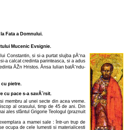
 la Fata a Domnului.
ntului Mucenic Evsignie.
lui Constantin, si si-a purtat slujba pĂ˘na
si-a calcat credinta parinteasca, si a adus
redinta ĂŽn Hristos. Ănsa Iulian batĂ˘ndu-
 cu pietre.
 cu pace s-a savĂ˘rsit.
z si membru al unei secte din acea vreme.
iscop al orasului, timp de 45 de ani. Din
mai ales sfântul Grigorie Teologul (praznuit
a exemplara a mamei sale : într-un trup de
se ocupa de cele lumesti si materialicesti