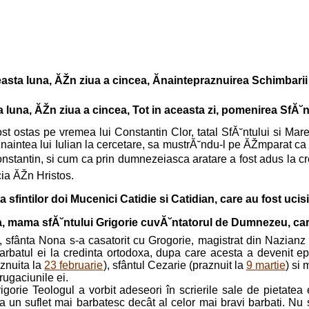
easta luna, ĂŽn ziua a cincea, Ănaintepraznuirea Schimbarii
a luna, ĂŽn ziua a cincea, Tot in aceasta zi, pomenirea SfĂ˘
st ostas pe vremea lui Constantin Clor, tatal SfĂ˘ntului si Mare
Žnaintea lui Iulian la cercetare, sa mustrĂ˘ndu-l pe ĂŽmparat ca 
Constantin, si cum ca prin dumnezeiasca aratare a fost adus la c
icia ĂŽn Hristos.
sfintilor doi Mucenici Catidie si Catidian, care au fost ucisi
a, mama sfĂ˘ntului Grigorie cuvĂ˘ntatorul de Dumnezeu, care
, sfânta Nona s-a casatorit cu Grogorie, magistrat din Nazian
arbatul ei la credinta ortodoxa, dupa care acesta a devenit ep
aznuita la
23 februarie
), sfântul Cezarie (praznuit la
9 martie
) si 
rugaciunile ei.
igorie Teologul a vorbit adeseori în scrierile sale de pietate
 un suflet mai barbatesc decât al celor mai bravi barbati. Nu 