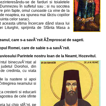
zinteresându-se de farduri si toialetele
i Dumnezeu în sufletul sau ; si nu socotea
re prin fapte, omul cunoaste ca vine de la
de noaptea, ea spunea mai târziu copiilor
uinta celor saraci.
t aceasta ultima încercare dând slava lui
ei Liturghii, sprijinita de Sfânta Masa a
eanul, care s-a savĂ˘rsit ĂŽmproscat de sageti.
opul Romei, care de sabie s-a savĂ˘rsit.
viosului Parintele nostru Ioan de la Neamt, Hozevitul.
tul binecuvĂ˘ntat al
judetul Dorohoi, din
 de credinta, cu viata
e la nastere si apoi
Žntregirea neamului si
 cresterii si educarii
ragostea de cele sfinte
a lui chip sfĂ˘nt, pe