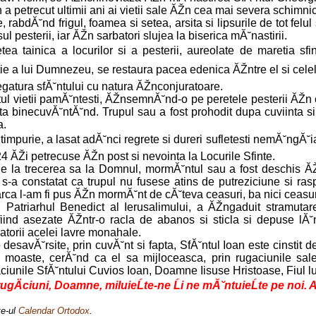
n a petrecut ultimii ani ai vietii sale ĂŽn cea mai severa schimn
rabdĂ˘nd frigul, foamea si setea, arsita si lipsurile de tot felu
pesterii, iar ĂŽn sarbatori slujea la biserica mĂ˘nastirii.
tea tainica a locurilor si a pesterii, aureolate de maretia sfin
ie a lui Dumnezeu, se restaura pacea edenica ĂŽntre el si celel
legatura sfĂ˘ntului cu natura ĂŽnconjuratoare.
ul vietii pamĂ˘ntesti, ĂŽnsemnĂ˘nd-o pe peretele pesterii ĂŽn c
a binecuvĂ˘ntĂ˘nd. Trupul sau a fost prohodit dupa cuviinta si
a.
 timpurie, a lasat adĂ˘nci regrete si dureri sufletesti nemĂ˘ngĂ
24 ĂŽi petrecuse ĂŽn post si nevointa la Locurile Sfinte.
e la trecerea sa la Domnul, mormĂ˘ntul sau a fost deschis Ă
 s-a constatat ca trupul nu fusese atins de putreziciune si ra
rca l-am fi pus ĂŽn mormĂ˘nt de cĂ˘teva ceasuri, ba nici ceasuri
, Patriarhul Benedict al Ierusalimului, a ĂŽngaduit stramut
iind asezate ĂŽntr-o racla de abanos si sticla si depuse lĂ˘
atorii acelei lavre monahale.
e desavĂ˘rsite, prin cuvĂ˘nt si fapta, SfĂ˘ntul Ioan este cinstit 
ui moaste, cerĂ˘nd ca el sa mijloceasca, prin rugaciunile s
ciunile SfĂ˘ntului Cuvios Ioan, Doamne Iisuse Hristoase, Fiul l
 rugÄciuni, Doamne, miluieĹte-ne Ĺi ne mĂ˘ntuieĹte pe noi. 
te-ul
Calendar Ortodox
.