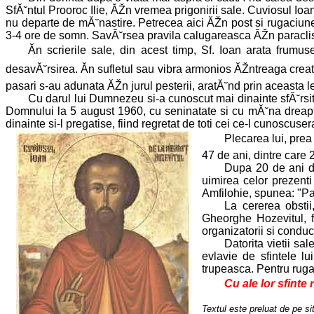
SfĂ˘ntul Prooroc Ilie, ĂŽn vremea prigonirii sale. Cuviosul Ioa
nu departe de mĂ˘nastire. Petrecea aici ĂŽn post si rugaciune, 
3-4 ore de somn. SavĂ˘rsea pravila calugareasca ĂŽn paraclisul 
Ăn scrierile sale, din acest timp, Sf. Ioan arata frumuse
desavĂ˘rsirea. Ăn sufletul sau vibra armonios ĂŽntreaga creat
pasari s-au adunata ĂŽn jurul pesterii, aratĂ˘nd prin aceasta 
Cu darul lui Dumnezeu si-a cunoscut mai dinainte sfĂ˘rsit
Domnului la 5 august 1960, cu seninatate si cu mĂ˘na dreapt
dinainte si-l pregatise, fiind regretat de toti cei ce-l cunoscuser
Plecarea lui, prea
47 de ani, dintre care 
Dupa 20 de ani d
uimirea celor prezenti
Amfilohie, spunea: "Pa
La cererea obstii
Gheorghe Hozevitul, f
organizatorii si conduc
Datorita vietii sal
evlavie de sfintele l
trupeasca. Pentru ruga
Cu ale lor sfinte
Textul este preluat de pe si