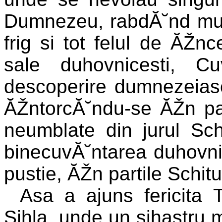
Dumnezeu, rabdĂ˘nd multe
frig si tot felul de ĂŽn
sale duhovnicesti, C
descoperire dumnezeiasc
ĂŽntorcĂ˘ndu-se ĂŽn par
neumblate din jurul Sch
binecuvĂ˘ntarea duhovnic
pustie, ĂŽn partile Schitu
Asa a ajuns fericita T
Sihla, unde un sihastru mi