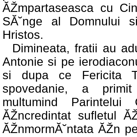
ĂŽmpartaseasca cu Cinst
SĂ˘nge al Domnului si 
Hristos.
Dimineata, fratii au a
Antonie si pe ierodiaconu
si dupa ce Fericita T
spovedanie, a primit
multumind Parintelui
ĂŽncredintat sufletul Ă
ĂŽnmormĂ˘ntata ĂŽn pest