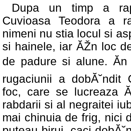
Dupa un timp a rap
Cuvioasa Teodora a ra
nimeni nu stia locul si as
si hainele, iar ĂŽn loc 
de padure si alune. Ăn 
rugaciunii a dobĂ˘ndit 
foc, care se lucreaza ĂŽ
rabdarii si al negraitei 
mai chinuia de frig, nici 
puteau birui, caci dobĂ˘n