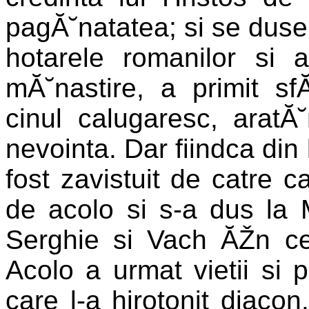
pagĂ˘natatea; si se duse l
hotarele romanilor si a
mĂ˘nastire, a primit s
cinul calugaresc, aratĂ˘
nevointa. Dar fiindca din 
fost zavistuit de catre ca
de acolo si s-a dus la M
Serghie si Vach ĂŽn ce
Acolo a urmat vietii si pe
care l-a hirotonit diacon