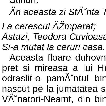
Ăn aceasta zi SfĂ˘nta 
La cerescul ĂŽmparat;
Astazi, Teodora Cuvioas
Si-a mutat la ceruri casa.
Aceasta floare duhov
pret si mireasa a lui H
odraslit-o pamĂ˘ntul bi
nascut pe la jumatatea se
VĂ˘natori-Neamt, din bine