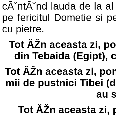
cĂ˘ntĂ˘nd lauda de la al
pe fericitul Dometie si p
cu pietre.
Tot ĂŽn aceasta zi, p
din Tebaida (Egipt), 
Tot ĂŽn aceasta zi, po
mii de pustnici Tibei (
au s
Tot ĂŽn aceasta zi,