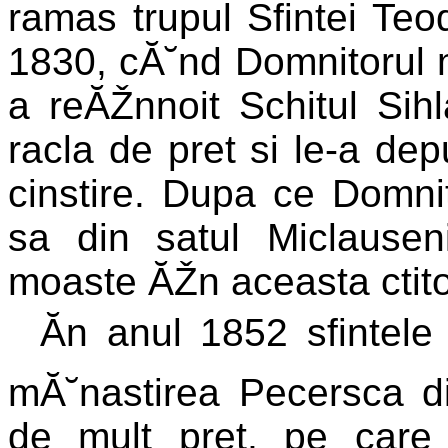
ramas trupul Sfintei Teo
1830, cĂ˘nd Domnitorul 
a reĂŽnnoit Schitul Sih
racla de pret si le-a dep
cinstire. Dupa ce Domnit
sa din satul Miclauseni
moaste ĂŽn aceasta ctito
Ăn anul 1852 sfintel
mĂ˘nastirea Pecersca d
de mult pret, pe care 