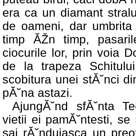
era ca un diamant straluc
de oameni, dar umbrita 
timp ĂŽn timp, pasari
ciocurile lor, prin voia 
de la trapeza Schitulu
scobitura unei stĂ˘nci d
pĂ˘na astazi.
AjungĂ˘nd sfĂ˘nta Te
vietii ei pamĂ˘ntesti, s
sai rĂ˘nduiasca un pre