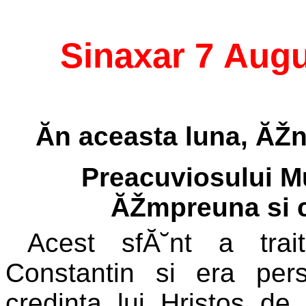
Sinaxar 7 Aug
Ăn aceasta luna, ĂŽ
Preacuviosului M
ĂŽmpreuna si cu
Acest sfĂ˘nt a tra
Constantin si era pe
credinta lui Hristos de