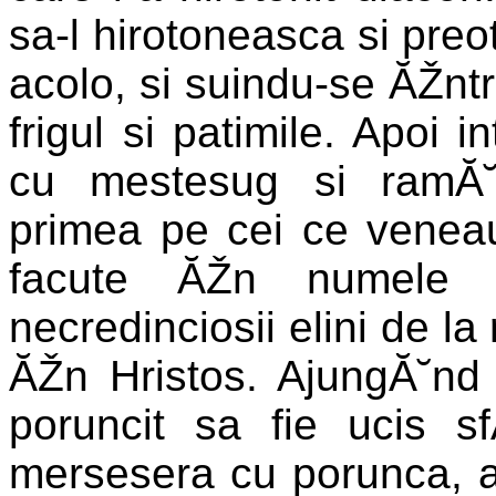
sa-l hirotoneasca si preo
acolo, si suindu-se ĂŽntr
frigul si patimile. Apoi 
cu mestesug si ramĂ˘
primea pe cei ce veneau 
facute ĂŽn numele l
necredinciosii elini de la
ĂŽn Hristos. AjungĂ˘nd 
poruncit sa fie ucis sf
mersesera cu porunca, afl