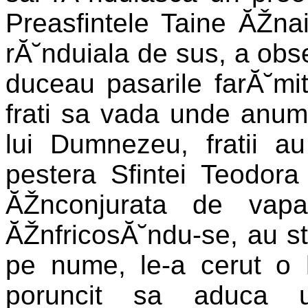
Preasfintele Taine ĂŽnai
rĂ˘nduiala de sus, a obs
duceau pasarile farĂ˘mit
frati sa vada unde anum
lui Dumnezeu, fratii 
pestera Sfintei Teodor
ĂŽnconjurata de vapa
ĂŽnfricosĂ˘ndu-se, au st
pe nume, le-a cerut o 
poruncit sa aduca 