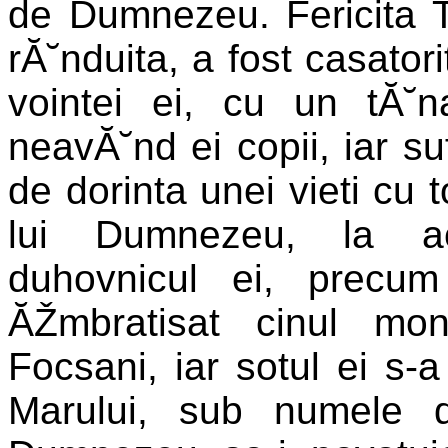
de Dumnezeu. Fericita T
rĂ˘nduita, a fost casator
vointei ei, cu un tĂ˘n
neavĂ˘nd ei copii, iar s
de dorinta unei vieti cu 
lui Dumnezeu, la a
duhovnicul ei, precum
ĂŽmbratisat cinul mon
Focsani, iar sotul ei s-
Marului, sub numele 