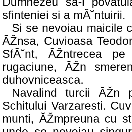
Dumnezeu sa-i povatu
sfinteniei si a mĂ˘ntuirii.
Si se nevoiau maicile 
ĂŽnsa, Cuvioasa Teodora
SfĂ˘nt, ĂŽntrecea pe 
rugaciune, ĂŽn smeren
duhovniceasca.
Navalind turcii ĂŽn p
Schitului Varzaresti. Cu
munti, ĂŽmpreuna cu sta
unde se nevoiau singu