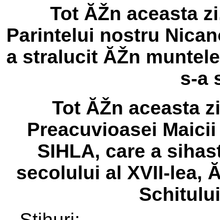
Tot ĂŽn aceasta z
Parintelui nostru Nican
a stralucit ĂŽn muntele 
s-a 
Tot ĂŽn aceasta z
Preacuvioasei Maic
SIHLA, care a sihastr
secolului al XVII-lea,
Schitulu
Stihuri: