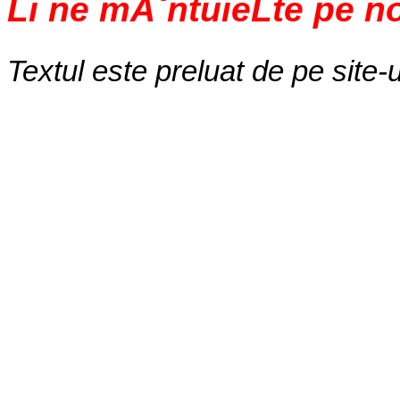
Ĺi ne mĂ˘ntuieĹte pe n
Textul este preluat de pe site-