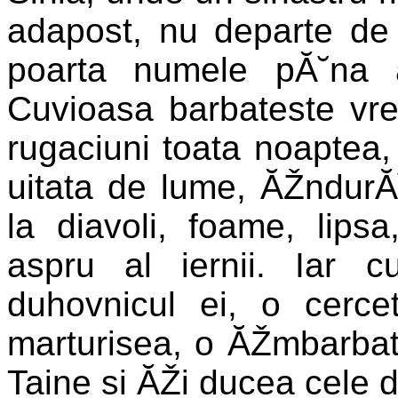
adapost, nu departe de 
poarta numele pĂ˘na a
Cuvioasa barbateste vre
rugaciuni toata noaptea, 
uitata de lume, ĂŽndurĂ˘
la diavoli, foame, lipsa
aspru al iernii. Iar c
duhovnicul ei, o cerc
marturisea, o ĂŽmbarbat
Taine si ĂŽi ducea cele d