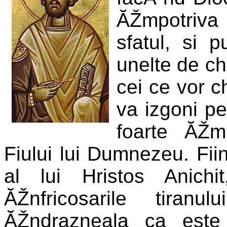
ĂŽmpotriva c
sfatul, si 
unelte de ch
cei ce vor c
va izgoni pe 
foarte ĂŽm
Fiului lui Dumnezeu. Fii
al lui Hristos Anich
ĂŽnfricosarile tiran
ĂŽndrazneala ca este 