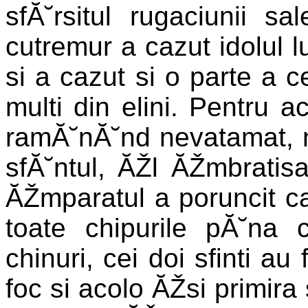
sfĂ˘rsitul rugaciunii s
cutremur a cazut idolul lu
si a cazut si o parte a c
multi din elini. Pentru a
ramĂ˘nĂ˘nd nevatamat, ne
sfĂ˘ntul, ĂŽl ĂŽmbratisa
ĂŽmparatul a poruncit ca
toate chipurile pĂ˘na
chinuri, cei doi sfinti au
foc si acolo ĂŽsi primira 