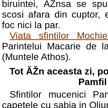
biruintei, ĂŽnsa se sp
scosi afara din cuptor, 
foc nici la par.
Viata sfintilor Mochi
Parintelui Macarie de 
(Muntele Athos).
Tot ĂŽn aceasta zi, p
Pamfil
Sfintilor mucenici Pa
capetele cu sabia in Oli