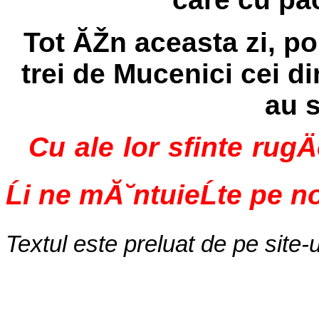
Tot ĂŽn aceasta zi, pom
trei de Mucenici cei di
au s
Cu ale lor sfinte rugÄ
Ĺi ne mĂ˘ntuieĹte pe n
Textul este preluat de pe site-