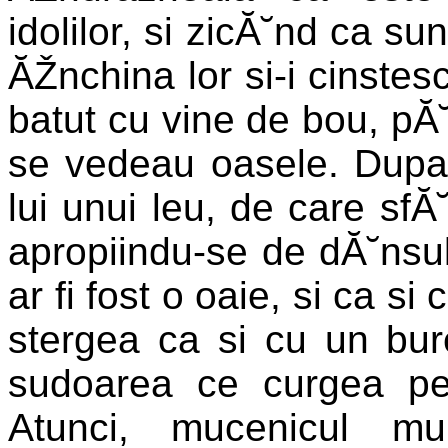
idolilor, si zicĂ˘nd ca sun
ĂŽnchina lor si-i cinstes
batut cu vine de bou, pĂ˘
se vedeau oasele. Dupa
lui unui leu, de care sfĂ
apropiindu-se de dĂ˘nsu
ar fi fost o oaie, si ca si 
stergea ca si cu un bure
sudoarea ce curgea pe 
Atunci, mucenicul mu