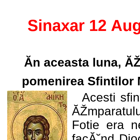
Sinaxar 12 Au
Ăn aceasta luna, Ă
pomenirea Sfintilor 
Acesti sfin
ĂŽmparatulu
Fotie era ne
facĂ˘nd Dio