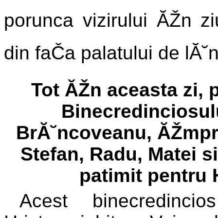
porunca vizirului ĂŽn z
din faČa palatului de lĂ˘
Tot ĂŽn aceasta zi, p
Binecredinciosul
BrĂ˘ncoveanu, ĂŽmpreu
Stefan, Radu, Matei si
patimit pentru 
Acest binecredinci