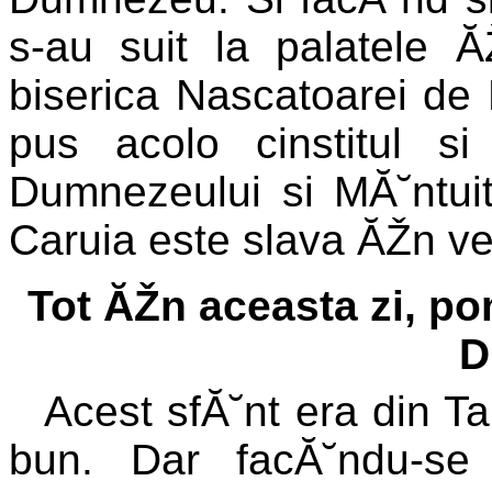
s-au suit la palatele Ă
biserica Nascatoarei de
pus acolo cinstitul s
Dumnezeului si MĂ˘ntuito
Caruia este slava ĂŽn ve
Tot ĂŽn aceasta zi, p
D
Acest sfĂ˘nt era din Ta
bun. Dar facĂ˘ndu-se