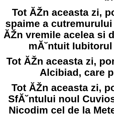
Tot ĂŽn aceasta zi, 
spaime a cutremurului
ĂŽn vremile acelea si d
mĂ˘ntuit Iubitor
Tot ĂŽn aceasta zi, p
Alcibiad, care p
Tot ĂŽn aceasta zi, 
SfĂ˘ntului noul Cuvio
Nicodim cel de la Met