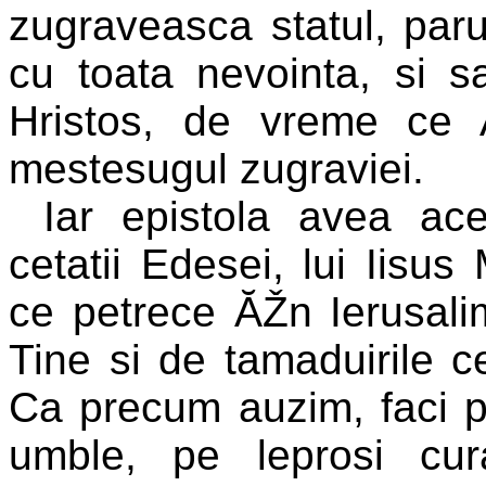
zugraveasca statul, parul
cu toata nevointa, si s
Hristos, de vreme ce A
mestesugul zugraviei.
Iar epistola avea ace
cetatii Edesei, lui Iisus
ce petrece ĂŽn Ierusali
Tine si de tamaduirile ce
Ca precum auzim, faci p
umble, pe leprosi cura