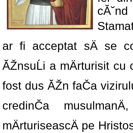
cĂ˘nd
Stamat
ar fi acceptat sÄ se c
ĂŽnsuĹi a mÄrturisit cu 
fost dus ĂŽn faČa vizirul
credinČa musulmanÄ
mÄrturiseascÄ pe Hristos