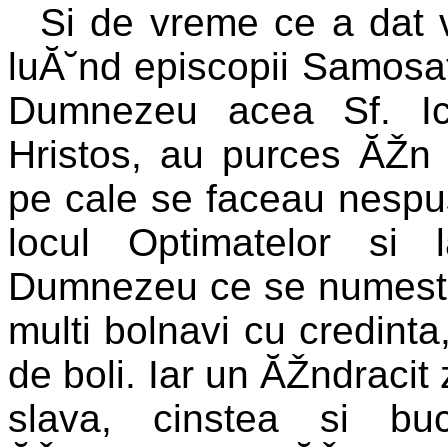
Si de vreme ce a dat v
luĂ˘nd episcopii Samosatel
Dumnezeu acea Sf. Ic
Hristos, au purces ĂŽn 
pe cale se faceau nespus
locul Optimatelor si 
Dumnezeu ce se numeste 
multi bolnavi cu credinta
de boli. Iar un ĂŽndracit 
slava, cinstea si buc