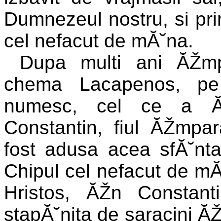
Dumnezeul nostru, si pri
cel nefacut de mĂ˘na.
Dupa multi ani ĂŽm
chema Lacapenos, pe 
numesc, cel ce a ĂŽ
Constantin, fiul ĂŽmpar
fost adusa acea sfĂ˘n
Chipul cel nefacut de mĂ˘
Hristos, ĂŽn Constan
stapĂ˘nita de saracini ĂŽ