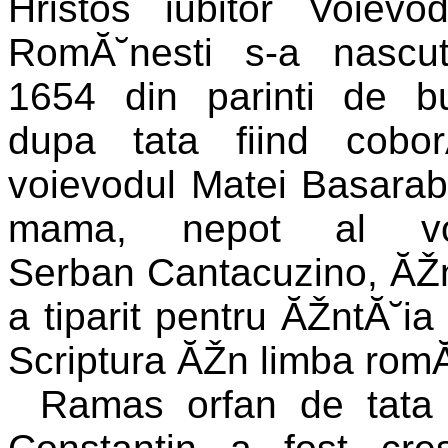
Hristos iubitor Voievod
RomĂ˘nesti s-a nascu
1654 din parinti de 
dupa tata fiind cobor
voievodul Matei Basarab
mama, nepot al voi
Serban Cantacuzino, ĂŽn 
a tiparit pentru ĂŽntĂ˘i
Scriptura ĂŽn limba rom
Ramas orfan de tata 