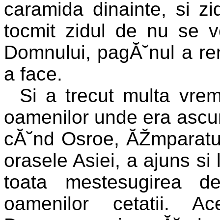
caramida dinainte, si zi
tocmit zidul de nu se 
Domnului, pagĂ˘nul a re
a face.
Si a trecut multa vre
oamenilor unde era ascu
cĂ˘nd Osroe, ĂŽmparatul 
orasele Asiei, a ajuns si 
toata mestesugirea d
oamenilor cetatii. A