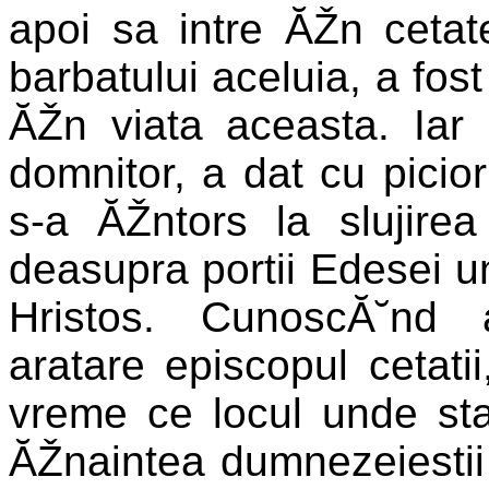
apoi sa intre ĂŽn ceta
barbatului aceluia, a fost 
ĂŽn viata aceasta. Iar
domnitor, a dat cu picior
s-a ĂŽntors la slujirea 
deasupra portii Edesei un
Hristos. CunoscĂ˘nd 
aratare episcopul cetati
vreme ce locul unde sta
ĂŽnaintea dumnezeiestii