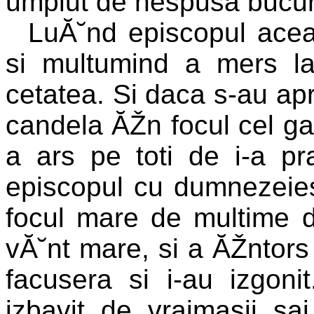
umplut de nespusa bucuri
LuĂ˘nd episcopul acea
si multumind a mers la
cetatea. Si daca s-au apr
candela ĂŽn focul cel gat
a ars pe toti de i-a pr
episcopul cu dumnezeie
focul mare de multime d
vĂ˘nt mare, si a ĂŽntors 
facusera si i-au izgon
izbavit de vrajmasii sai,