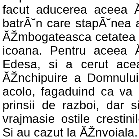
facut aducerea aceea 
batrĂ˘n care stapĂ˘nea 
ĂŽmbogateasca cetatea 
icoana. Pentru aceea 
Edesa, si a cerut ac
ĂŽnchipuire a Domnului
acolo, fagaduind ca va p
prinsii de razboi, dar
vrajmasie ostile crestin
Si au cazut la ĂŽnvoiala.