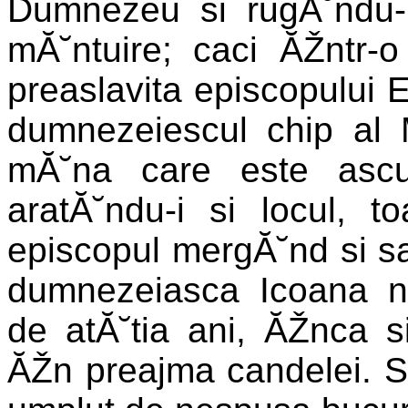
Dumnezeu si rugĂ˘ndu-L
mĂ˘ntuire; caci ĂŽntr-
preaslavita episcopului Eu
dumnezeiescul chip al M
mĂ˘na care este ascu
aratĂ˘ndu-i si locul, 
episcopul mergĂ˘nd si sa
dumnezeiasca Icoana ne
de atĂ˘tia ani, ĂŽnca 
ĂŽn preajma candelei. Si