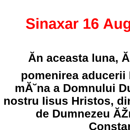
Sinaxar 16 Au
Ăn aceasta luna, 
pomenirea aducerii 
mĂ˘na a Domnului Du
nostru Iisus Hristos, d
de Dumnezeu ĂŽm
Constan