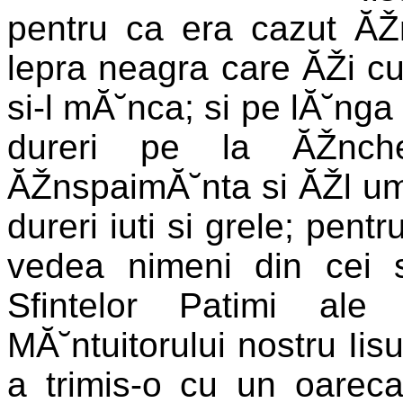
pentru ca era cazut ĂŽ
lepra neagra care ĂŽi cup
si-l mĂ˘nca; si pe lĂ˘ng
dureri pe la ĂŽnche
ĂŽnspaimĂ˘nta si ĂŽl umi
dureri iuti si grele; pent
vedea nimeni din cei s
Sfintelor Patimi ale
MĂ˘ntuitorului nostru Iisu
a trimis-o cu un oarec