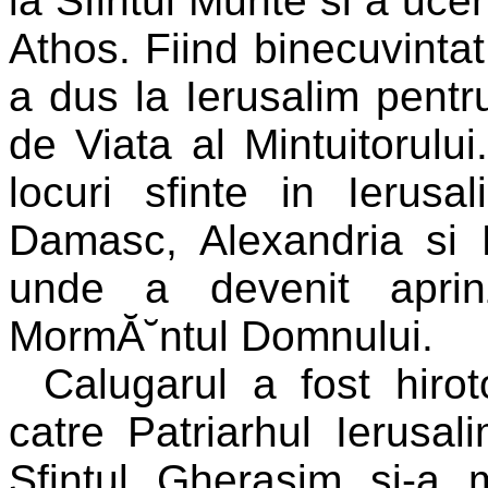
la Sfintul Munte si a ucen
Athos. Fiind binecuvintat
a dus la Ierusalim pentr
de Viata al Mintuitorulu
locuri sfinte in Ierusa
Damasc, Alexandria si E
unde a devenit aprin
MormĂ˘ntul Domnului.
Calugarul a fost hiro
catre Patriarhul Ierusa
Sfintul Gherasim si-a m