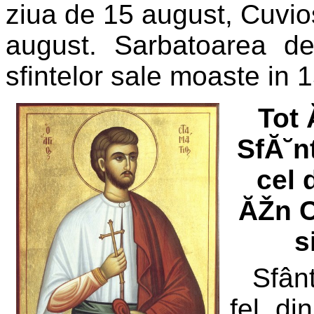
ziua de 15 august, Cuvio
august. Sarbatoarea de
sfintelor sale moaste in 
Tot 
SfĂ˘n
cel 
ĂŽn C
s
Sfân
fel di