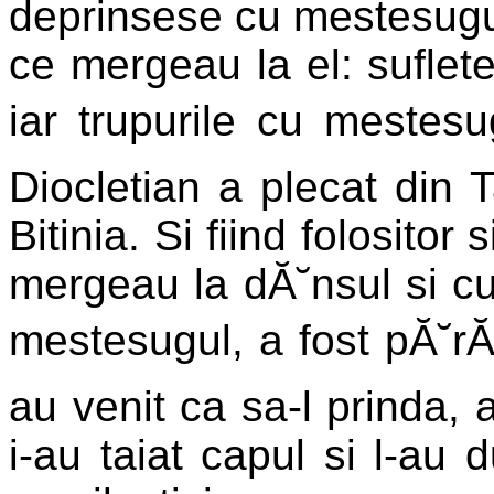
deprinsese cu mestesugul 
ce mergeau la el: suflet
iar trupurile cu mestesu
Diocletian a plecat din 
Bitinia. Si fiind folositor
mergeau la dĂ˘nsul si c
mestesugul, a fost pĂ˘rĂ
au venit ca sa-l prinda, 
i-au taiat capul si l-au