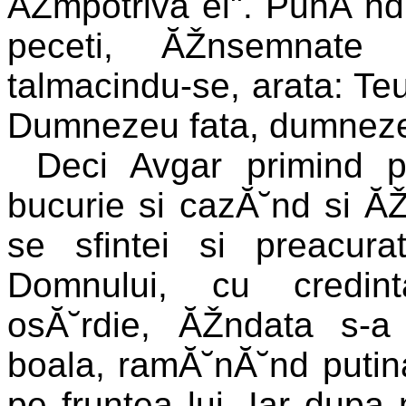
ĂŽmpotriva ei". PunĂ˘nd l
peceti, ĂŽnsemnate 
talmacindu-se, arata: Teu
Dumnezeu fata, dumneze
Deci Avgar primind 
bucurie si cazĂ˘nd si Ă
se sfintei si preacura
Domnului, cu credin
osĂ˘rdie, ĂŽndata s-a
boala, ramĂ˘nĂ˘nd putin
pe fruntea lui. Iar dupa