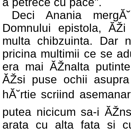
a petrece cu pace".
Deci Anania mergĂ˘
Domnului epistola, ĂŽ
multa chibzuinta. Dar 
pricina multimii ce se ad
era mai ĂŽnalta putint
ĂŽsi puse ochii asupra
hĂ˘rtie scriind asemanar
putea nicicum sa-i ĂŽn
arata cu alta fata si c