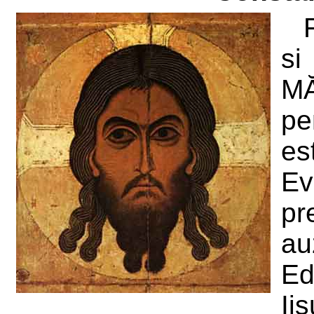
s
MĂ
pe
e
Ev
pr
au
Ed
Ii