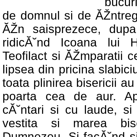
bucur
de domnul si de ĂŽntregu
ĂŽn saisprezece, dupa
ridicĂ˘nd Icoana lui 
Teofilact si ĂŽmparatii ce
lipsea din pricina slabiciu
toata plinirea bisericii a
poarta cea de aur. Ap
cĂ˘ntari si cu laude, si 
vestita si marea bis
Dumnezeu. Si facĂ˘nd si