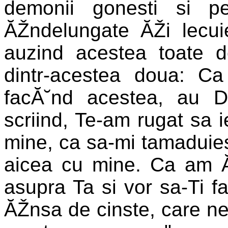
demonii gonesti si p
ĂŽndelungate ĂŽi lecuie
auzind acestea toate 
dintr-acestea doua: C
facĂ˘nd acestea, au 
scriind, Te-am rugat sa i
mine, ca sa-mi tamaduiest
aicea cu mine. Ca am ĂŽ
asupra Ta si vor sa-Ti f
ĂŽnsa de cinste, care ne