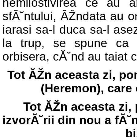
nemilostivirea ce au a
sfĂ˘ntului, ĂŽndata au or
iarasi sa-l duca sa-l ase
la trup, se spune ca 
orbisera, cĂ˘nd au taiat c
Tot ĂŽn aceasta zi, p
(Heremon), care 
Tot ĂŽn aceasta zi, 
izvorĂ˘rii din nou a fĂ
bi