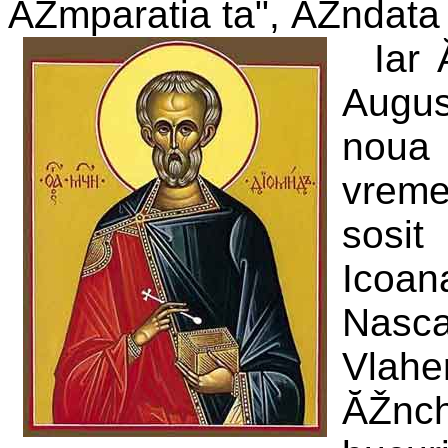
ĂŽmparatia ta", ĂŽndata 
Iar 
Augus
noua 
vreme
sosit
Icoana
Nasca
Vlahe
ĂŽnch