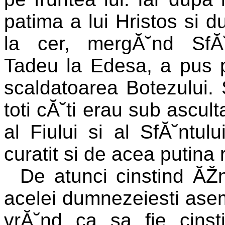
patima a lui Hristos si d
la cer, mergĂ˘nd SfĂ˘
Tadeu la Edesa, a pus 
scaldatoarea Botezului. 
toti cĂ˘ti erau sub ascult
al Fiului si al SfĂ˘ntul
curatit si de acea putina
De atunci cinstind ĂŽ
acelei dumnezeiesti asem
vrĂ˘nd ca sa fie cinst