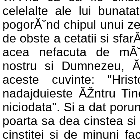
celelalte ale lui bunat
pogorĂ˘nd chipul unui zeu
de obste a cetatii si sfar
acea nefacuta de mĂ˘
nostru si Dumnezeu, ĂŽ
aceste cuvinte: "Hri
nadajduieste ĂŽntru Tin
niciodata". Si a dat poru
poarta sa dea cinstea s
cinstitei si de minuni fac