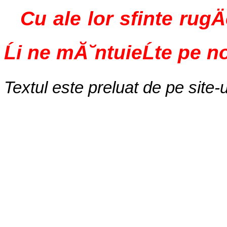
Cu ale lor sfinte rugÄ
Ĺi ne mĂ˘ntuieĹte pe n
Textul este preluat de pe site-