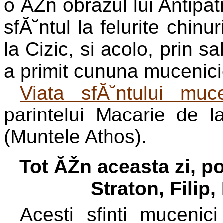
o ĂŽn obrazul lui Antipa
sfĂ˘ntul la felurite chinu
la Cizic, si acolo, prin sa
a primit cununa mucenici
Viata sfĂ˘ntului muc
parintelui Macarie de 
(Muntele Athos).
Tot ĂŽn aceasta zi, p
Straton, Filip,
Acesti sfinti mucenic