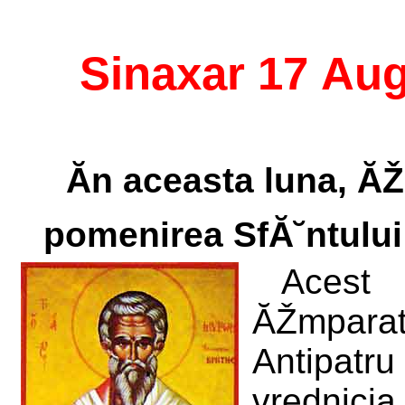
Sinaxar 17 Au
Ăn aceasta luna, Ă
pomenirea SfĂ˘ntului 
Acest 
ĂŽmparatu
Antipatr
vrednici