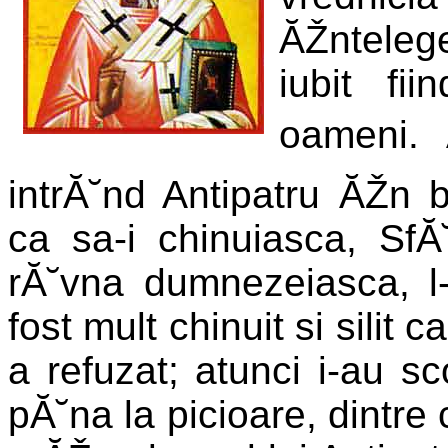
ĂŽntelege
iubit f
oameni. Ă
intrĂ˘nd Antipatru ĂŽn b
ca sa-i chinuiasca, Sf
rĂ˘vna dumnezeiasca, l
fost mult chinuit si silit c
a refuzat; atunci i-au sc
pĂ˘na la picioare, dintre 