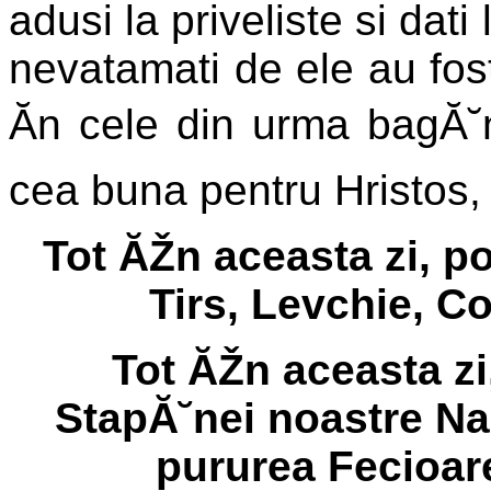
adusi la priveliste si dati 
nevatamati de ele au fost 
Ăn cele din urma bagĂ˘n
cea buna pentru Hristos, 
Tot ĂŽn aceasta zi, p
Tirs, Levchie, Cor
Tot ĂŽn aceasta zi
StapĂ˘nei noastre N
pururea Fecioar