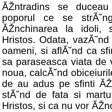
ĂŽntradins se duceau 
poporul ce se strĂ˘n
ĂŽnchinarea la idoli, 
Hristos. Odata, vazĂ˘nd 
oameni, si aflĂ˘nd ca sf
sa paraseasca viata de ve
noua, calcĂ˘nd obiceiurile
de au adus pe sfinti ĂŽ
stĂ˘nd de fata si martu
Hristos, si ca nu vor ĂŽnc