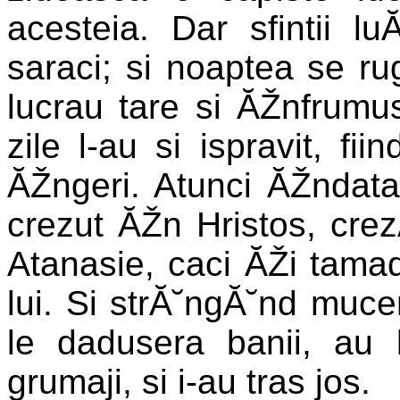
acesteia. Dar sfintii lu
saraci; si noaptea se r
lucrau tare si ĂŽnfrumus
zile l-au si ispravit, fiin
ĂŽngeri. Atunci ĂŽndata
crezut ĂŽn Hristos, crez
Atanasie, caci ĂŽi tamadu
lui. Si strĂ˘ngĂ˘nd muceni
le dadusera banii, au l
grumaji, si i-au tras jos.