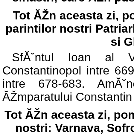
Tot ĂŽn aceasta zi, po
parintilor nostri Patria
si 
SfĂ˘ntul Ioan al 
Constantinopol intre 669
intre 678-683. AmĂ˘
ĂŽmparatului Constantin
Tot ĂŽn aceasta zi, pom
nostri: Varnava, Sofro