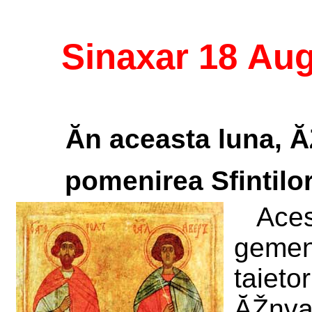
Sinaxar 18 Au
Ăn aceasta luna, 
pomenirea Sfintilor
Aces
gemen
taiet
ĂŽnvat