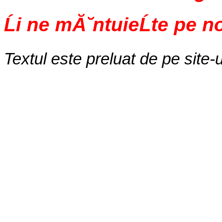
Ĺi ne mĂ˘ntuieĹte pe n
Textul este preluat de pe site-