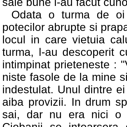
sale bune l-au facut cun
Odata o turma de oi 
potecilor abrupte si prapa
locul in care vietuia cal
turma, l-au descoperit c
intimpinat prieteneste : "
niste fasole de la mine si
indestulat. Unul dintre e
aiba provizii. In drum sp
sai, dar nu era nici o 
Ciobanii se intoarsera 