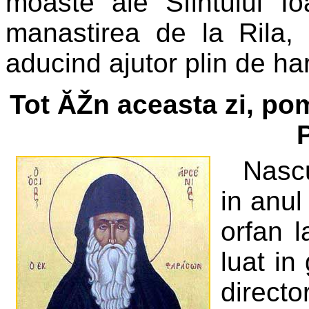
moaste ale Sfintului I
manastirea de la Rila,
aducind ajutor plin de har
Tot ĂŽn aceasta zi, po
Nascu
in anul
orfan l
luat in
directo