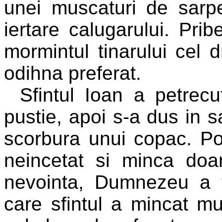
unei muscaturi de sarpe
iertare calugarului. Pr
mormintul tinarului cel 
odihna preferat.
Sfintul Ioan a petrec
pustie, apoi s-a dus in sa
scorbura unui copac. Po
neincetat si minca do
nevointa, Dumnezeu a f
care sfintul a mincat mu