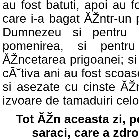
au fost batuti, apoi au f
care i-a bagat ĂŽntr-un 
Dumnezeu si pentru 
pomenirea, si pentru
ĂŽncetarea prigoanei; si 
cĂ˘tiva ani au fost scoase
si asezate cu cinste ĂŽn
izvoare de tamaduiri celo
Tot ĂŽn aceasta zi, p
saraci, care a zdrob