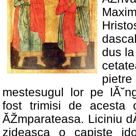
Maxim
Hrist
dascal
dus la
cetat
pietre
mestesugul lor pe lĂ˘n
fost trimisi de acesta c
ĂŽmparateasa. Liciniu dĂ
zideasca o capiste ido