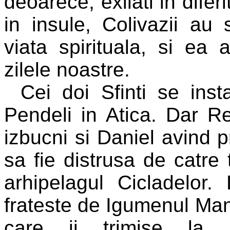
deoarece, exilati in difer
in insule, Colivazii au s
viata spirituala, si ea 
zilele noastre.
Cei doi Sfinti se inst
Pendeli in Atica. Dar Re
izbucni si Daniel avind 
sa fie distrusa de catre t
arhipelagul Cicladelor.
frateste de Igumenul Mana
care ii trimise la r