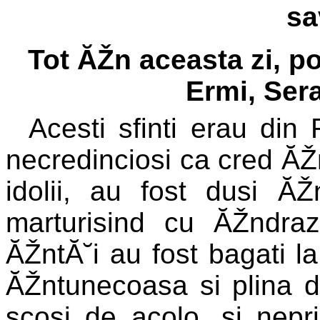
sa
Tot ĂŽn aceasta zi, p
Ermi, Sera
Acesti sfinti erau din 
necredinciosi ca cred ĂŽ
idolii, au fost dusi Ă
marturisind cu ĂŽndraz
ĂŽntĂ˘i au fost bagati l
ĂŽntunecoasa si plina d
scosi de acolo, si neprim