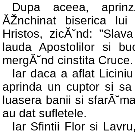
Dupa aceea, aprinz
ĂŽnchinat biserica lui
Hristos, zicĂ˘nd: "Slav
lauda Apostolilor si bu
mergĂ˘nd cinstita Cruce.
Iar daca a aflat Licini
aprinda un cuptor si sa
luasera banii si sfarĂ˘ma
au dat sufletele.
Iar Sfintii Flor si Lavru