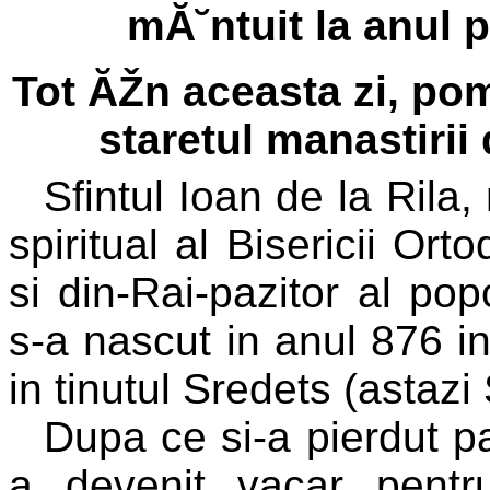
mĂ˘ntuit la anul 
Tot ĂŽn aceasta zi, po
staretul manastirii 
Sfintul Ioan de la Rila
spiritual al Bisericii Or
si din-Rai-pazitor al pop
s-a nascut in anul 876 in
in tinutul Sredets (astazi 
Dupa ce si-a pierdut par
a devenit vacar pentr