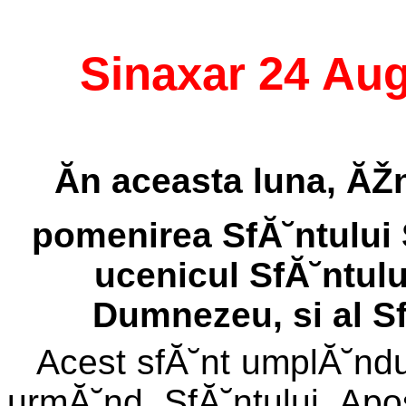
Sinaxar 24 Au
Ăn aceasta luna, ĂŽn
pomenirea SfĂ˘ntului S
ucenicul SfĂ˘ntulu
Dumnezeu, si al Sf
Acest sfĂ˘nt umplĂ˘ndu
urmĂ˘nd SfĂ˘ntului Ap