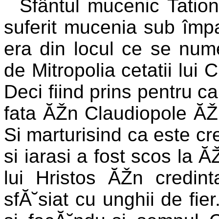
Sfântul mucenic Tation (
suferit mucenia sub împa
era din locul ce se num
de Mitropolia cetatii lui 
Deci fiind prins pentru c
fata ĂŽn Claudiopole ĂŽ
Si marturisind ca este cr
si iarasi a fost scos la 
lui Hristos ĂŽn credint
sfĂ˘siat cu unghii de fier