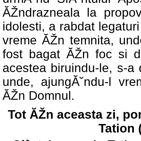
ĂŽndrazneala la propova
idolesti, a rabdat legaturi
vreme ĂŽn temnita, unde
fost bagat ĂŽn foc si da
acestea biruindu-le, s-a 
unde, ajungĂ˘ndu-l vre
ĂŽn Domnul.
Tot ĂŽn aceasta zi, p
Tation 