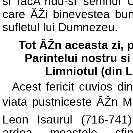
si facĂ˘ndu-si semnul C
care ĂŽi binevestea buna
sufletul lui Dumnezeu.
Tot ĂŽn aceasta zi,
Parintelui nostru s
Limniotul (din
Acest fericit cuvios di
viata pustniceste ĂŽn Mun
Leon Isaurul (716-741
ardea moastele sfin