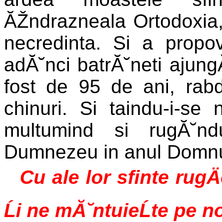
ĂŽndrazneala Ortodoxia,
necredinta. Si a propov
adĂ˘nci batrĂ˘neti ajun
fost de 95 de ani, rabd
chinuri. Si taindu-i-se 
multumind si rugĂ˘nd
Dumnezeu in anul Domnu
Cu ale lor sfinte rugÄ
Ĺi ne mĂ˘ntuieĹte pe n