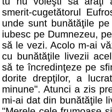
tu nu voieşti să arăţi
smerit-cugetătorul Eufro
unde sunt bunătăţile pe
iubesc pe Dumnezeu, pe ca
să le vezi. Acolo m-ai v
cu bunătăţile livezii ac
să te încredinţeze pe sfi
dorite drepţilor, a lucr
minune". Atunci a zis pre
mi-ai dat din bunătăţile l
"Merele cele frumoase şi