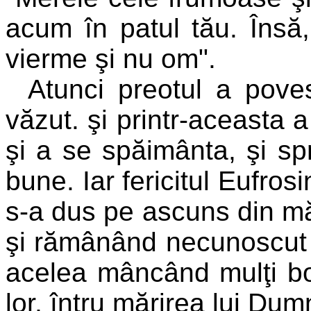
acum în patul tău. Însă,
vierme şi nu om".
Atunci preotul a povest
văzut. şi printr-aceasta 
şi a se spăimânta, şi spr
bune. Iar fericitul Eufros
s-a dus pe ascuns din măn
şi rămânând necunoscut p
acelea mâncând mulţi bol
lor, întru mărirea lui Du