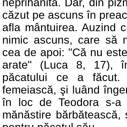
neprihănită. Dar, din piz
căzut pe ascuns în preacu
afla mântuirea. Auzind 
nimic ascuns, care să n
cea de apoi: "Că nu este
arate" (Luca 8, 17), 
păcatului ce a făcut.
femeiască, şi luând înge
în loc de Teodora s-a 
mănăstire bărbătească, 