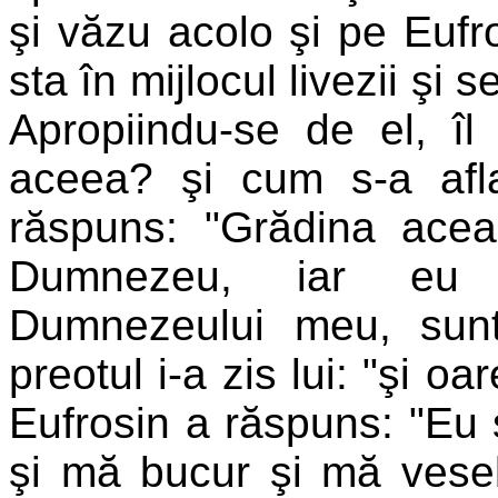
şi văzu acolo şi pe Eufro
sta în mijlocul livezii şi
Apropiindu-se de el, îl
aceea? şi cum s-a afla
răspuns: "Grădina aceas
Dumnezeu, iar eu 
Dumnezeului meu, sunt 
preotul i-a zis lui: "şi o
Eufrosin a răspuns: "Eu 
şi mă bucur şi mă vesel