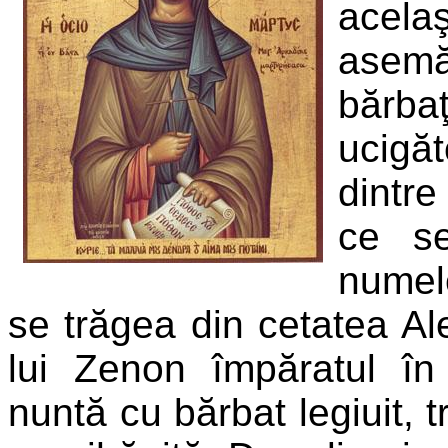
acel
ase
bărba
ucigă
dintre
ce se
numel
se trăgea din cetatea Ale
lui Zenon împăratul în
nuntă cu bărbat legiuit, t