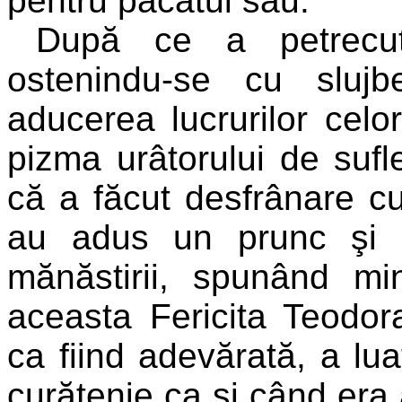
pentru păcatul său.
După ce a petrecut, 
ostenindu-se cu sluj
aducerea lucrurilor celor
pizma urâtorului de sufle
că a făcut desfrânare cu
au adus un prunc şi a
mănăstirii, spunând mi
aceasta Fericita Teodor
ca fiind adevărată, a lua
curăţenie ca şi când era 