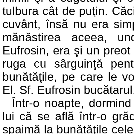
tulbura cât de puţin. Căc
cuvânt, însă nu era simp
mănăstirea aceea, und
Eufrosin, era şi un preo
ruga cu sârguinţă pen
bunătăţile, pe care le v
El. Sf. Eufrosin bucătarul
Într-o noapte, dormind
lui că se află într-o gră
spaimă la bunătăţile cele