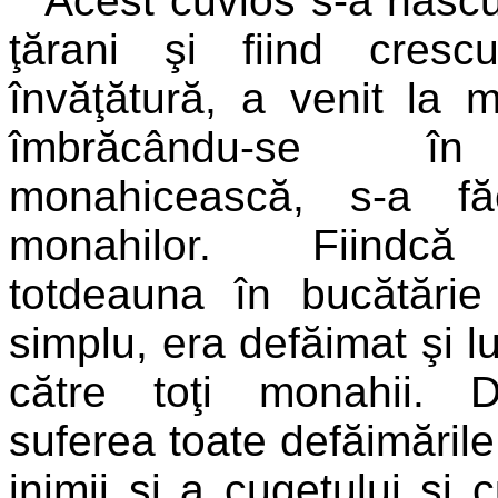
Acest cuvios s-a născut
ţărani şi fiind cresc
învăţătură, a venit la m
îmbrăcându-se î
monahicească, s-a făc
monahilor. Fiindcă
totdeauna în bucătări
simplu, era defăimat şi l
către toţi monahii. Da
suferea toate defăimările
inimii şi a cugetului şi 